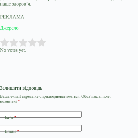
наше здоров’я.
РЕКЛАМА
Джерело
Submit Rating
Rate this item:
No votes yet.
Залишити відповідь
Ваша e-mail адреса не оприлюднюватиметься.
Обов’язкові поля
позначені
*
Ім’я
*
Email
*