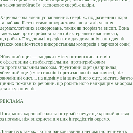
а також запобігає їм, заспокоює свербіж шкіри.
Харчова сода зменшує запалення, свербіж, подразнення шкіри
та набряк. Її століттями використовували для лікування
дерматологічних захворювань, таких як псоріаз та висип. Вона
також має протигрибкові та антибактеріальні властивості,
що робить її чудовим інгредієнтом для домашніх ванн для ніг
(також ознайомтеся з використанням компресів з харчової соди).
Яблучний оцет — завдяки вмісту оцтової кислоти він
є ефективним антибактеріальним, протигрибковим
та протизапальним засобом. Фруктовий оцет (наприклад,
яблучний оцет) має сильніші протизапальні властивості, ніж
звичайний оцет, і, на відміну від звичайного оцту, містить багато
цінних поживних речовин, що робить його найкращим вибором
для лікування ніг.
РЕКЛАМА
Поєднання харчової соди та оцту забезпечує ще кращий догляд
за ногами, ніж використання цих інгредієнтів окремо.
Дізнайтесь також, які три ранкові звички непомітно руйнують