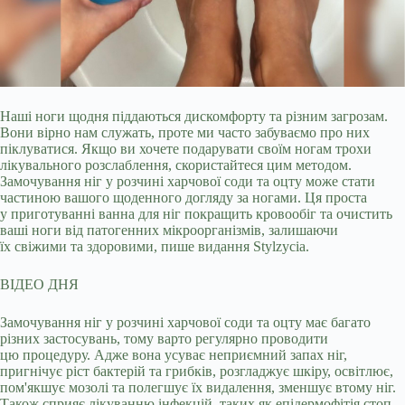
Наші ноги щодня піддаються дискомфорту та різним загрозам.
Вони вірно нам служать, проте ми часто забуваємо про них
піклуватися. Якщо ви хочете подарувати своїм ногам
трохи
лікувального розслаблення, скористайтеся цим методом.
Замочування ніг у розчині харчової соди та оцту може стати
частиною вашого щоденного догляду за ногами. Ця проста
у приготуванні ванна для ніг покращить кровообіг та очистить
ваші ноги від патогенних мікроорганізмів, залишаючи
їх свіжими та здоровими, пише видання Stylzycia.
ВІДЕО ДНЯ
Замочування ніг у розчині харчової соди та оцту має багато
різних застосувань, тому варто регулярно проводити
цю процедуру. Адже вона усуває неприємний запах ніг,
пригнічує ріст бактерій та грибків, розгладжує шкіру, освітлює,
пом'якшує мозолі та полегшує їх видалення, зменшує втому ніг.
Також сприяє лікуванню інфекцій, таких як епідермофітія стоп,