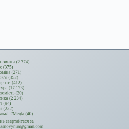
новини
(2 374)
ес
(375)
оміка
(271)
ов’я
(352)
денти
(412)
тура
(17 173)
хомість
(20)
тика
(2 234)
т
(94)
ті
(222)
ком/ІТ/Медіа
(40)
ань звертайтеся за
hasnovynua@gmail.com