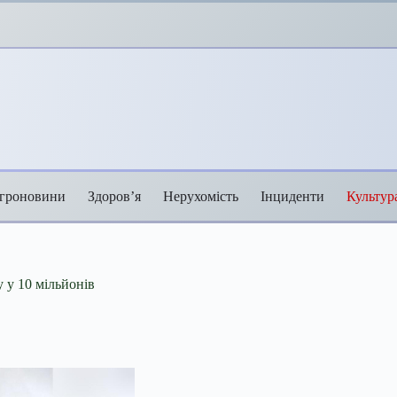
гроновини
Здоров’я
Нерухомість
Інциденти
Культур
 у 10 мільйонів