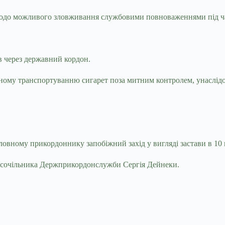
одо можливого зловживання службовими повноваженнями під час
 через державний кордон.
ному транспортуванню сигарет поза митним контролем, унаслідок
вному прикордоннику запобіжний захід у вигляді застави в 10 
ксочільника Держприкордонслужби Сергія Дейнеки.