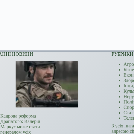
АННІ НОВИНИ
РУБРИКИ
Агро
Бізн
Екон
Здор
Інци
Куль
Неру
Полі
Спор
Стат
Кадрова реформа
Теле
Драпатого: Валерій
З усіх пит
Маркус може стати
адресою c
генералом усіх