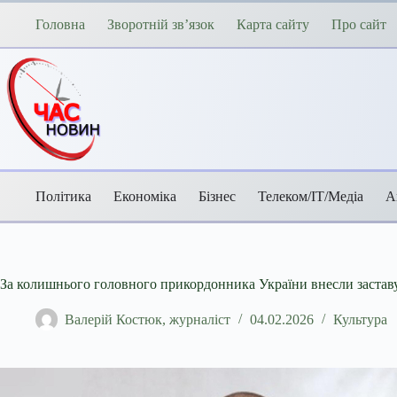
Перейти
до
Головна
Зворотній зв’язок
Карта сайту
Про сайт
вмісту
Політика
Економіка
Бізнес
Телеком/ІТ/Медіа
А
За колишнього головного прикордонника України внесли заставу
Валерій Костюк, журналіст
04.02.2026
Культура