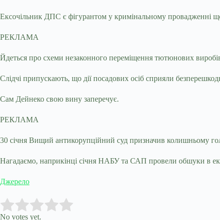
Ексочільник ДПС є фігурантом у кримінальному провадженні щ
РЕКЛАМА
Йдеться про схеми незаконного переміщення тютюнових виробів
Слідчі припускають, що дії посадових осіб сприяли безперешкод
Сам Дейнеко свою вину заперечує.
РЕКЛАМА
30 січня Вищий антикорупційний суд призначив колишньому голо
Нагадаємо, наприкінці січня НАБУ та САП провели обшуки в е
Джерело
Submit Rating
Rate this item:
No votes yet.