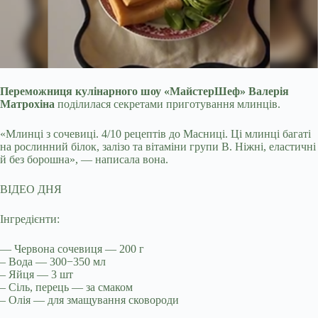
Переможниця кулінарного шоу «МайстерШеф» Валерія
Матрохіна
поділилася секретами приготування млинців.
«Млинці з сочевиці. 4/10 рецептів до Масниці. Ці
млинці багаті
на рослинний білок, залізо та вітаміни групи B. Ніжні, еластичні
й без борошна», — написала вона.
ВІДЕО ДНЯ
Інгредієнти:
— Червона сочевиця — 200 г
– Вода — 300−350 мл
– Яйця — 3 шт
– Сіль, перець — за смаком
– Олія — для змащування сковороди