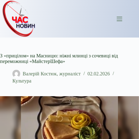
Перейти
до
вмісту
З «прицілом» на Масницю: ніжні млинці з сочевиці від
переможниці «МайстерШефа»
Валерій Костюк, журналіст
02.02.2026
Культура