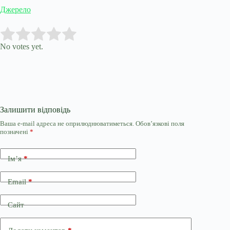
Джерело
Submit Rating
Rate this item:
No votes yet.
Залишити відповідь
Ваша e-mail адреса не оприлюднюватиметься.
Обов’язкові поля
позначені
*
Ім’я
*
Email
*
Сайт