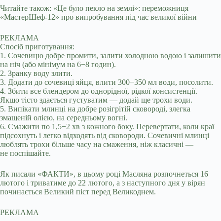
Читайте також: «Це було пекло на землі»: переможниця
«МастерШеф-12» про випробування під час великої війни
РЕКЛАМА
Спосіб приготування:
1. Сочевицю добре промити, залити холодною водою і залишити
на ніч (або мінімум на 6−8 годин).
2. Зранку воду злити.
3. Додати до сочевиці яйця, влити 300−350 мл води, посолити.
4. Збити все блендером до однорідної, рідкої консистенції.
Якщо тісто здається густуватим — додай ще трохи води.
5. Випікати млинці на добре розігрітій сковороді, злегка
змащеній олією, на середньому вогні.
6. Смажити по 1,5−2 хв з кожного боку. Перевертати, коли краї
підсохнуть і легко відходять від сковороди. Сочевичні млинці
люблять трохи більше часу на смаження, ніж класичні —
не поспішайте.
Як писали «ФАКТИ», в цьому році Масляна розпочнеться 16
лютого і триватиме до 22 лютого, а з наступного дня у вірян
починається Великий піст перед Великоднем.
РЕКЛАМА