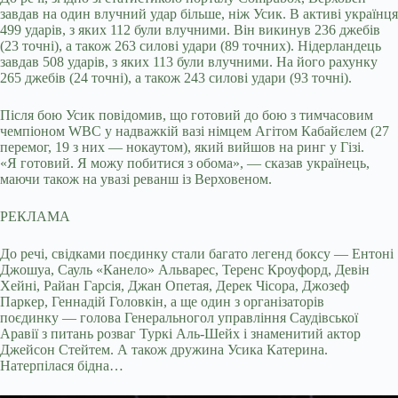
завдав на один влучний удар більше, ніж Усик. В активі українця
499 ударів, з яких 112 були влучними. Він викинув 236 джебів
(23 точні), а також 263 силові удари (89 точних). Нідерландець
завдав 508 ударів, з яких 113 були влучними. На його рахунку
265 джебів (24 точні), а також 243 силові удари (93 точні).
Після бою Усик повідомив, що готовий до бою з тимчасовим
чемпіоном WBC у надважкій вазі німцем Агітом Кабайєлем (27
перемог, 19 з них — нокаутом), який вийшов на ринг у Гізі.
«Я готовий. Я можу побитися з обома», — сказав українець,
маючи також на увазі реванш із Верховеном.
РЕКЛАМА
До речі, свідками поєдинку стали багато легенд боксу — Ентоні
Джошуа, Сауль «Канело» Альварес, Теренс Кроуфорд, Девін
Хейні, Райан Гарсія, Джан Опетая, Дерек Чісора, Джозеф
Паркер, Геннадій Головкін, а ще один з організаторів
поєдинку — голова Генеральногол управління Саудівської
Аравії з питань розваг Туркі Аль-Шейх і знаменитий актор
Джейсон Стейтем. А також дружина Усика Катерина.
Натерпілася бідна…