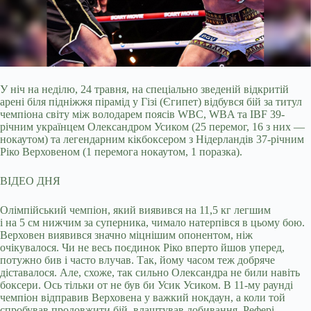
У ніч на неділю, 24 травня, на спеціально зведеній відкритій
арені біля підніжжя пірамід у Гізі (Єгипет) відбувся бій за титул
чемпіона світу між володарем поясів WBC,
WBA та IBF 39-
річним українцем Олександром Усиком (25 перемог, 16 з них —
нокаутом) та легендарним кікбоксером з Нідерландів 37-річним
Ріко Верховеном (1 перемога нокаутом, 1 поразка).
ВІДЕО ДНЯ
Олімпійський чемпіон, який виявився на 11,5 кг легшим
і на 5 см нижчим за суперника, чимало натерпівся в цьому бою.
Верховен виявився значно міцнішим опонентом, ніж
очікувалося. Чи не весь поєдинок Ріко вперто йшов уперед,
потужно бив і часто влучав. Так, йому часом теж добряче
діставалося. Але, схоже, так сильно Олександра не били навіть
боксери. Ось тільки от не був би Усик Усиком. В 11-му раунді
чемпіон відправив Верховена у важкий нокдаун, а коли той
спробував продовжити бій, влаштував добивання. Рефері