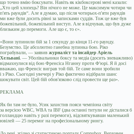
що точно вмію боксувати. Навіть як кікбоксерові мені казали:
„Хто цей хлопець? Він нічого не може. Це максимум чотири чи
п'ять раундів“. Але я думаю, що після чотирьох-п'яти раундів
ми вже були досить рівні за записками суддів. Тож це вже був
божевільний, божевільний виступ. Але я відчував, що був дуже
близьким до перемоги. Але що є, то є».
«Вони зупинили бій за 1 секунду до кінця 11-го раунду.
Безумство. Це абсолютно ганебна зупинка бою. Ріко
пограбували, — заявив
журналіст та інсайдер Аріель
Хельвані
. — Уболівальники боксу та медіа (досить зневажливо)
відмахнулися від бою Френсіса Нганну проти Ф'юрі. Я й досі
вважаю, що Френсіс виграв той бій. Те саме вони зробили
і з Ріко. Сьогодні увечері у Ріко фактично відібрали шанс
шокувати світ. Цей бій обов'язково слід провести ще раз».
РЕКЛАМА
Як би там не було, Усик захистив пояси чемпіона світу
за версією WBC, WBA та IBF (два останні титули не дісталися б
голландцю навіть у разі перемоги), відсвяткувавши маленький
ювілей — 25 перемог на професіональному рингу.
До речі, згідно зі статистикою порталу Compubox, Верховен