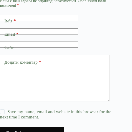
Ваша e-mail адреса не оприлюднюватиметься.
Обов’язкові поля
позначені
*
Ім’я
*
Email
*
Сайт
Додати коментар
*
Save my name, email and website in this browser for the
next time I comment.