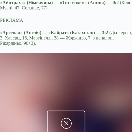
«Айнтрахт» (Німеччина) — «Тоттенхем» (Англія) — 0:2
(Коло
Муані, 47, Соланке, 77).
РЕКЛАМА
«Арсенал» (Англія) — «Кайрат» (Казахстан) — 3:2
(Дьокереш,
3, Хаверц, 16, Мартінеллі, 38 — Жоржіньо, 7, з пенальті,
Рікардіньо, 90+3).