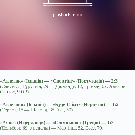
«Атлетик» (Іспанія) — «Спортінг» (Португалія) — 2:3
(Сансет, 3, Гурусета, 29 — Діоманде, 12, Трінкау, 62, Аліссон
Сантос, 90+3).
«Атлетико» (Іспанія) — «Буде-Глімт» (Норвегія) — 1:2
(Серлот, 15 — Шеволд, 35, Хег, 59).
«Аякс» (Нідерланди) — «Олімпіакос» (Греція) — 1:2
(Дольберг, 69, з пенальті — Мартінш, 52, Ессе, 79).