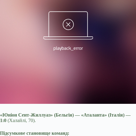
«Юніон Сент-Жиллуаз» (Бельгія) — «Аталанта» (Італія) —
1:0
(Халайлі, 70).
Підсумкове становище команд: