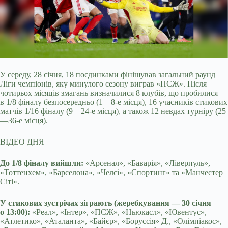
У середу, 28 січня, 18 поєдинками фінішував загальний раунд
Ліги чемпіонів, яку минулого сезону виграв «ПСЖ». Після
чотирьох місяців змагань визначилися 8
клубів, що пробилися
в 1/8 фіналу безпосередньо (1—8-е місця), 16 учасників стикових
матчів 1/16 фіналу (9—24-е місця), а також 12 невдах турніру (25
—36-е місця).
ВІДЕО ДНЯ
До 1/8 фіналу вийшли:
«Арсенал», «Баварія», «Ліверпуль»,
«Тоттенхем», «Барселона», «Челсі», «Спортинг» та «Манчестер
Сіті».
У стикових зустрічах зіграють (жеребкування — 30 січня
о 13:00):
«Реал», «Інтер», «ПСЖ», «Ньюкасл», «Ювентус»,
«Атлетико», «Аталанта», «Байєр», «Боруссія» Д., «Олімпіакос»,