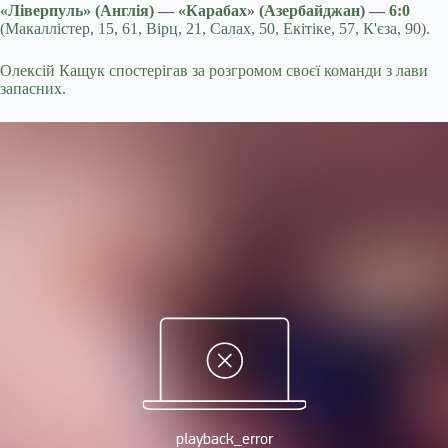
«Ліверпуль» (Англія) — «Карабах» (Азербайджан) — 6:0
(Макаллістер, 15, 61, Вірц, 21, Салах, 50, Екітіке, 57, К'єза, 90).
Олексій Кащук спостерігав за розгромом своєї команди з лави
запасних.