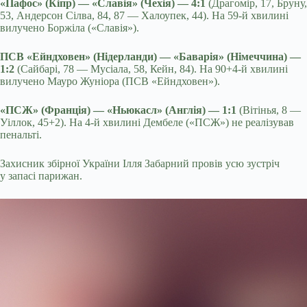
«Пафос» (Кіпр) — «Славія» (Чехія) — 4:1
(Драгомір, 17, Бруну,
53, Андерсон Сілва, 84, 87 — Халоупек, 44). На 59-й хвилині
вилучено Боржіла («Славія»).
ПСВ «Ейндховен» (Нідерланди) — «Баварія» (Німеччина) —
1:2
(Сайбарі, 78 — Мусіала, 58, Кейн, 84). На 90+4-й хвилині
вилучено Мауро Жуніора (ПСВ «Ейндховен»).
«ПСЖ» (Франція) — «Ньюкасл» (Англія) — 1:1
(Вітінья, 8 —
Уіллок, 45+2). На 4-й хвилині Дембеле («ПСЖ») не реалізував
пенальті.
Захисник збірної України Ілля Забарний провів усю зустріч
у запасі парижан.