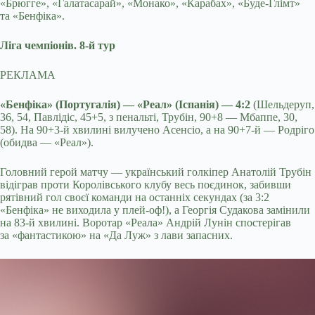
«Брюгге», «Галатасарай», «Монако», «Карабах», «Буде-Глімт»
та «Бенфіка».
Ліга чемпіонів. 8-й тур
РЕКЛАМА
«Бенфіка» (Португалія) — «Реал» (Іспанія) — 4:2
(Шельдеруп,
36, 54, Павлідіс, 45+5, з пенальті, Трубін, 90+8 — Мбаппе, 30,
58). На 90+3-й хвилині вилучено Асенсіо, а на 90+7-й — Родріго
(обидва — «Реал»).
Головний герой матчу — український голкіпер Анатолій Трубін
відіграв проти Королівського клубу весь поєдинок, забивши
рятівний гол своєї команди на останніх секундах (за 3:2
«Бенфіка» не виходила у плей-оф!), а Георгія Судакова замінили
на 83-й хвилині. Воротар «Реала» Андрій Лунін спостерігав
за «фантастикою» на «Да Луж» з лави запасних.