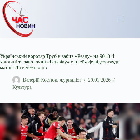
Перейти
до
вмісту
Український воротар Трубін забив «Реалу» на 90+8-й
хвилині та заволочив «Бенфіку» у плей-оф: відеоогляди
матчів Ліги чемпіонів
Валерій Костюк, журналіст
29.01.2026
Культура