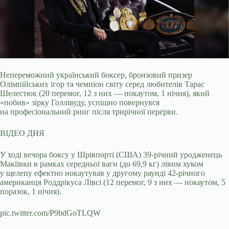
Непереможний український боксер, бронзовий призер
Олімпійських ігор та чемпіон світу серед любителів Тарас
Шелестюк (20 перемог, 12 з них — нокаутом, 1 нічия),
який
«побив» зірку Голлівуду, успішно повернувся
на професіональний ринг після трирічної перерви.
ВІДЕО ДНЯ
У ході вечора боксу у Шрівпорті (США) 39-річний уродженець
Макіївки в рамках середньої ваги (до 69,9 кг) лівим хуком
у щелепу ефектно нокаутував у другому раунді 42-річного
американця Роддрікуса Лівсі (12 перемог, 9 з них — нокаутом, 5
поразок, 1 нічия).
pic.twitter.com/P9bdGoTLQW