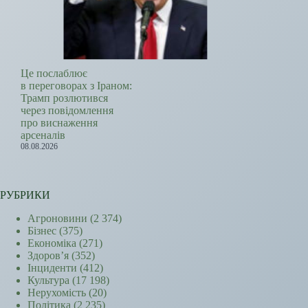
Це послаблює
в переговорах з Іраном:
Трамп розлютився
через повідомлення
про виснаження
арсеналів
08.08.2026
РУБРИКИ
Агроновини
(2 374)
Бізнес
(375)
Економіка
(271)
Здоров’я
(352)
Інциденти
(412)
Культура
(17 198)
Нерухомість
(20)
Політика
(2 235)