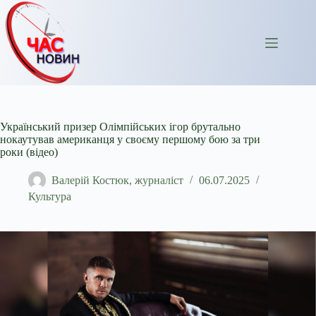
Перейти
до
вмісту
Український призер Олімпійських ігор брутально
нокаутував американця у своєму першому бою за три
роки (відео)
Валерій Костюк, журналіст
06.07.2025
Культура