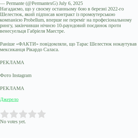
— Permante (@PermantexG) July 6, 2025
Нагадаємо, що у своєму останньому бою в березні 2022-го
Шелестюк, який підписав контракт із промоутерською
компанією Probellum, вперше не переміг на професіональному
рингу, закінчивши нічиєю 10-раундовий поєдинок проти
венесуельця Габріеля Маестре.
Раніше «ФАКТИ» повідомляли, що Тарас Шелестюк нокаутував
мексиканця Рікардо Саласа.
РЕКЛАМА
Фото Instagram
РЕКЛАМА
Джерело
Submit Rating
Rate this item:
No votes yet.