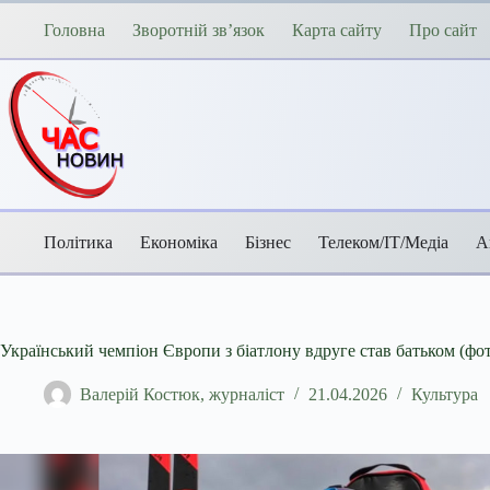
Перейти
до
Головна
Зворотній зв’язок
Карта сайту
Про сайт
вмісту
Політика
Економіка
Бізнес
Телеком/ІТ/Медіа
А
Український чемпіон Європи з біатлону вдруге став батьком (фо
Валерій Костюк, журналіст
21.04.2026
Культура