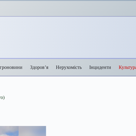
гроновини
Здоров’я
Нерухомість
Інциденти
Культур
то)