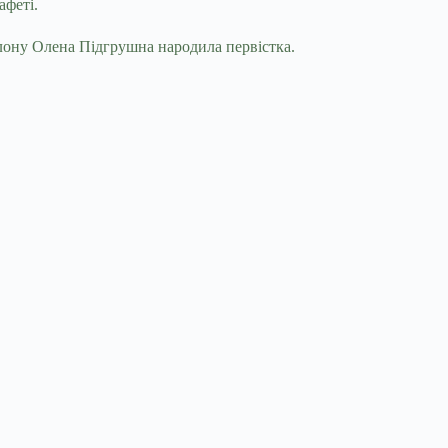
афеті.
лону Олена Підгрушна народила первістка.