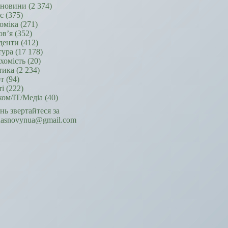
новини
(2 374)
ес
(375)
оміка
(271)
ов’я
(352)
денти
(412)
тура
(17 178)
хомість
(20)
тика
(2 234)
т
(94)
ті
(222)
ком/ІТ/Медіа
(40)
ань звертайтеся за
hasnovynua@gmail.com