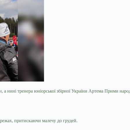
пи, а нині тренера юніорської збірної України Артема Прими на
режах, притискаючи малечу до грудей.