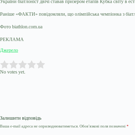
України біатлоніст двічі ставав призером етапів Кубка світу в ест
Раніше «ФАКТИ» повідомляли, що олімпійська чемпіонка з біат
Фото biathlon.com.ua
РЕКЛАМА
Джерело
Submit Rating
Rate this item:
No votes yet.
Залишити відповідь
Ваша e-mail адреса не оприлюднюватиметься.
Обов’язкові поля позначені
*