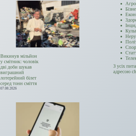
Агро
Бізн
Екон
Здор
Інци
Куль
Неру
Полі
Спор
Стат
Викинув мільйон
Теле
у смітник: чоловік
З усіх пит
дві доби шукав
адресою c
виграшний
лотерейний білет
серед тонн сміття
07.08.2026