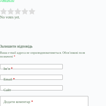
Джерело
Submit Rating
Rate this item:
No votes yet.
Залишити відповідь
Ваша e-mail адреса не оприлюднюватиметься.
Обов’язкові поля
позначені
*
Ім’я
*
Email
*
Сайт
Додати коментар
*