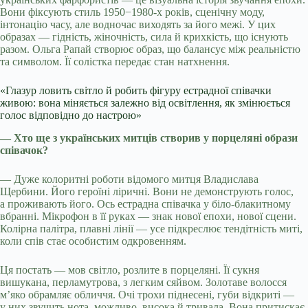
Вони фіксують стиль 1950−1980-х років, сценічну моду,
інтонацію часу, але водночас виходять за його межі. У цих
образах — гідність, жіночність, сила й крихкість, що існують
разом. Ольга Рапай створює образ, що балансує між реальністю
та символом. Її солістка передає стан натхнення.
«Глазур ловить світло й робить фігуру естрадної співачки
живою: вона міняється залежно від освітлення, як змінюється
голос відповідно до настрою»
— Хто ще з українських митців створив у порцеляні образи
співачок?
— Дуже колоритні роботи відомого митця Владислава
Щербини. Його героїні ліричні. Вони не демонструють голос,
а проживають його. Ось естрадна співачка у біло-блакитному
вбранні. Мікрофон в її руках — знак нової епохи, нової сцени.
Колірна палітра, плавні лінії — усе підкреслює тендітність миті,
коли спів стає особистим одкровенням.
Ця постать — мов світло, розлите в порцеляні. Її сукня
вишукана, перламутрова, з легким сяйвом. Золотаве волосся
м’яко обрамляє обличчя. Очі трохи піднесені, губи відкриті —
у них звучить нота, можливо, висока й тривала. Вона притискає