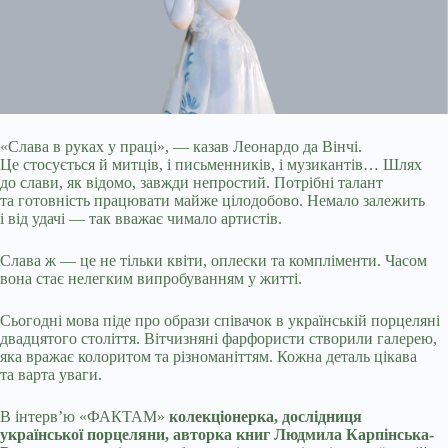
«Слава в руках у праці», — казав Леонардо да Вінчі.
Це стосується й митців, і письменників, і музикантів… Шлях
до слави, як відомо, завжди
непростий. Потрібні талант
та готовність працювати майже цілодобово. Немало залежить
і від удачі — так вважає чимало артистів.
Слава ж — це не тільки квіти, оплески та компліменти. Часом
вона стає нелегким випробуванням у житті.
Сьогодні мова піде про образи співачок в українській порцеляні
двадцятого століття. Вітчизняні фарфористи створили галерею,
яка вражає колоритом та різноманіттям. Кожна деталь цікава
та варта уваги.
В інтерв’ю «ФАКТАМ»
колекціонерка, дослідниця
української порцеляни, авторка книг Людмила Карпінська-