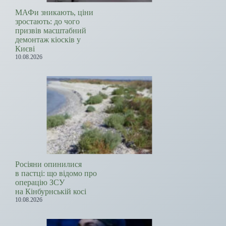
МАФи зникають, ціни
зростають: до чого
призвів масштабний
демонтаж кіосків у
Києві
10.08.2026
Росіяни опинилися
в пастці: що відомо про
операцію ЗСУ
на Кінбурнській косі
10.08.2026