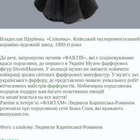
Владислав Щербина. «Співачка». Київський експериментальний
кераміко-художній завод. 1980-ті роки
До речі, запрошуємо читачів «ФАКТІВ», які є поціновувачами
краси порцеляни, до першого в Україні Музею фарфорових
фігур ShvetsMuseum. У колекції музею ви зможете побачити
найкращі зразки світових фарфорових мануфактур. У музеї є зал
українського фарфору, де представлено чимало унікальних робіт
вітчизняних майстрів-фарфористів. Неймовірна порцелянова
подорож подарує вам багато позитивних емоцій
та запам’ятається на все життя!
Раніше в інтерв’ю «ФАКТАМ» Людмила Карпінська-Романюк
розповіла про порцелянові сети Івана Сеня, які вражають
вишуканістю.
Фото з альбому Людмили Карпінської-Романюк