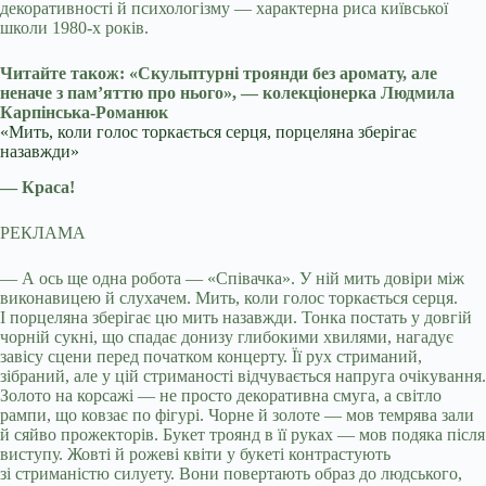
декоративності й психологізму — характерна риса київської
школи 1980-х років.
Читайте також: «Скульптурні троянди без аромату, але
неначе з пам’яттю про нього», — колекціонерка Людмила
Карпінська-Романюк
«Мить, коли голос торкається серця, порцеляна зберігає
назавжди»
— Краса!
РЕКЛАМА
— А ось ще одна робота — «Співачка». У ній мить довіри між
виконавицею й слухачем. Мить, коли голос торкається серця.
І порцеляна зберігає цю мить назавжди. Тонка постать у довгій
чорній сукні, що спадає донизу глибокими хвилями, нагадує
завісу сцени перед початком концерту. Її рух стриманий,
зібраний, але у цій стриманості відчувається напруга очікування.
Золото на корсажі — не просто декоративна смуга, а світло
рампи, що ковзає по фігурі. Чорне й золоте — мов темрява зали
й сяйво прожекторів. Букет троянд в її руках — мов подяка після
виступу. Жовті й рожеві квіти у букеті контрастують
зі стриманістю силуету. Вони повертають образ до людського,