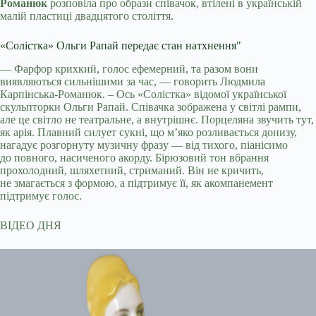
Романюк
розповіла про образи співачок, втілені в українській
малій пластиці двадцятого століття.
«Солістка» Ольги Рапай передає стан натхнення"
— Фарфор крихкий, голос ефемерний, та разом вони
виявляються сильнішими за час, — говорить Людмила
Карпінська-Романюк. – Ось «Солістка» відомої української
скульпторки Ольги Рапай. Співачка зображена у світлі рампи,
але це світло не театральне, а внутрішнє. Порцеляна звучить тут,
як арія. Плавний силует сукні, що м’яко розливається донизу,
нагадує розгорнуту музичну фразу — від тихого, піанісимо
до повного, насиченого акорду. Бірюзовий тон вбрання
прохолодний, шляхетний, стриманий. Він не кричить,
не змагається з формою, а підтримує її, як акомпанемент
підтримує голос.
ВІДЕО ДНЯ