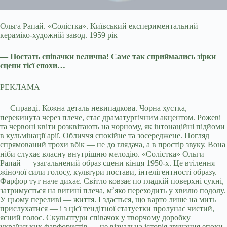
Ольга Рапай. «Солістка». Київський експериментальний
кераміко-художній завод. 1959 рік
— Постать співачки велична! Саме так сприймались зірки
сцени тієї епохи…
РЕКЛАМА
— Справді. Кожна деталь невипадкова. Чорна хустка,
перекинута через плече, стає драматургічним акцентом. Рожеві
та червоні квіти розквітають на чорному, як інтонаційні підйоми
в кульмінації арії. Обличчя спокійне та зосереджене. Погляд
спрямований трохи вбік — не до глядача, а в простір звуку. Вона
ніби слухає власну внутрішню мелодію. «Солістка» Ольги
Рапай — узагальнений образ сцени кінця 1950-х. Це втілення
жіночої сили голосу, культури постави, інтелігентності образу.
Фарфор тут наче дихає. Світло ковзає по гладкій поверхні сукні,
затримується на вигині плеча, м’яко переходить у хвилю подолу.
У цьому переливі — життя. І здається, що варто лише на мить
прислухатися — і з цієї тендітної статуетки пролунає чистий,
ясний голос. Скульптури співачок у творчому доробку
українських фарфористів — це візуальна історія звучання епохи.