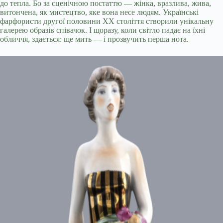
до тепла. Бо за сценічною постаттю — жінка, вразлива, жива,
витончена, як мистецтво, яке вона несе людям. Українські
фарфористи другої половини ХХ століття створили унікальну
галерею образів співачок. І щоразу, коли світло падає на їхні
обличчя, здається: ще мить — і прозвучить перша нота.