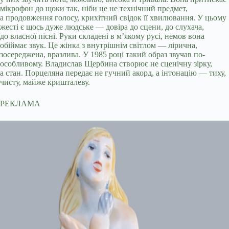
мікрофон до щоки так, ніби це не технічний предмет,
а продовження голосу, крихітний свідок її хвилювання. У цьому
жесті є щось дуже людське — довіра до сцени, до слухача,
до власної пісні. Руки складені в м’якому русі, немов вона
обіймає звук. Це жінка з внутрішнім світлом — лірична,
зосереджена, вразлива. У 1985 році такий образ звучав по-
особливому. Владислав Щербина створює не сценічну зірку,
а стан. Порцеляна передає не гучний акорд, а інтонацію — тиху,
чисту, майже кришталеву.
РЕКЛАМА