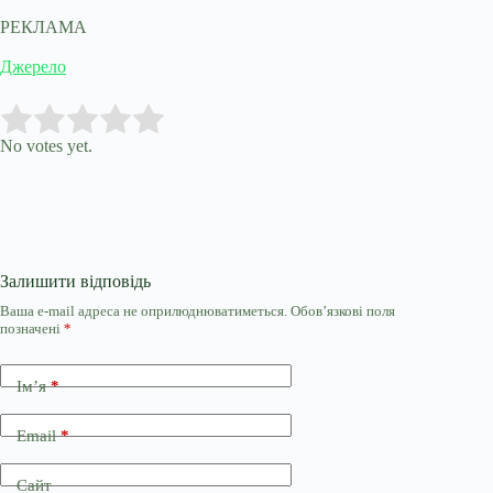
РЕКЛАМА
Джерело
Submit Rating
Rate this item:
No votes yet.
Залишити відповідь
Ваша e-mail адреса не оприлюднюватиметься.
Обов’язкові поля
позначені
*
Ім’я
*
Email
*
Сайт