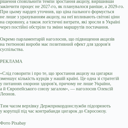
рішення сповільнити темпи зростання акцизу, вирішивши
закінчити процес не 2027-го, як планувалося раніше, а 2029-го.
При цьому нардеп уточнив, що ціна пального формується
не лише з урахуванням акцизу, на неї впливають світові ціни
на сировину, а також логістичні витрати, які зросли в Україні
через постійні обстріли та зміни маршрутів постачання.
Окремо парламентарій наголосив, що підвищення акцизів
на тютюнові вироби має позитивний ефект для здоров'я
суспільства.
РЕКЛАМА
«Слід говорити і про те, що зростання акцизу на цигарки
зменшує кількість курців у нашій країні. Це одна зі стратегій
у питаннях охорони здоров'я, причому не лише України,
а й Європейського союзу загалом», — наголосив Олексій
Леонов.
Тим часом верхівку Держприкордонслужби підозрюють
у корупції під час контрабанди цигарок до Євросоюзу.
Фото Pixabay