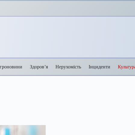
гроновини
Здоров’я
Нерухомість
Інциденти
Культур