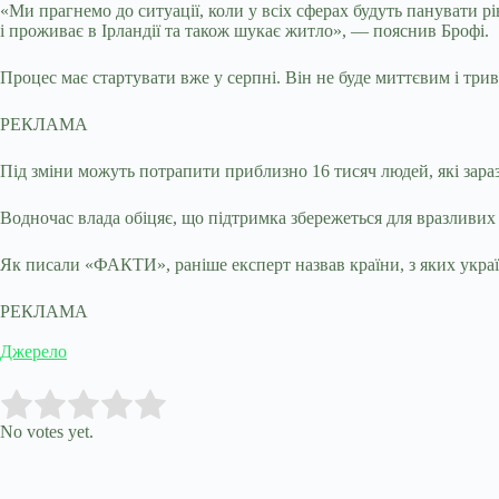
«Ми прагнемо до ситуації, коли у всіх сферах будуть панувати рі
і проживає в Ірландії та також шукає житло», — пояснив Брофі.
Процес має стартувати вже у серпні. Він не буде миттєвим і три
РЕКЛАМА
Під зміни можуть потрапити приблизно 16 тисяч людей, які зара
Водночас влада обіцяє, що підтримка збережеться для вразливих
Як писали «ФАКТИ», раніше експерт назвав країни, з яких украї
РЕКЛАМА
Джерело
Submit Rating
Rate this item:
No votes yet.