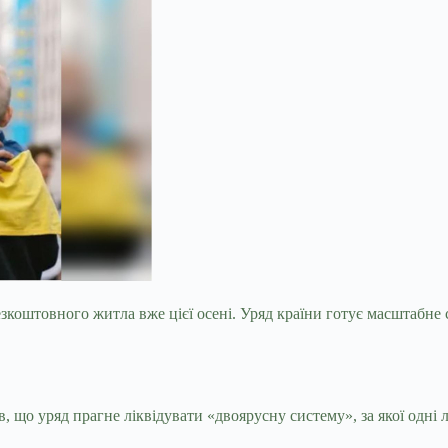
езкоштовного житла вже цієї осені. Уряд країни готує масштабне
в, що уряд прагне ліквідувати «двоярусну систему», за якої одні