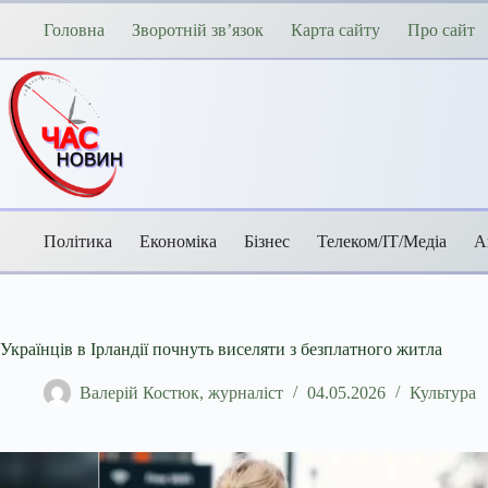
Перейти
до
Головна
Зворотній зв’язок
Карта сайту
Про сайт
вмісту
Політика
Економіка
Бізнес
Телеком/ІТ/Медіа
А
Українців в Ірландії почнуть виселяти з безплатного житла
Валерій Костюк, журналіст
04.05.2026
Культура