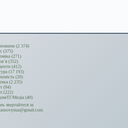
новини
(2 374)
ес
(375)
оміка
(271)
ов’я
(352)
денти
(412)
тура
(17 193)
хомість
(20)
тика
(2 235)
т
(94)
ті
(222)
ком/ІТ/Медіа
(40)
ань звертайтеся за
hasnovynua@gmail.com