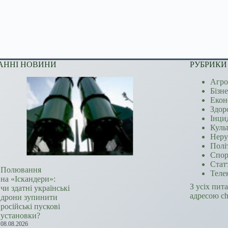
АННІ НОВИНИ
РУБРИКИ
Агро
Бізн
Екон
Здор
Інци
Куль
Неру
Полі
Спор
Стат
Полювання
Теле
на «Іскандери»:
З усіх пит
чи здатні українські
адресою c
дрони зупинити
російські пускові
установки?
08.08.2026