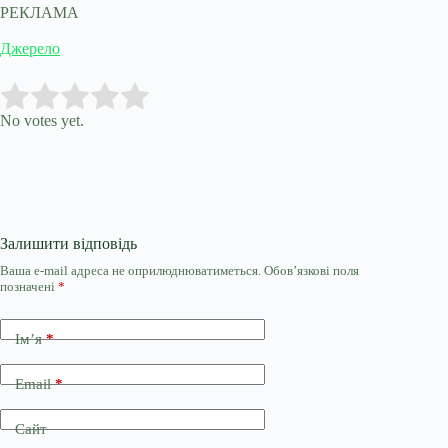
РЕКЛАМА
Джерело
Submit Rating
Rate this item:
No votes yet.
Залишити відповідь
Ваша e-mail адреса не оприлюднюватиметься.
Обов’язкові поля
позначені
*
Ім’я
*
Email
*
Сайт