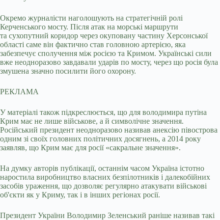
Окремо журналісти наголошують на стратегічній ролі
Керченського мосту. Після атак на морські маршрути
та сухопутний коридор через окуповану частину Херсонської
області саме він фактично став головною артерією, яка
забезпечує сполучення між росією та Кримом. Українські сили
вже неодноразово завдавали ударів по мосту, через що росія була
змушена значно посилити його охорону.
РЕКЛАМА
У матеріалі також підкреслюється, що для володимира путіна
Крим має не лише військове, а й символічне значення.
Російський президент неодноразово називав анексію півострова
одним зі своїх головних політичних досягнень, а 2014 року
заявляв, що Крим має для росії «сакральне значення».
На думку авторів публікації, останнім часом Україна істотно
наростила виробництво власних безпілотників і далекобійних
засобів ураження, що дозволяє регулярно атакувати військові
об'єкти як у Криму, так і в інших регіонах росії.
Президент України Володимир Зеленський раніше називав такі