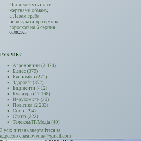
Овни можуть стати
жертвами обману,
а Левам треба
ризикувати «розумно»:
гороскоп на 6 серпня
06.08.2026
РУБРИКИ
Агроновини
(2 374)
Бізнес
(375)
Економіка
(271)
Здоров’я
(352)
Інциденти
(412)
Культура
(17 168)
Нерухомість
(20)
Політика
(2 233)
Спорт
(94)
Статті
(222)
Телеком/ІТ/Медіа
(40)
З усіх питань звертайтеся за
адресою chasnovynua@gmail.com