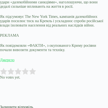
удари «далекобійними санкціями», наголошуючи, що вони
дедалі сильніше впливають на життя в росії.
Як підсумовує The New York Times, кампанія далекобійних
ударів посилює тиск на Кремль і ускладнює спроби російської
влади ізолювати населення від реальних наслідків війни.
РЕКЛАМА
Як повідомляли «ФАКТИ», з окупованого Криму росіяни
почали вивозити документи та техніку.
Джерело
Submit Rating
Rate this item:
No votes yet.
Залишити відповідь