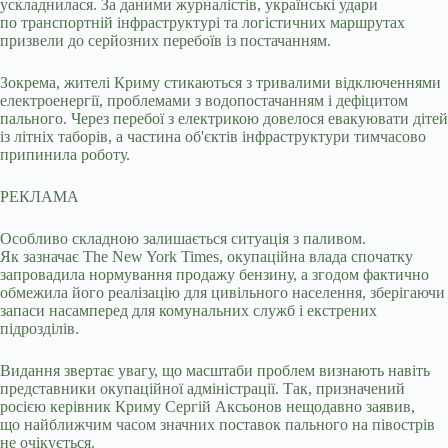
ускладнилася. За даними журналістів, українські удари
по транспортній інфраструктурі та логістичних маршрутах
призвели до серйозних перебоїв із постачанням.
Зокрема, жителі Криму стикаються з тривалими відключеннями
електроенергії, проблемами з водопостачанням і дефіцитом
пального. Через перебої з електрикою довелося евакуювати дітей
із літніх таборів, а частина об'єктів інфраструктури тимчасово
припинила роботу.
РЕКЛАМА
Особливо складною залишається ситуація з паливом.
Як зазначає The New York Times, окупаційна влада спочатку
запровадила нормування продажу бензину, а згодом фактично
обмежила його реалізацію для цивільного населення, зберігаючи
запаси насамперед для комунальних служб і екстрених
підрозділів.
Видання звертає увагу, що масштаби проблем визнають навіть
представники окупаційної адміністрації. Так, призначений
росією керівник Криму Сергій Аксьонов нещодавно заявив,
що найближчим часом значних поставок пального на півострів
не очікується.