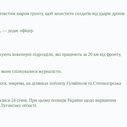
товстим шаром ґрунту, щоб захистити солдатів від ударів дронів
, — додає офіцер.
ють інженерні підрозділи, які працюють за 20 км від фронту,
з яким спілкувалися журналісти.
лося, зокрема, на ділянках поблизу Гуляйполя та Степногірська
ися 24 січня. При цьому позиція України щодо вирішення
 Луганську області.