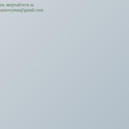
ань звертайтеся за
hasnovynua@gmail.com