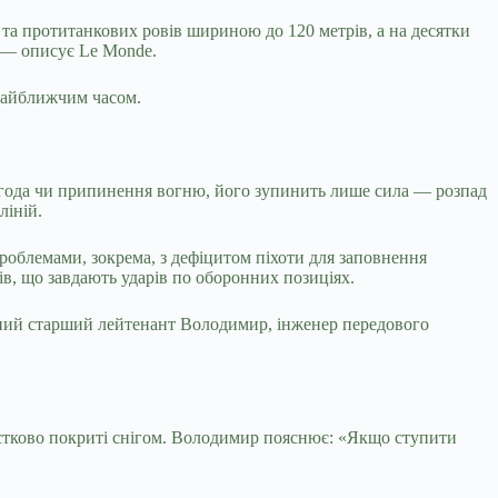
и та протитанкових ровів шириною до 120 метрів, а на десятки
, — описує Le Monde.
 найближчим часом.
а угода чи припинення вогню, його зупинить лише сила — розпад
ліній.
 проблемами, зокрема, з дефіцитом піхоти для заповнення
ів, що завдають ударів по оборонних позиціях.
чний старший лейтенант Володимир, інженер передового
астково покриті снігом. Володимир пояснює: «Якщо ступити