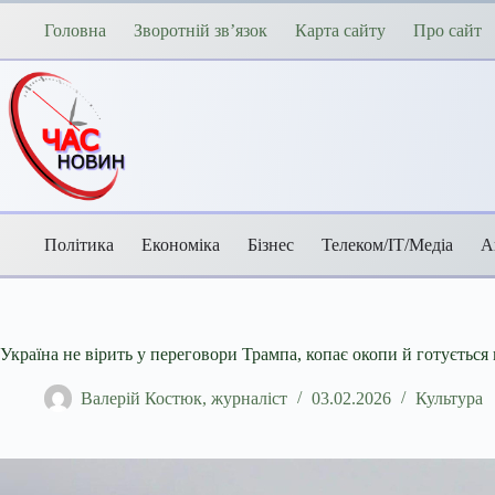
Перейти
до
Головна
Зворотній зв’язок
Карта сайту
Про сайт
вмісту
Політика
Економіка
Бізнес
Телеком/ІТ/Медіа
А
Україна не вірить у переговори Трампа, копає окопи й готуєтьс
Валерій Костюк, журналіст
03.02.2026
Культура