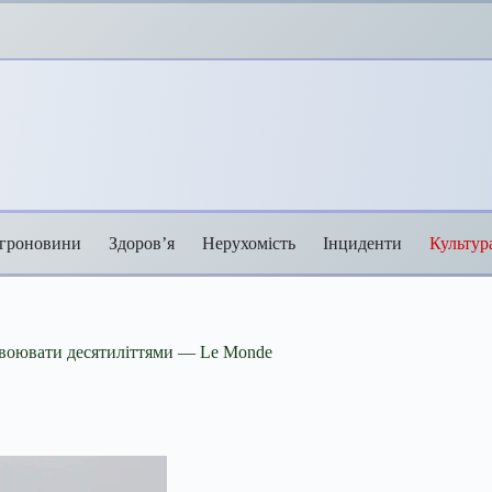
гроновини
Здоров’я
Нерухомість
Інциденти
Культур
я воювати десятиліттями — Le Monde