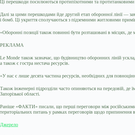
Ці перешкоди посилюються протипіхотними та протитанковими м
Далі за цими перешкодами йде другий етап оборонної лінії — зам
і бомб. Ці укриття сполучаються з підземними житловими примі
«Оборонні позиції також повинні бути розташовані в місцях, де
РЕКЛАМА
Le Monde також зазначає, що будівництво оборонних ліній ускла
а також є гостра нестача ресурсів.
«У нас є лише десята частина ресурсів, необхідних для повноцін
Також інженерні підрозділи часто опиняються на передовій, де ї
Запорізької області.
Раніше «ФАКТИ» писали, що перші переговори між російськими,
територіальних питань у рамках переговорів щодо припинення ві
Джерело