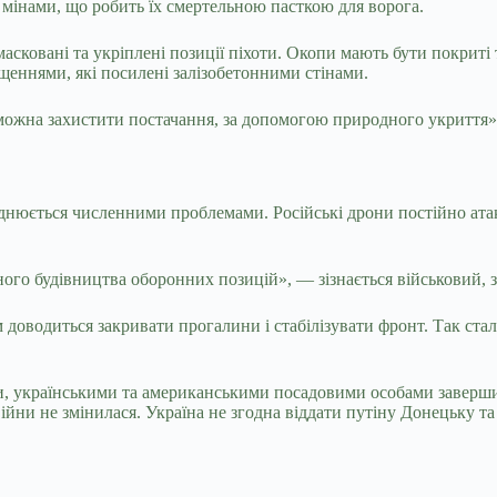
інами, що робить їх смертельною пасткою для ворога.
асковані та укріплені позиції піхоти. Окопи мають бути покриті 
щеннями, які посилені залізобетонними стінами.
 можна захистити постачання, за допомогою природного укриття»
днюється численними проблемами. Російські дрони постійно атаку
ного будівництва оборонних позицій», — зізнається військовий, 
м доводиться закривати прогалини і стабілізувати фронт. Так ста
 українськими та американськими посадовими особами завершил
йни не змінилася. Україна не згодна віддати путіну Донецьку та