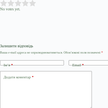
Submit Rating
Rate this item:
No votes yet.
Залишити відповідь
Ваша e-mail адреса не оприлюднюватиметься.
Обов’язкові поля позначені
*
Ім’я
*
Email
*
Додати коментар
*