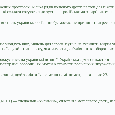
іжених просторах. Кілька рядів колючого дроту, пасток для піхот
їнські солдати готуються до зустрічі з російськими загарбниками»
евненість українського Генштабу: москва не припинить агресію
и не знайдуть іншу мішень для агресії. путіна не зупинить мирн
ьної служби транспорту, яка залучена до будівництва оборонних 
овжує тиск на українські позиції. Українська армія стикається з
иповітряної оборони, які могли б стримати російських штурмовик
позицій, щоб зробити їх ще менш помітними», — зазначає 23-рі
 (МПП) — спеціальні «килимки», сплетені з металевого дроту, ч