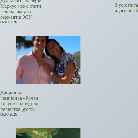
Драпатого: Валерій
З усіх пит
Маркус може стати
адресою c
генералом усіх
сержантів ЗСУ
06.08.2026
Дворазова
чемпіонка «Ролан
Гаррос» народила
первістка (фото)
06.08.2026