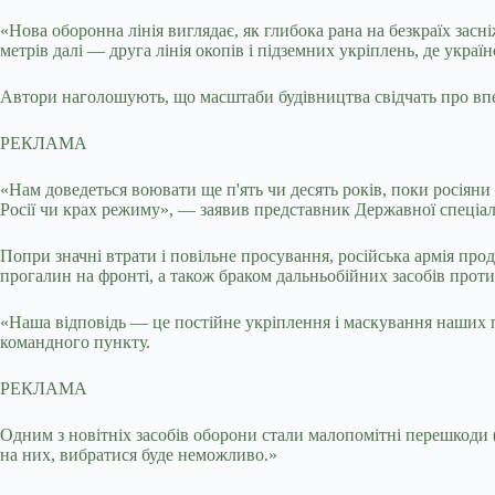
«Нова оборонна лінія виглядає, як глибока рана на безкраїх засн
метрів далі — друга лінія окопів і підземних укріплень, де укра
Автори наголошують, що масштаби будівництва свідчать про вп
РЕКЛАМА
«Нам доведеться воювати ще п'ять чи десять років, поки росіян
Росії чи крах режиму», — заявив представник Державної спеціал
Попри значні втрати і повільне просування, російська армія прод
прогалин на фронті, а також браком дальньобійних засобів прот
«Наша відповідь — це постійне укріплення і маскування наших 
командного пункту.
РЕКЛАМА
Одним з новітніх засобів оборони стали малопомітні перешкоди
на них, вибратися буде неможливо.»