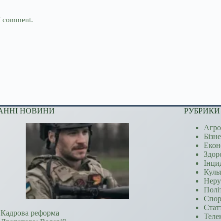
 I comment.
АННІ НОВИНИ
РУБРИКИ
Агро
Бізн
Екон
Здор
Інци
Куль
Неру
Полі
Спор
Стат
Кадрова реформа
Теле