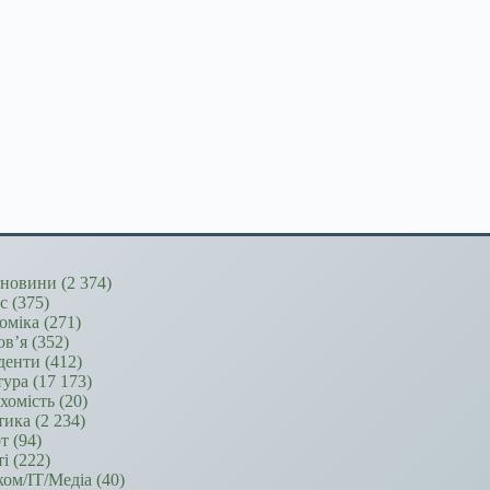
новини
(2 374)
ес
(375)
оміка
(271)
ов’я
(352)
денти
(412)
тура
(17 173)
хомість
(20)
тика
(2 234)
т
(94)
ті
(222)
ком/ІТ/Медіа
(40)