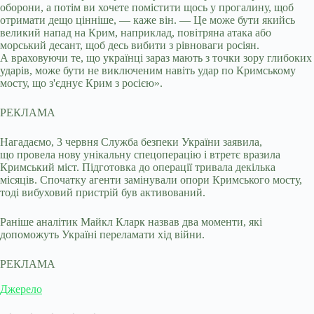
оборони, а потім ви хочете помістити щось у прогалину, щоб
отримати дещо цінніше, — каже він. — Це може бути якийсь
великий напад на Крим, наприклад, повітряна атака або
морський десант, щоб десь вибити з рівноваги росіян.
А враховуючи те, що українці зараз мають з точки зору глибоких
ударів, може бути не виключеним навіть удар по Кримському
мосту, що з'єднує Крим з росією».
РЕКЛАМА
Нагадаємо, 3 червня Служба безпеки України заявила,
що провела нову унікальну спецоперацію і втретє вразила
Кримський міст. Підготовка до операції тривала декілька
місяців. Спочатку агенти замінували опори Кримського мосту,
тоді вибуховий пристрій був активований.
Раніше аналітик Майкл Кларк назвав два моменти, які
допоможуть Україні переламати хід війни.
РЕКЛАМА
Джерело