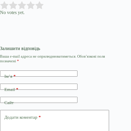
Submit Rating
Rate this item:
No votes yet.
Залишити відповідь
Ваша e-mail адреса не оприлюднюватиметься.
Обов’язкові поля
позначені
*
Ім’я
*
Email
*
Сайт
Додати коментар
*