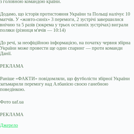
з головною командою країни.
Додамо, що історія протистояння України та Польщі налічує 10
матчів. У «жовто-синіх» 3 перемоги, 2 зустрічі завершилися
внічию та 5 разів (зокрема у трьох останніх зустрічах) виграли
поляки (різниця м'ячів — 10:14)
До речі, за неофіційною інформацією, на початку червня збірна
України може провести ще один спаринг — проти команди
Данії.
РЕКЛАМА
Раніше «ФАКТИ» повідомляли, що футболісти збірної України
затьмарили перемогу над Албанією своєю ганебною
поведінкою.
Фото uaf.ua
РЕКЛАМА
Джерело