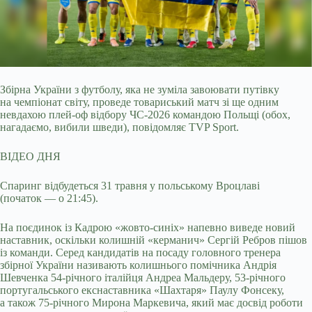
Збірна України з футболу, яка не зуміла завоювати путівку
на чемпіонат світу, проведе товариський матч зі ще одним
невдахою плей-оф відбору ЧС-2026 командою Польщі
(обох,
нагадаємо, вибили шведи), повідомляє TVP Sport.
ВІДЕО ДНЯ
Спаринг відбудеться 31 травня у польському Вроцлаві
(початок — о 21:45).
На поєдинок із Кадрою «жовто-синіх» напевно виведе новий
наставник, оскільки колишній «керманич» Сергій Ребров пішов
із команди. Серед кандидатів на посаду головного тренера
збірної України називають колишнього помічника Андрія
Шевченка 54-річного італійця Андреа Мальдеру, 53-річного
португальського екснаставника «Шахтаря» Паулу Фонсеку,
а також 75-річного Мирона Маркевича, який має досвід роботи