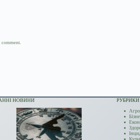
 I comment.
АННІ НОВИНИ
РУБРИКИ
Агро
Бізн
Екон
Здор
Інци
Куль