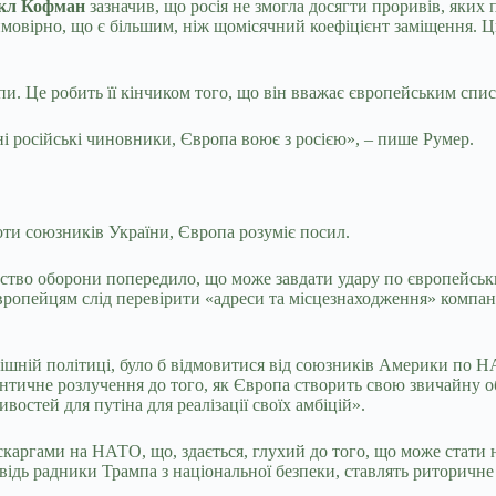
йкл Кофман
зазначив, що росія не змогла досягти проривів, яких 
 ймовірно, що є більшим, ніж щомісячний коефіцієнт заміщення. Ц
пи. Це робить її кінчиком того, що він вважає європейським спи
ні російські чиновники, Європа воює з росією», – пише Румер.
ти союзників України, Європа розуміє посил.
рство оборони попередило, що може завдати удару по європейських
 Європейцям слід перевірити «адреси та місцезнаходження» компан
нішній політиці, було б відмовитися від союзників Америки по Н
нтичне розлучення до того, як Європа створить свою звичайну о
остей для путіна для реалізації своїх амбіцій».
 скаргами на НАТО, що, здається, глухий до того, що може стат
ідь радники Трампа з національної безпеки, ставлять риторичне 