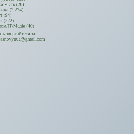
хомість
(20)
тика
(2 234)
т
(94)
ті
(222)
ком/ІТ/Медіа
(40)
ань звертайтеся за
hasnovynua@gmail.com