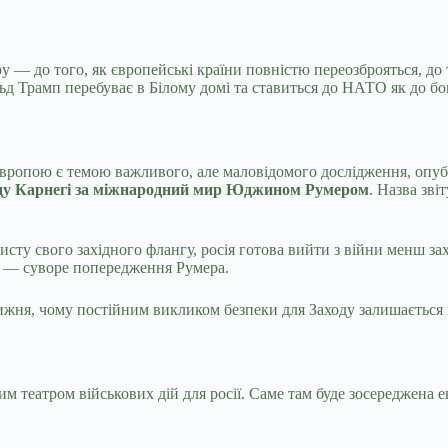
у — до того, як європейські країни повністю переозброяться, до 
льд Трамп перебуває в Білому домі та ставиться до НАТО як до бо
вропою є темою важливого, але маловідомого дослідження, опуб
онду Карнегі за міжнародний мир Юджином Румером
. Назва зві
исту свого західного флангу, росія готова вийти з війни менш 
», — суворе попередження Румера.
ижня, чому постійним викликом безпеки для Заходу залишається в
театром військових дій для росії. Саме там буде зосереджена ен