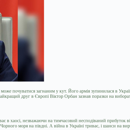
 може почуватися загнаним у кут. Його армія зупинилася в Украї
 найкращий друг в Європі Віктор Орбан зазнав поразки на вибора
уває в хаосі, незважаючи на тимчасовий несподіваний прибуток в
орного моря на півдні. А війна в Україні триває, і шанси на вир