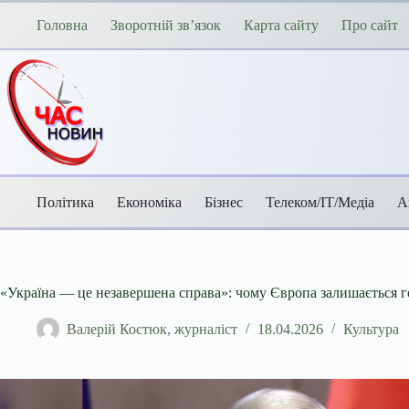
Перейти
до
Головна
Зворотній зв’язок
Карта сайту
Про сайт
вмісту
Політика
Економіка
Бізнес
Телеком/ІТ/Медіа
А
«Україна — це незавершена справа»: чому Європа залишається г
Валерій Костюк, журналіст
18.04.2026
Культура