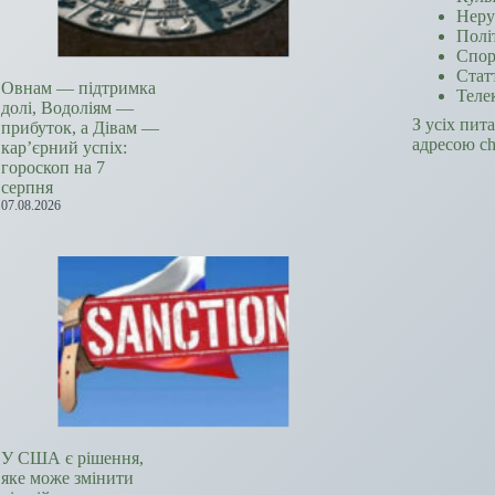
Неру
Полі
Спор
Стат
Овнам — підтримка
Теле
долі, Водоліям —
З усіх пит
прибуток, а Дівам —
адресою c
кар’єрний успіх:
гороскоп на 7
серпня
07.08.2026
У США є рішення,
яке може змінити