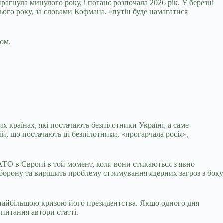
прагнула минулого року, і погано розпочала 2026 рік. У березні
ього року, за словами Кофмана, «путін буде намагатися
сом.
 країнах, які постачають безпілотники Україні, а саме
ій, що постачають ці безпілотники, «прогарчала росія»,
АТО в Європі в той момент, коли вони стикаються з явно
борону та вирішить проблему стримування ядерних загроз з боку
и найбільшою кризою його президентства. Якщо одного дня
питання автори статті.