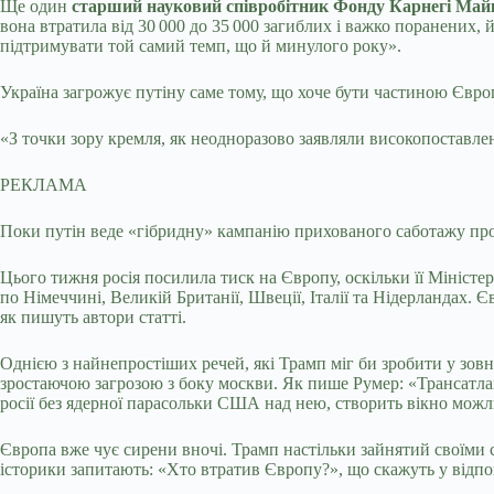
Ще один
старший науковий співробітник Фонду Карнегі Ма
вона втратила від 30 000 до 35 000 загиблих і важко поранених,
підтримувати той самий темп, що й минулого року».
Україна загрожує путіну саме тому, що хоче бути частиною Євро
«З точки зору кремля, як неодноразово заявляли високопоставле
РЕКЛАМА
Поки путін веде «гібридну» кампанію прихованого саботажу про
Цього тижня росія посилила тиск на Європу, оскільки її Міністе
по Німеччині, Великій Британії, Швеції, Італії та Нідерландах.
як пишуть автори статті.
Однією з найнепростіших речей, які Трамп міг би зробити у зов
зростаючою загрозою з боку москви. Як пише Румер: «Трансатла
росії без ядерної парасольки США над нею, створить вікно можлив
Європа вже чує сирени вночі. Трамп настільки зайнятий своїми
історики запитають: «Хто втратив Європу?», що скажуть у відпов