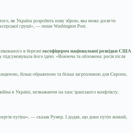
того, як Україна розробить нову зброю, яка може досягти
ксерської груші», — пише Washington Post.
лікованого в березні
ексофіцером національної розвідки США
ту підсумовувала його ідею: «Воююча та обложена: росія після
захищеною, більш ображеною та більш загрозливою для Європи,
ійна в Україні, незважаючи на хаос іранського конфлікту.
ергія путіна», — сказав Румер. І додав, що доки путін живий,