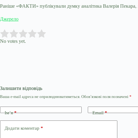
Раніше «ФАКТИ» публікували думку аналітика Валерія Пекара, я
Джерело
Submit Rating
Rate this item:
No votes yet.
Залишити відповідь
Ваша e-mail адреса не оприлюднюватиметься.
Обов’язкові поля позначені
*
Ім’я
*
Email
*
Додати коментар
*