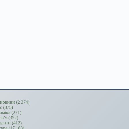
новини
(2 374)
ес
(375)
оміка
(271)
ов’я
(352)
денти
(412)
тура
(17 183)