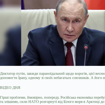
Диктатор путін, завжди параноїдальний щодо ворогів, цієї весни
допомогти Ірану, одному зі своїх небагатьох союзників. А його
ВІДЕО ДНЯ
Гірші проблеми, ймовірно, попереду. Російська економіка переб
та злішими, сили НАТО розгорнуті від Білого моря в Арктиці до Ч