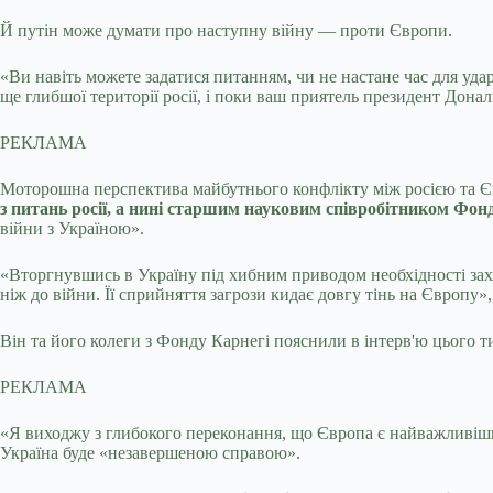
Й путін може думати про наступну війну — проти Європи.
«Ви навіть можете задатися питанням, чи не настане час для удар
ще глибшої території росії, і поки ваш приятель президент Дона
РЕКЛАМА
Моторошна перспектива майбутнього конфлікту між росією та Є
з питань росії, а нині старшим науковим співробітником Ф
війни з Україною».
«Вторгнувшись в Україну під хибним приводом необхідності зах
ніж до війни. Її сприйняття загрози кидає довгу тінь на Європу
Він та його колеги з Фонду Карнегі пояснили в інтерв'ю цього т
РЕКЛАМА
«Я виходжу з глибокого переконання, що Європа є найважливішим 
Україна буде «незавершеною справою».