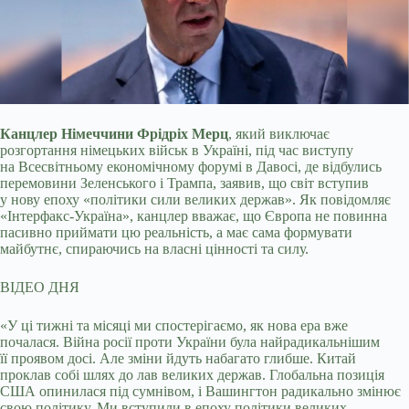
Канцлер Німеччини Фрідріх Мерц
, який виключає
розгортання німецьких військ в Україні, під час виступу
на Всесвітньому економічному форумі в Давосі, де відбулись
перемовини Зеленського і Трампа, заявив, що світ вступив
у нову епоху «політики сили великих держав». Як повідомляє
«Інтерфакс-Україна», канцлер вважає, що Європа не повинна
пасивно приймати цю реальність, а має сама формувати
майбутнє, спираючись на власні цінності та силу.
ВІДЕО ДНЯ
«У ці тижні та місяці ми спостерігаємо, як нова ера вже
почалася. Війна росії проти України була найрадикальнішим
її проявом досі. Але зміни йдуть набагато глибше. Китай
проклав собі шлях до лав великих держав. Глобальна позиція
США опинилася під сумнівом, і Вашингтон радикально змінює
свою політику. Ми вступили в епоху політики великих