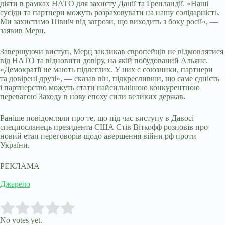
діяти в рамках НАТО для захисту Данії та Гренландії. «Наші
сусіди та партнери можуть розраховувати на нашу солідарність.
Ми захистимо Північ від загрози, що виходить з боку росії», —
заявив Мерц.
Завершуючи виступ, Мерц закликав європейців не відмовлятися
від НАТО та відновити довіру, на якій побудований Альянс.
«Демократії не мають підлеглих. У них є союзники, партнери
та довірені друзі», — сказав він, підкресливши, що саме єдність
і партнерство можуть стати найсильнішою конкурентною
перевагою Заходу в нову епоху сили великих держав.
Раніше повідомляли про те, що під час виступу в Давосі
спецпосланець президента США Стів Віткофф розповів про
новий етап переговорів щодо авершення війни рф проти
України.
РЕКЛАМА
Джерело
Submit Rating
Rate this item:
No votes yet.