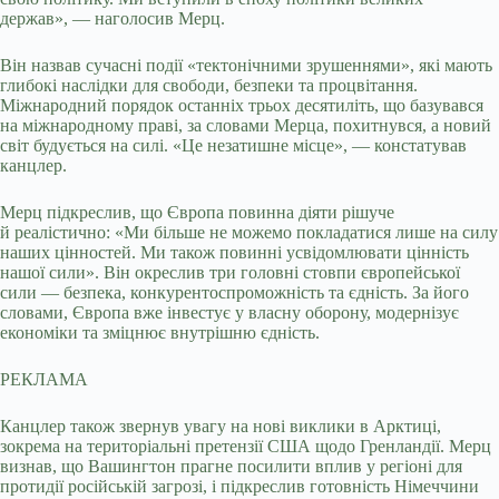
держав», — наголосив Мерц.
Він назвав сучасні події «тектонічними зрушеннями», які мають
глибокі наслідки для свободи, безпеки та процвітання.
Міжнародний порядок останніх трьох десятиліть, що базувався
на міжнародному праві, за словами Мерца, похитнувся, а новий
світ будується на силі. «Це незатишне місце», — констатував
канцлер.
Мерц підкреслив, що Європа повинна діяти рішуче
й реалістично: «Ми більше не можемо покладатися лише на силу
наших цінностей. Ми також повинні усвідомлювати цінність
нашої сили». Він окреслив три головні стовпи європейської
сили — безпека, конкурентоспроможність та єдність. За його
словами, Європа вже інвестує у власну оборону, модернізує
економіки та зміцнює внутрішню єдність.
РЕКЛАМА
Канцлер також звернув увагу на нові виклики в Арктиці,
зокрема на територіальні претензії США щодо Гренландії. Мерц
визнав, що Вашингтон прагне посилити вплив у регіоні для
протидії російській загрозі, і підкреслив готовність Німеччини