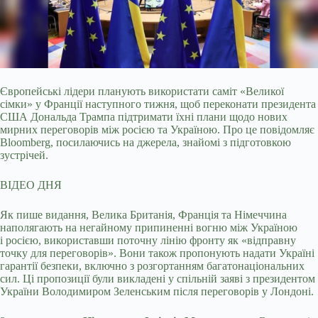
Європейські лідери планують використати саміт «Великої
сімки» у Франції наступного тижня, щоб переконати президента
США Дональда Трампа підтримати їхні плани
щодо нових
мирних переговорів між росією та Україною. Про це повідомляє
Bloomberg, посилаючись на джерела, знайомі з підготовкою
зустрічей.
ВІДЕО ДНЯ
Як пише видання, Велика Британія, Франція та Німеччина
наполягають на негайному припиненні вогню між Україною
і росією, використавши поточну лінію фронту як «відправну
точку для переговорів». Вони також пропонують надати Україні
гарантії безпеки, включно з розгортанням багатонаціональних
сил. Ці пропозиції були викладені у спільній заяві з президентом
України Володимиром Зеленським після переговорів у Лондоні.