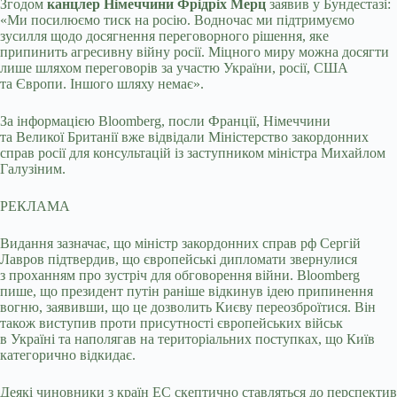
Згодом
канцлер Німеччини Фрідріх Мерц
заявив у Бундестазі:
«Ми посилюємо тиск на росію. Водночас ми підтримуємо
зусилля щодо досягнення переговорного рішення, яке
припинить агресивну війну росії. Міцного миру можна досягти
лише шляхом переговорів за участю України, росії, США
та Європи. Іншого шляху немає».
За інформацією Bloomberg, посли Франції, Німеччини
та Великої Британії вже відвідали Міністерство закордонних
справ росії для консультацій із заступником міністра Михайлом
Галузіним.
РЕКЛАМА
Видання зазначає, що міністр закордонних справ рф Сергій
Лавров підтвердив, що європейські дипломати звернулися
з проханням про зустріч для обговорення війни. Bloomberg
пише, що президент путін раніше відкинув ідею припинення
вогню, заявивши, що це дозволить Києву переозброїтися. Він
також виступив проти присутності європейських військ
в Україні та наполягав на територіальних поступках, що Київ
категорично відкидає.
Деякі чиновники з країн EС скептично ставляться до перспектив