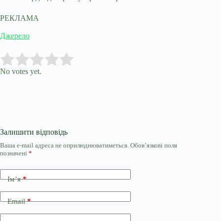
РЕКЛАМА
Джерело
Submit Rating
Rate this item:
No votes yet.
Залишити відповідь
Ваша e-mail адреса не оприлюднюватиметься.
Обов’язкові поля
позначені
*
Ім’я
*
Email
*