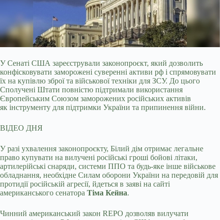
У Сенаті США зареєстрували законопроєкт, який дозволить
конфісковувати заморожені суверенні активи рф і спрямовувати
їх на купівлю зброї та військової техніки для ЗСУ.
До цього
Сполучені Штати повністю підтримали використання
Європейським Союзом заморожених російських активів
як інструменту для підтримки України та припинення війни.
ВІДЕО ДНЯ
У разі ухвалення законопроєкту, Білий дім отримає легальне
право купувати на вилучені російські гроші бойові літаки,
артилерійські снаряди, системи ППО та будь-яке інше військове
обладнання, необхідне Силам оборони України на передовій для
протидії російській агресії, йдеться в заяві на сайті
американського сенатора
Тіма Кейна
.
Чинний американський закон REPO дозволяв вилучати