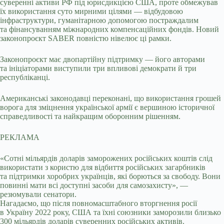
суверенні активи РФ під юрисдикцією США, проте обмежував
їх використання суто мирними цілями — відбудовою
інфраструктури, гуманітарною допомогою постраждалим
та фінансуванням міжнародних компенсаційних фондів. Новий
законопроєкт SABER повністю нівелює ці рамки.
Законопроєкт має двопартійну підтримку — його авторами
та ініціаторами виступили три впливові демократи й три
республіканці.
Американські законодавці переконані, що використання грошей
ворога для зміцнення української армії є вершиною історичної
справедливості та найкращим оборонним рішенням.
РЕКЛАМА
«Сотні мільярдів доларів заморожених російських коштів слід
використати з користю для відбиття російських загарбників
та підтримки хоробрих українців, які борються за свободу. Вони
повинні мати всі доступні засоби для самозахисту», —
резюмували сенатори.
Нагадаємо, що після повномасштабного вторгнення росії
в Україну 2022 року, США та їхні союзники заморозили близько
300 мільярдів доларів суверенних російських активів.