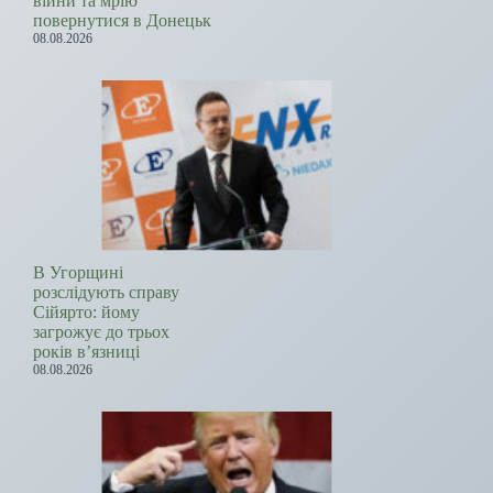
війни та мрію
повернутися в Донецьк
08.08.2026
В Угорщині
розслідують справу
Сійярто: йому
загрожує до трьох
років в’язниці
08.08.2026