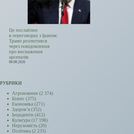
Це послаблює
в переговорах з Іраном:
Трамп розлютився
через повідомлення
про виснаження
арсеналів
08.08.2026
РУБРИКИ
Агроновини
(2 374)
Бізнес
(375)
Економіка
(271)
Здоров’я
(352)
Інциденти
(412)
Культура
(17 198)
Нерухомість
(20)
Політика
(2 235)