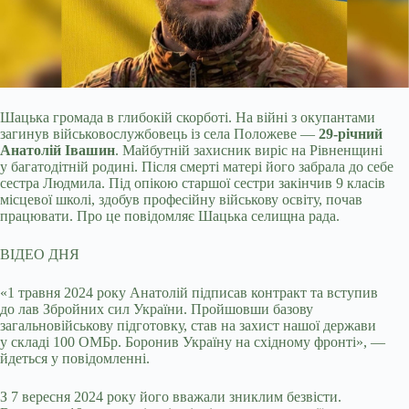
Шацька громада в глибокій скорботі. На війні з окупантами
загинув військовослужбовець із села Положеве —
29-річний
Анатолій Івашин
. Майбутній захисник виріс на
Рівненщині
у багатодітній родині. Після смерті матері його забрала до себе
сестра Людмила. Під опікою старшої сестри закінчив 9 класів
місцевої школі, здобув професійну військову освіту, почав
працювати. Про це повідомляє Шацька селищна рада.
ВІДЕО ДНЯ
«1 травня 2024 року Анатолій підписав контракт та вступив
до лав Збройних сил України. Пройшовши базову
загальновійськову підготовку, став на захист нашої держави
у складі 100 ОМБр. Боронив Україну на східному фронті», —
йдеться у повідомленні.
З 7 вересня 2024 року його вважали зниклим безвісти.