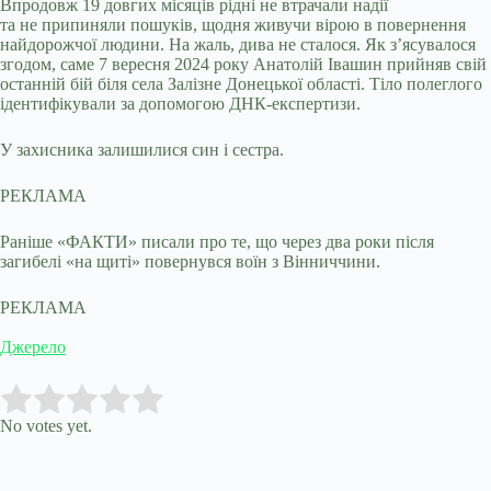
Впродовж 19 довгих місяців рідні не втрачали надії
та не припиняли пошуків, щодня живучи вірою в повернення
найдорожчої людини. На жаль, дива не сталося. Як з’ясувалося
згодом, саме 7 вересня 2024 року Анатолій Івашин прийняв свій
останній бій біля села Залізне Донецької області. Тіло полеглого
ідентифікували за допомогою ДНК-експертизи.
У захисника залишилися син і сестра.
РЕКЛАМА
Раніше «ФАКТИ» писали про те, що через два роки після
загибелі «на щиті» повернувся воїн з Вінниччини.
РЕКЛАМА
Джерело
Submit Rating
Rate this item:
No votes yet.