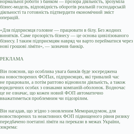
нормальної роботи з банком — прозора діяльність, зрозуміла
бізнес-модель, відповідність оборотів реальній господарській
діяльності та готовність підтвердити економічний зміст
операцій.
«Для підприємця головне — працювати в білу. Без жодних
винятків. Саме прозорість бізнесу — це основа цивілізованого
бізнесу. І таким підприємцям навряд чи варто перейматися через
нові грошові ліміти», — зазначив банкір.
РЕКЛАМА
Він пояснив, що особлива увага банків буде зосереджена
на новостворених ФОПах, підприємцях, які тривалий час
не працювали, а потім раптово відновили діяльність, а також
юридичних особах з ознаками компаній-оболонок. Водночас
це не означає, що кожен новий ФОП автоматично
вважатиметься проблемним чи підозрілим.
Він нагадав, що згідно з оновленим Меморандумом, для
новостворених та неактивних ФОП підвищеного рівня ризику
передбачено поетапні ліміти на перекази в межах України,
зокрема: