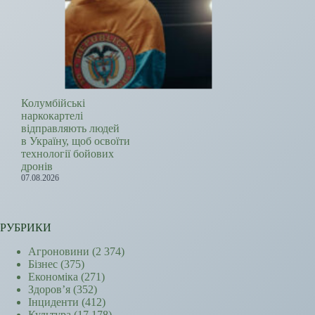
Колумбійські
наркокартелі
відправляють людей
в Україну, щоб освоїти
технології бойових
дронів
07.08.2026
РУБРИКИ
Агроновини
(2 374)
Бізнес
(375)
Економіка
(271)
Здоров’я
(352)
Інциденти
(412)
Культура
(17 178)