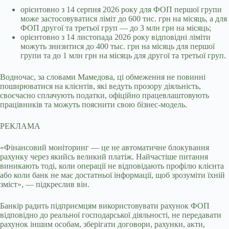
орієнтовно з 14 серпня 2026 року для ФОП першої групи
може застосовуватися ліміт до 600 тис. грн на місяць, а для
ФОП другої та третьої груп — до 3 млн грн на місяць;
орієнтовно з 14 листопада 2026 року відповідні ліміти
можуть знизитися до 400 тыс. грн на місяць для першої
групи та до 1 млн грн на місяць для другої та третьої груп.
Водночас, за словами Мамедова, ці обмеження не повинні
поширюватися на клієнтів, які ведуть прозору діяльність,
своєчасно сплачують податки, офіційно працевлаштовують
працівників та можуть пояснити свою бізнес-модель.
РЕКЛАМА
«Фінансовий моніторинг — це не автоматичне блокування
рахунку через якийсь великий платіж. Найчастіше питання
виникають тоді, коли операції не відповідають профілю клієнта
або коли банк не має достатньої інформації, щоб зрозуміти їхній
зміст», — підкреслив він.
Банкір радить підприємцям використовувати рахунок ФОП
відповідно до реальної господарської діяльності, не передавати
рахунок іншим особам, зберігати договори, рахунки, акти,