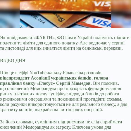
Як повідомляли «ФАКТИ», ФОПам в Україні планують підняти
податки та ліміти для єдиного податку. Але водночас у серпні
та листопаді для них знизяться ліміти
на банківські перекази.
ВІДЕО ДНЯ
Про це в ефірі YouTube-каналу Finance.ua розповів
віцепрезидент Асоціації українських банків, голова
правління банку «Глобус» Сергій Мамедов
. Він пояснив,
що оновлений Меморандум про прозорість функціонування
ринку платіжних послуг уніфікує підходи банків до роботи
з ризиковими операціями та покликаний протидіяти схемам,
коли рахунки використовуються не для реального бізнесу, а для
транзиту коштів, шахрайства чи тіньових операцій.
За його словами, сумлінним підприємцям не слід сприймати
оновлений Меморандум як загрозу. Ключова умова для