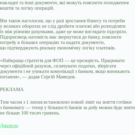
накладні та інші документи, які можуть пояснити походження
коштів та логіку операцій.
Він також наголосив, що у разі зростання бізнесу та потреби
у великих оборотах не слід дробити платежі або розподіляти
їх між різними рахунками, адже це може виглядати підозріло.
Підприємець натомість має звернутися до банку, пояснити
потребу в більших операціях та надати документи,
що підтверджують реальну економічну логіку платежів.
«Найкраща стратегія для ФОП — це прозорість. Працювати
через офіційний рахунок, сплачувати податки, зберігати
документи і не уникати комунікації з банком, якщо виникають
питання», — додав Сергій Мамедов.
РЕКЛАМА
Тим часом з 1 липня встановлено новий ліміт на зняття готівки
з банкомату — тепер у більшості банків за добу можна буде зняти
не більше 100 тисяч гривень.
Джерело