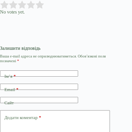
Submit Rating
Rate this item:
No votes yet.
Залишити відповідь
Ваша e-mail адреса не оприлюднюватиметься.
Обов’язкові поля
позначені
*
Ім’я
*
Email
*
Сайт
Додати коментар
*