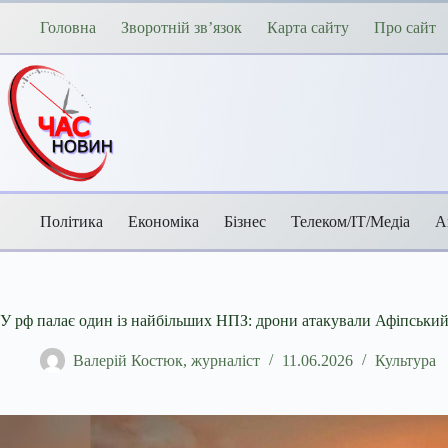
Перейти
до
Головна
Зворотній зв’язок
Карта сайту
Про сайт
вмісту
Політика
Економіка
Бізнес
Телеком/ІТ/Медіа
А
У рф палає один із найбільших НПЗ: дрони атакували Афіпський
Валерій Костюк, журналіст
11.06.2026
Культура