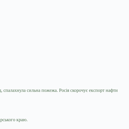
д, спалахнула сильна пожежа. Росія скорочує
експорт нафти
арського краю.