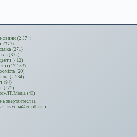
новини
(2 374)
ес
(375)
оміка
(271)
ов’я
(352)
денти
(412)
тура
(17 183)
хомість
(20)
тика
(2 234)
т
(94)
ті
(222)
ком/ІТ/Медіа
(40)
ань звертайтеся за
hasnovynua@gmail.com