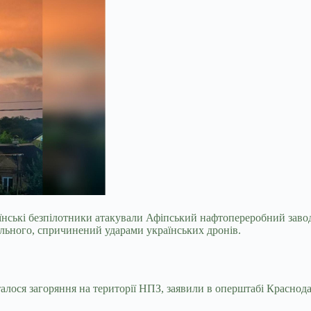
аїнські безпілотники атакували Афіпський нафтопереробний заво
ального, спричинений ударами українських дронів.
талося загоряння на території НПЗ, заявили в оперштабі Краснод