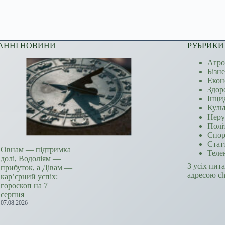
АННІ НОВИНИ
РУБРИКИ
Агро
Бізн
Екон
Здор
Інци
Куль
Неру
Полі
Спор
Стат
Овнам — підтримка
Теле
долі, Водоліям —
З усіх пит
прибуток, а Дівам —
адресою c
кар’єрний успіх:
гороскоп на 7
серпня
07.08.2026