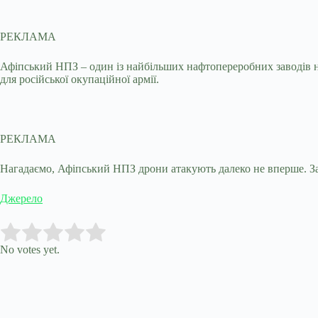
РЕКЛАМА
Афіпський НПЗ – один із найбільших нафтопереробних заводів на
для російської окупаційної армії.
РЕКЛАМА
Нагадаємо, Афіпський НПЗ дрони атакують далеко не вперше. Заво
Джерело
Submit Rating
Rate this item:
No votes yet.