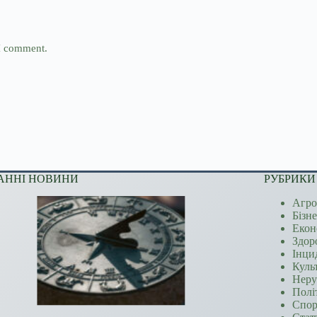
 I comment.
АННІ НОВИНИ
РУБРИКИ
Агро
Бізн
Екон
Здор
Інци
Куль
Неру
Полі
Спор