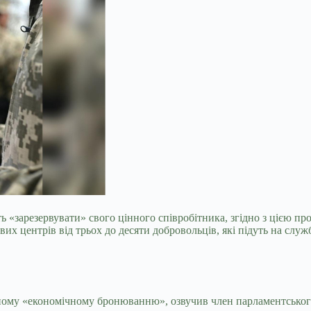
нуть «зарезервувати» свого цінного співробітника, згідно з цією 
ових центрів від трьох до десяти добровольців, які підуть на с
ому «економічному бронюванню», озвучив член парламентського 