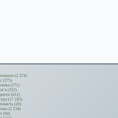
новини
(2 374)
ес
(375)
оміка
(271)
ов’я
(352)
денти
(412)
тура
(17 183)
хомість
(20)
тика
(2 234)
т
(94)