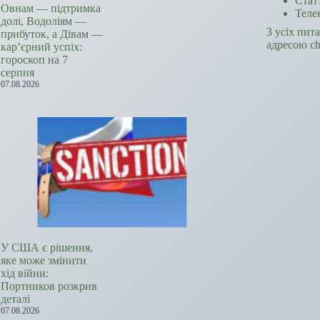
Стат
Овнам — підтримка
Теле
долі, Водоліям —
З усіх пит
прибуток, а Дівам —
адресою c
кар’єрний успіх:
гороскоп на 7
серпня
07.08.2026
У США є рішення,
яке може змінити
хід війни:
Портников розкрив
деталі
07.08.2026