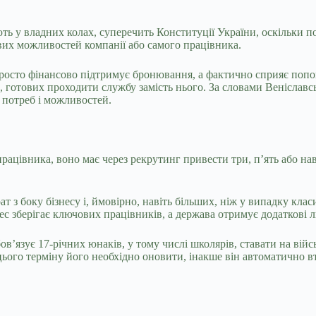
ть у владних колах, суперечить Конституції України, оскільки п
вих можливостей компанії або самого працівника.
 просто фінансово підтримує бронювання, а фактично сприяє поп
б, готових проходити службу замість нього. За словами Веніславсь
д потреб і можливостей.
цівника, воно має через рекрутинг привести три, п’ять або наві
ат з боку бізнесу і, ймовірно, навіть більших, ніж у випадку кл
ес зберігає ключових працівників, а держава отримує додаткові л
язує 17-річних юнаків, у тому числі школярів, ставати на війсь
цього терміну його необхідно оновити, інакше він автоматично вт