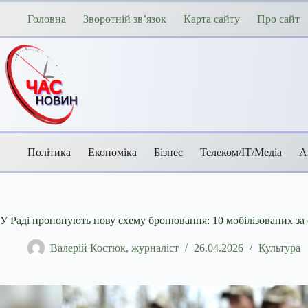
Перейти
до
Головна
Зворотній зв’язок
Карта сайту
Про сайт
вмісту
Політика
Економіка
Бізнес
Телеком/ІТ/Медіа
А
У Раді пропонують нову схему бронювання: 10 мобілізованих за
Валерій Костюк, журналіст
26.04.2026
Культура