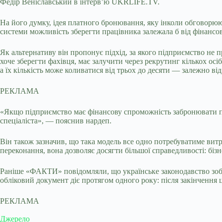
Федір Веніславський в інтерв’ю UKRLIFE.TV.
На його думку, ідея платного бронювання, яку інколи обговорюю
системи можливість зберегти працівника залежала б від фінансо
Як альтернативу він пропонує підхід, за якого підприємство не
хоче зберегти фахівця, має залучити через рекрутинг кількох осі
а їх кількість може коливатися від трьох до десяти — залежно ві
РЕКЛАМА
«Якщо підприємство має фінансову спроможність забронювати пра
спеціаліста», — пояснив нардеп.
Він також зазначив, що така модель все одно потребуватиме витр
переконання, вона дозволяє досягти більшої справедливості: бізн
Раніше «ФАКТИ» повідомляли, що українське законодавство зобов’
обліковий документ діє протягом одного року: після закінчення 
РЕКЛАМА
Джерело