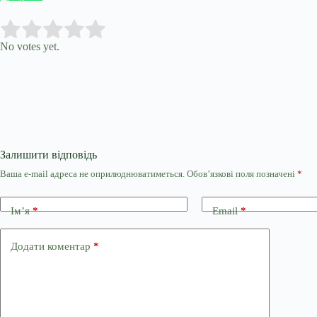
Submit Rating
Rate this item:
No votes yet.
Залишити відповідь
Ваша e-mail адреса не оприлюднюватиметься.
Обов’язкові поля позначені
*
Ім’я
*
Email
*
Додати коментар
*