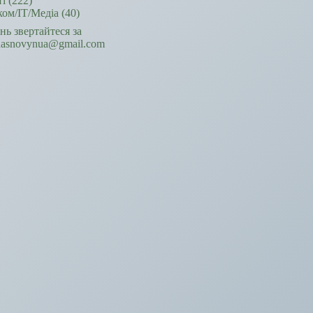
ті
(222)
ком/ІТ/Медіа
(40)
ань звертайтеся за
hasnovynua@gmail.com