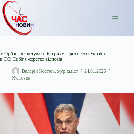
Перейти
до
вмісту
У Орбана влаштували істерику через вступ України
в ЄС: Сибіга жорстко відповів
Валерій Костюк, журналіст
24.01.2026
Культура