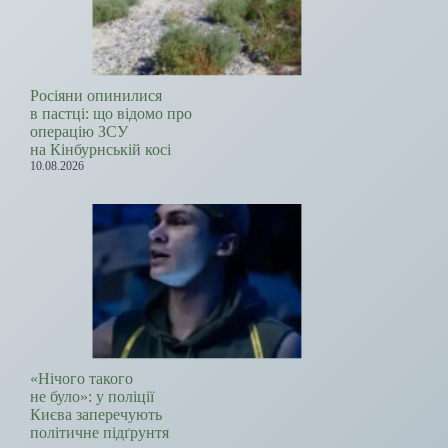
Росіяни опинилися
в пастці: що відомо про
операцію ЗСУ
на Кінбурнській косі
10.08.2026
«Нічого такого
не було»: у поліції
Києва заперечують
політичне підґрунтя