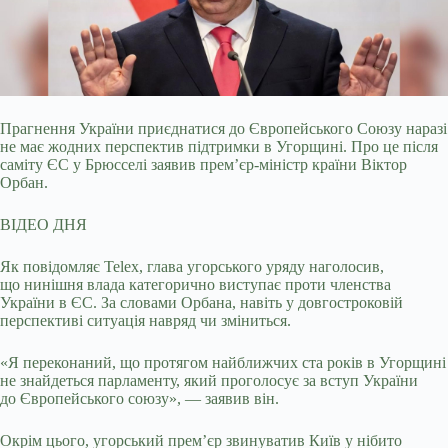
Прагнення України приєднатися до Європейського Союзу наразі
не має жодних перспектив підтримки в Угорщині. Про це після
саміту ЄС у Брюсселі заявив прем’єр-міністр
країни Віктор
Орбан.
ВІДЕО ДНЯ
Як повідомляє Telex, глава угорського уряду наголосив,
що нинішня влада категорично виступає проти членства
України в ЄС. За словами Орбана, навіть у довгостроковій
перспективі ситуація навряд чи зміниться.
«Я переконаний, що протягом найближчих ста років в Угорщині
не знайдеться парламенту, який проголосує за вступ України
до Європейського союзу», — заявив він.
Окрім цього, угорський прем’єр звинуватив Київ у нібито