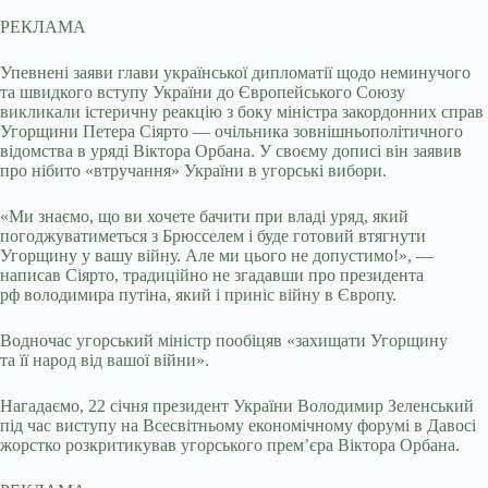
РЕКЛАМА
Упевнені заяви глави української дипломатії щодо неминучого
та швидкого вступу України до Європейського Союзу
викликали істеричну реакцію з боку міністра закордонних справ
Угорщини Петера Сіярто — очільника зовнішньополітичного
відомства в уряді Віктора Орбана. У своєму дописі він заявив
про нібито «втручання» України в угорські вибори.
«Ми знаємо, що ви хочете бачити при владі уряд, який
погоджуватиметься з Брюсселем і буде готовий втягнути
Угорщину у вашу війну. Але ми цього не допустимо!», —
написав Сіярто, традиційно не згадавши про президента
рф володимира путіна, який і приніс війну в Європу.
Водночас угорський міністр пообіцяв «захищати Угорщину
та її народ від вашої війни».
Нагадаємо, 22 січня президент України Володимир Зеленський
під час виступу на Всесвітньому економічному форумі в Давосі
жорстко розкритикував угорського прем’єра Віктора Орбана.