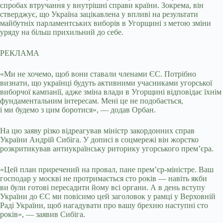
спробах втручання у внутрішні справи країни. Зокрема, він
стверджує, що Україна зацікавлена у впливі на результати
майбутніх парламентських виборів в Угорщині з метою зміни
уряду на більш прихильний до себе.
РЕКЛАМА
«Ми не хочемо, щоб вони ставали членами ЄС. Потрібно
визнати, що українці будуть активними учасниками угорської
виборчої кампанії, адже зміна влади в Угорщині відповідає їхнім
фундаментальним інтересам. Мені це не подобається,
і ми будемо з цим боротися», — додав Орбан.
На цю заяву різко відреагував міністр закордонних справ
України Андрій Сибіга. У дописі в соцмережі він жорстко
розкритикував антиукраїнську риторику угорського прем’єра.
«Цей план приречений на провал, пане прем’єр-міністре. Ваш
господар у москві не протримається сто років — навіть якби
ви були готові пересадити йому всі органи. А в день вступу
України до ЄС ми повісимо цей заголовок у рамці у Верховній
Раді України, щоб нагадувати про вашу брехню наступні сто
років», — заявив Сибіга.