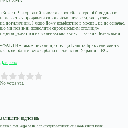
РЕКЛАМА
«Кожен Віктор, який живе за європейські гроші й водночас
намагається продавати європейські інтереси, заслуговує
на потиличник. І якщо йому комфортно в москві, це не означає,
що ми повинні дозволити європейським столицям
перетворюватися на маленькі москви», — заявив Зеленський.
«ФАКТИ» також писали про те, що Київ та Брюссель мають
ідею, як обійти вето Орбана на членство України в ЄС.
Джерело
Submit Rating
Rate this item:
No votes yet.
Залишити відповідь
Ваша e-mail адреса не оприлюднюватиметься.
Обов’язкові поля