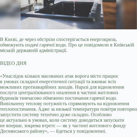
В Києві, де через обстріли спостерігається енергокриза,
обмежують подачі гарячої води. Про це повідомили в Київській
міській державній адміністрації.
ВІДЕО ДНЯ
«Унаслідок кількох масованих атак ворога місто працює
в умовах складної енергетичної ситуації та вживає всіх
можливих протиаварійних заходів. Наразі для відновлення
послуги централізованого опалення в частині житлових
будинків тимчасово обмежено постачання гарячої води.
Вивільнену теплову потужність спрямовують на відновлення
теплопостачання. Адже за низької температури повітря повторно
запустити систему технічно дуже складно. Особливо
це актуально в умовах, коли систему доводиться запускати
не вперше, зокрема втретє — як у частині житлового фонду
Деснянського району», — йдеться у повідомленні.