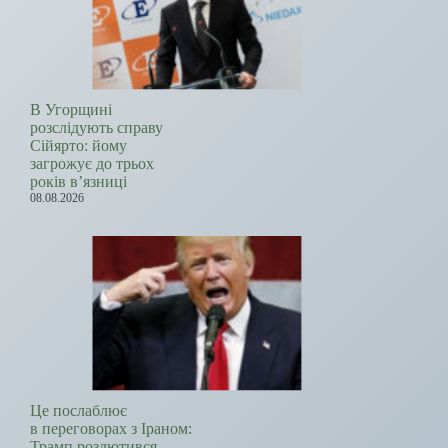
В Угорщині
розслідують справу
Сійярто: йому
загрожує до трьох
років в’язниці
08.08.2026
Це послаблює
в переговорах з Іраном:
Трамп розлютився