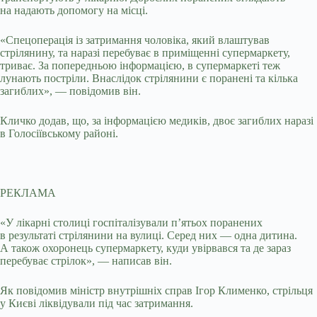
на надають допомогу на місці.
«Спецоперація із затримання чоловіка, який влаштував
стрілянину, та наразі перебуває в приміщенні супермаркету,
триває. За попередньою інформацією, в супермаркеті теж
лунають постріли. Внаслідок стрілянини є поранені та кілька
загиблих», — повідомив він.
Кличко додав, що, за інформацією медиків, двоє загиблих наразі
в Голосіївському районі.
РЕКЛАМА
«У лікарні столиці госпіталізували пʼятьох поранених
в результаті стрілянини на вулиці. Серед них — одна дитина.
А також охоронець супермаркету, куди увірвався та де зараз
перебуває стрілок», — написав він.
Як повідомив міністр внутрішніх справ Ігор Клименко, стрільця
у Києві ліквідували під час затримання.