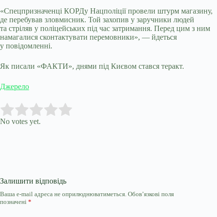
«Спецпризначенці КОРДу Нацполіції провели штурм магазину,
де перебував зловмисник. Той захопив у заручники людей
та стріляв у поліцейських під час затримання. Перед цим з ним
намагалися сконтактувати перемовники», — йдеться
у повідомленні.
Як писали «ФАКТИ», днями під Києвом стався теракт.
Джерело
Submit Rating
Rate this item:
No votes yet.
Залишити відповідь
Ваша e-mail адреса не оприлюднюватиметься.
Обов’язкові поля
позначені
*