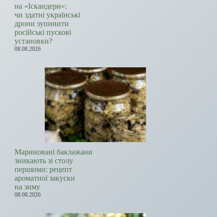
на «Іскандери»:
чи здатні українські
дрони зупинити
російські пускові
установки?
08.08.2026
Мариновані баклажани
зникають зі столу
першими: рецепт
ароматної закуски
на зиму
08.08.2026