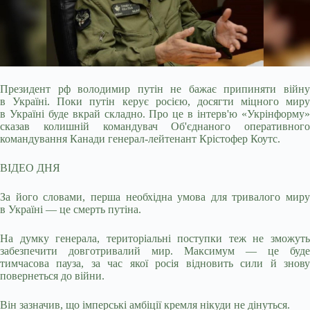
Президент рф володимир путін не бажає припиняти війну
в Україні. Поки путін керує росією, досягти міцного миру
в Україні буде вкрай складно. Про це в інтерв'ю
«Укрінформу»
сказав колишній командувач Об'єднаного оперативного
командування Канади генерал-лейтенант Крістофер Коутс.
ВІДЕО ДНЯ
За його словами, перша необхідна умова для тривалого миру
в Україні — це смерть путіна.
На думку генерала, територіальні поступки теж не зможуть
забезпечити довготривалий мир. Максимум — це буде
тимчасова пауза, за час якої росія відновить сили й знову
повернеться до війни.
Він зазначив, що імперські амбіції кремля нікуди не дінуться.