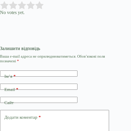
Submit Rating
Rate this item:
No votes yet.
Залишити відповідь
Ваша e-mail адреса не оприлюднюватиметься.
Обов’язкові поля
позначені
*
Ім’я
*
Email
*
Сайт
Додати коментар
*