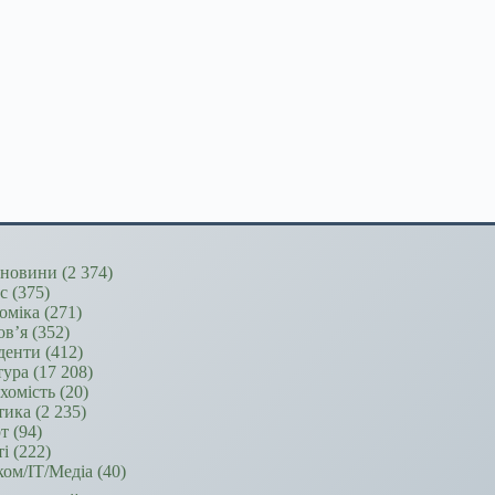
новини
(2 374)
ес
(375)
оміка
(271)
ов’я
(352)
денти
(412)
тура
(17 208)
хомість
(20)
тика
(2 235)
т
(94)
ті
(222)
ком/ІТ/Медіа
(40)