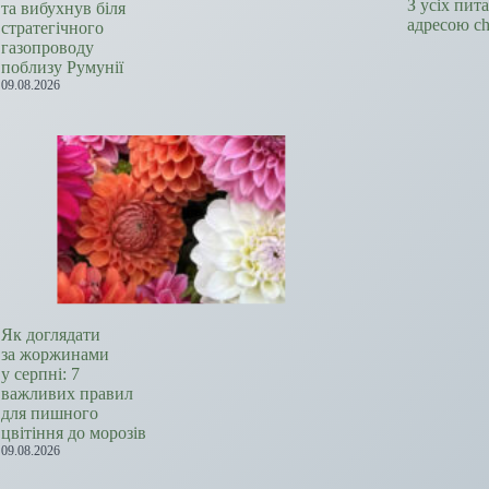
З усіх пит
та вибухнув біля
адресою c
стратегічного
газопроводу
поблизу Румунії
09.08.2026
Як доглядати
за жоржинами
у серпні: 7
важливих правил
для пишного
цвітіння до морозів
09.08.2026