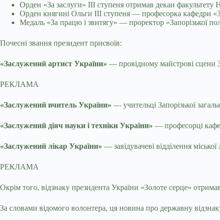
Орден «За заслуги» III ступеня отримав декан факультету 
Орден княгині Ольги III ступеня — професорка кафедри «З
Медаль «За працю і звитягу» — проректор «Запорізької по
Почесні звання президент присвоїв:
«Заслужений артист України»
— провідному майстрові сцени З
РЕКЛАМА
«Заслужений вчитель України»
— учительці Запорізької загаль
«Заслужений діяч науки і техніки України»
— професорці кафе
«Заслужений лікар України»
— завідувачеві відділення міської
РЕКЛАМА
Окрім того, відзнаку президента України «Золоте серце» отрима
За словами відомого волонтера, ця новина про державну відзнак