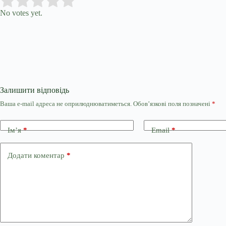
Submit Rating
Rate this item:
No votes yet.
Залишити відповідь
Ваша e-mail адреса не оприлюднюватиметься.
Обов’язкові поля позначені
*
Ім’я
*
Email
*
Додати коментар
*