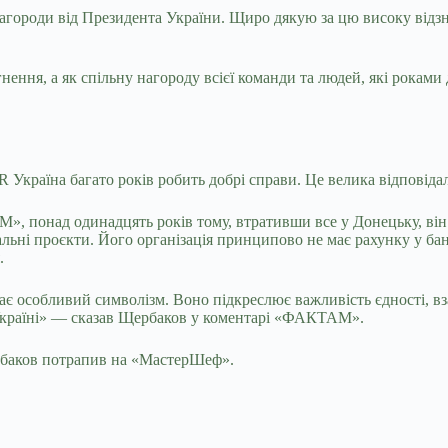
агороди від Президента України. Щиро дякую за цю високу відзн
нення, а як спільну нагороду всієї команди та людей, які роками
 Україна багато років робить добрі справи. Це велика відповідал
, понад одинадцять років тому, втративши все у Донецьку, він
іальні проєкти. Його організація принципово не має рахунку у бан
.
 особливий символізм. Воно підкреслює важливість єдності, вза
 Україні» — сказав Щербаков у коментарі «ФАКТАМ».
рбаков потрапив на «МастерШеф».