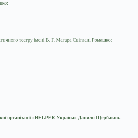
шко;
ичного театру імені В. Г. Магара Світлані Ромашко;
ької організації «НELPER Україна» Данило Щербаков.