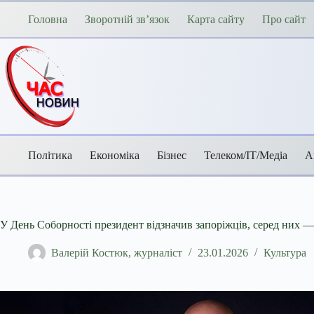
Перейти
до
Головна
Зворотній зв’язок
Карта сайту
Про сайт
вмісту
Політика
Економіка
Бізнес
Телеком/ІТ/Медіа
А
У День Соборності президент відзначив запоріжців, серед них
Валерій Костюк, журналіст
23.01.2026
Культура