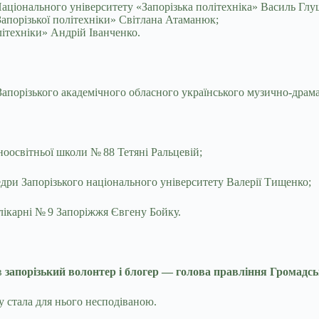
Національного університету «Запорізька політехніка» Василь Глу
апорізької політехніки» Світлана Атаманюк;
літехніки» Андрій Іванченко.
апорізького академічного обласного українського музично-драмат
ноосвітньої школи № 88 Тетяні Ральцевій;
дри Запорізького національного університету Валерії Тищенко;
 лікарні № 9 Запоріжжя Євгену Бойку.
в
запорізький волонтер і блогер — голова правління Громадс
у стала для нього несподіваною.