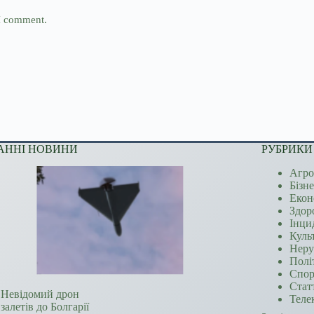
 I comment.
АННІ НОВИНИ
РУБРИКИ
Агро
Бізн
Екон
Здор
Інци
Куль
Неру
Полі
Спор
Стат
Невідомий дрон
Теле
залетів до Болгарії