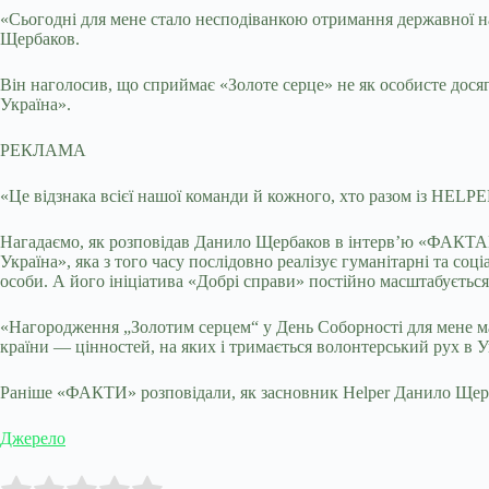
«Сьогодні для мене стало несподіванкою отримання державної н
Щербаков.
Він наголосив, що сприймає «Золоте серце» не як особисте досяг
Україна».
РЕКЛАМА
«Це відзнака всієї нашої команди й кожного, хто разом із HELPER
Нагадаємо, як розповідав Данило Щербаков в інтерв’ю «ФАКТАМ»
Україна», яка з того часу послідовно реалізує гуманітарні та соц
особи. А його ініціатива «Добрі справи» постійно масштабується
«Нагородження „Золотим серцем“ у День Соборності для мене має
країни — цінностей, на яких і тримається волонтерський рух в
Раніше «ФАКТИ» розповідали, як засновник Helper Данило Ще
Джерело