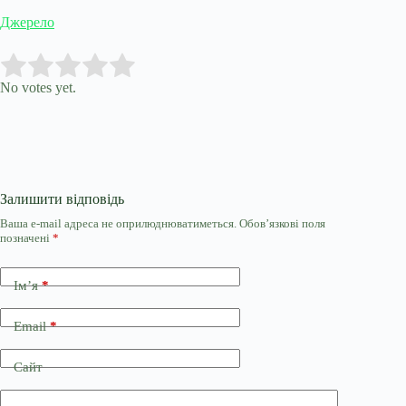
Джерело
Submit Rating
Rate this item:
No votes yet.
Залишити відповідь
Ваша e-mail адреса не оприлюднюватиметься.
Обов’язкові поля
позначені
*
Ім’я
*
Email
*
Сайт