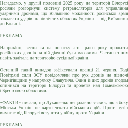
Нагадаємо, у другій половині 2025 року на території Білорусі
росіяни розгорнули систему ретрансляторів для управління
ударними дронами, що збільшило можливості російської армії
завдавати ударів по північних областях України — від Київщини
до Волині.
РЕКЛАМА
Наприкінці весни та на початку літа цього року прольоти
російських дронів на цій ділянці були масовими. Частина з них
навіть залітала на територію сусідньої країни.
Останній такий випадок зафіксували вранці 21 червня. Тоді
Повітряні сили ЗСУ повідомляли про рух дронів на півночі
Чернігівщини у напрямку Славутича. Один із цих дронів згодом
опинився на території Білорусі та пролетів над Гомельською
і Брестською областями.
«ФАКТИ» писали, що Лукашенко нещодавно заявив, що з боку
Мінська Україні не варто чекати військових дій. Проте путін
вимагає від Білорусі вступити у війну проти України.
РЕКЛАМА