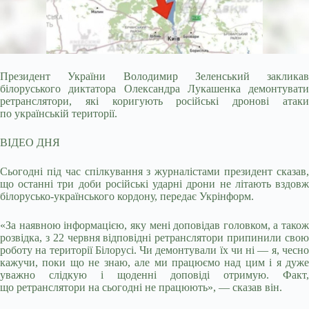
Президент України Володимир Зеленський закликав
білоруського диктатора Олександра Лукашенка демонтувати
ретранслятори, які коригують російські дронові атаки
по
українській території.
ВІДЕО ДНЯ
Сьогодні під час спілкування з журналістами президент сказав,
що останні три доби російські ударні дрони не літають вздовж
білорусько-українського кордону, передає Укрінформ.
«За наявною інформацією, яку мені доповідав головком, а також
розвідка, з 22 червня відповідні ретранслятори припинили свою
роботу на території Білорусі. Чи демонтували їх чи ні — я, чесно
кажучи, поки що не знаю, але ми працюємо над цим і я дуже
уважно слідкую і щоденні доповіді отримую. Факт,
що ретранслятори на сьогодні не працюють», — сказав він.