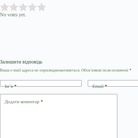
Submit Rating
Rate this item:
No votes yet.
Залишити відповідь
Ваша e-mail адреса не оприлюднюватиметься.
Обов’язкові поля позначені
*
Ім’я
*
Email
*
Додати коментар
*