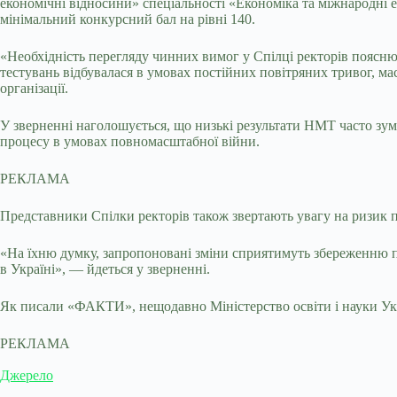
економічні відносини» спеціальності «Економіка та міжнародні ек
мінімальний конкурсний бал на рівні 140.
«Необхідність перегляду чинних вимог у Спілці ректорів поясн
тестувань відбувалася в умовах постійних повітряних тривог, ма
організації.
У зверненні наголошується, що низькі результати НМТ часто зум
процесу в умовах повномасштабної війни.
РЕКЛАМА
Представники Спілки ректорів також звертають увагу на ризик по
«На їхню думку, запропоновані зміни сприятимуть збереженню по
в Україні», — йдеться у зверненні.
Як писали «ФАКТИ», нещодавно Міністерство освіти і науки Укра
РЕКЛАМА
Джерело