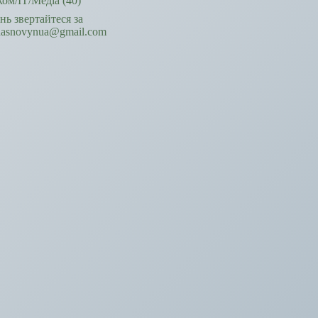
ком/ІТ/Медіа
(40)
ань звертайтеся за
hasnovynua@gmail.com