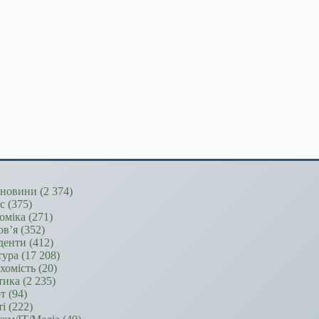
новини
(2 374)
ес
(375)
оміка
(271)
ов’я
(352)
денти
(412)
тура
(17 208)
хомість
(20)
тика
(2 235)
т
(94)
ті
(222)