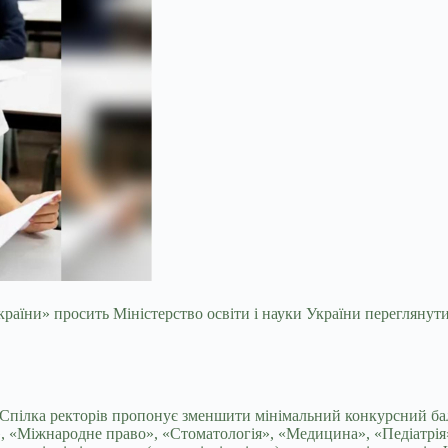
України» просить Міністерство освіти і науки України перегляну
о Спілка ректорів пропонує зменшити мінімальний конкурсний бал
, «Міжнародне право», «Стоматологія», «Медицина», «Педіатрія»