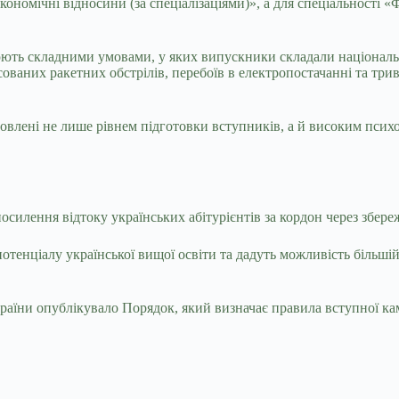
ономічні відносини (за спеціалізаціями)», а для спеціальності «
юють складними умовами, у яких випускники складали національ
сованих ракетних обстрілів, перебоїв в електропостачанні та тр
овлені не лише рівнем підготовки вступників, а й високим псих
силення відтоку українських абітурієнтів за кордон через збере
тенціалу української вищої освіти та дадуть можливість більші
їни опублікувало Порядок, який визначає правила вступної кампа