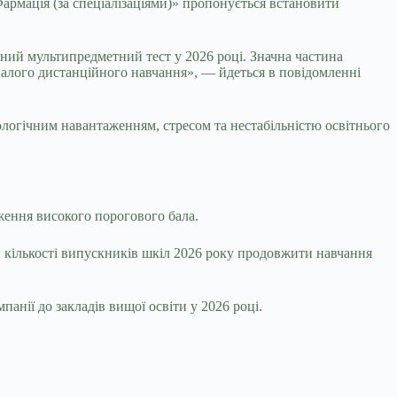
Фармація (за спеціалізаціями)» пропонується встановити
ний мультипредметний тест у 2026 році. Значна частина
ивалого дистанційного навчання», — йдеться в повідомленні
ологічним навантаженням, стресом та нестабільністю освітнього
ження високого порогового бала.
й кількості випускників шкіл 2026 року продовжити навчання
нії до закладів вищої освіти у 2026 році.