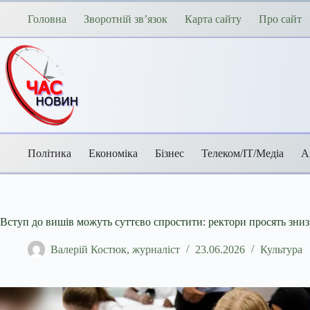
Перейти
до
Головна
Зворотній зв’язок
Карта сайту
Про сайт
вмісту
Політика
Економіка
Бізнес
Телеком/ІТ/Медіа
А
Вступ до вишів можуть суттєво спростити: ректори просять зн
Валерій Костюк, журналіст
23.06.2026
Культура