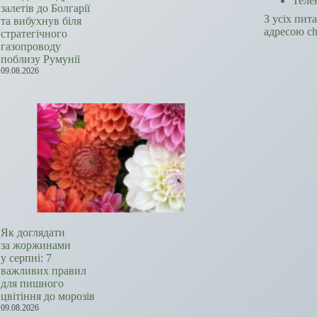
Теле
залетів до Болгарії
З усіх пит
та вибухнув біля
адресою c
стратегічного
газопроводу
поблизу Румунії
09.08.2026
Як доглядати
за жоржинами
у серпні: 7
важливих правил
для пишного
цвітіння до морозів
09.08.2026