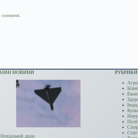
 I comment.
АННІ НОВИНИ
РУБРИКИ
Агро
Бізн
Екон
Здор
Інци
Куль
Неру
Полі
Спор
Стат
Невідомий дрон