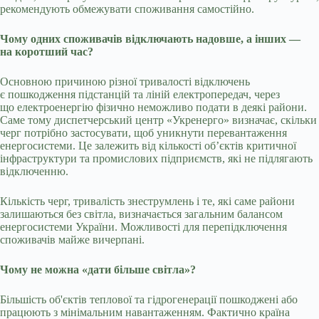
рекомендують обмежувати споживання самостійно.
Чому одних споживачів відключають надовше, а інших —
на коротший час?
Основною причиною різної тривалості відключень
є пошкодження підстанцій та ліній електропередач, через
що електроенергію фізично неможливо подати в деякі райони.
Саме тому диспетчерський центр «Укренерго» визначає, скільки
черг потрібно застосувати, щоб уникнути перевантаження
енергосистеми. Це залежить від кількості об’єктів критичної
інфраструктури та промислових підприємств, які не підлягають
відключенню.
Кількість черг, тривалість знеструмлень і те, які саме райони
залишаються без світла, визначається загальним балансом
енергосистеми України. Можливості для перепідключення
споживачів майже вичерпані.
Чому не можна «дати більше світла»?
Більшість об'єктів теплової та гідрогенерації пошкоджені або
працюють з мінімальним навантаженням. Фактично країна