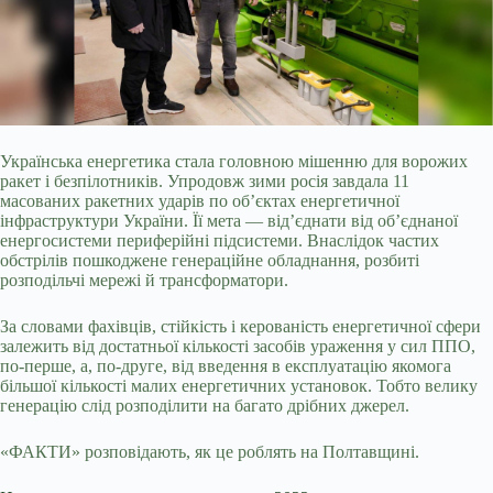
Українська енергетика стала головною мішенню для ворожих
ракет і безпілотників. Упродовж зими росія завдала 11
масованих ракетних ударів по об’єктах енергетичної
інфраструктури України. Її мета — від’єднати від об’єднаної
енергосистеми периферійні підсистеми. Внаслідок частих
обстрілів пошкоджене генераційне обладнання, розбиті
розподільчі мережі й трансформатори.
За словами фахівців, стійкість і керованість енергетичної сфери
залежить від достатньої кількості засобів ураження у сил ППО,
по-перше, а, по-друге, від введення в експлуатацію якомога
більшої кількості малих енергетичних установок. Тобто велику
генерацію слід розподілити на багато дрібних джерел.
«ФАКТИ» розповідають, як це роблять на Полтавщині.