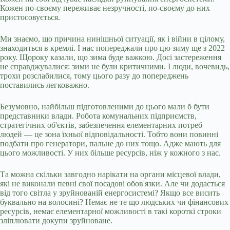
Кожен по-своєму переживає незручності, по-своєму до них
пристосовується.
Ми знаємо, що причина нинішньої ситуації, як і війни в цілому,
знаходиться в кремлі. І нас попереджали про цю зиму ще з 2022
року. Щороку казали, що зима буде важкою. Досі застереження
не справджувалися: зими не були критичними. І люди, вочевидь,
трохи розслабилися, тому цього разу до попереджень
поставились легковажно.
Безумовно, найбільш підготовленими до цього мали б бути
представники влади. Робота комунальних підприємств,
стратегічних об'єктів, забезпечення елементарних потреб
людей — це зона їхньої відповідальності. Тобто вони повинні
подбати про генератори, пальне до них тощо. Адже мають для
цього можливості. У них більше ресурсів, ніж у кожного з нас.
Та можна скільки завгодно нарікати на органи місцевої влади,
які не виконали певні свої посадові обов'язки. Але чи додасться
від того світла у зруйнованій енергосистемі? Якщо все висить
буквально на волосині? Немає не те що людських чи фінансових
ресурсів, немає елементарної можливості в такі короткі строки
зліплювати докупи зруйноване.