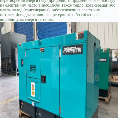
перетворення енергії газу (природного, зрідженого або біогазу)
на електричну, часто виробляючи також тепло (когенерація) або
навіть холод (тригенерація), забезпечуючи енергетичну
незалежність для основного, резервного або спільного
виробництва енергії та тепла.