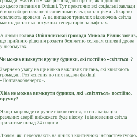
громади. «ФАКТИ» вже розповідали про те, як підійшли
до цього питання в Опішні. Тут практично всі соціальні заклади
й водозабори оснащені сонячними електростанціями. Лікарню
опалюють дровами. А на випадок тривалих відключень світла
мають достатньо потужних генераторів на лафетах.
А днями
голова Опішнянської громади Микола Різник
заявив,
що прийнято рішення роздати безплатно селянам спиляні дрова
у лісосмугах.
Чи можна вимкнути вручну будинки, які постійно «світяться»?
Звернемо увагу на ще кілька важливих питань, які хвилюють
громадян. Роз’яснення по них надали фахівці
«Полтаваобленерго».
Хіба не можна вимкнути будинки, які «світяться» постійно,
вручну?
Якщо запровадити ручне відключення, то на ліквідацію
реальних аварій виїжджати буде нікому, і відновлення світла
триватиме понад 24 години.
Людям, які перебувають на лініях з критичною інфраструктурою,