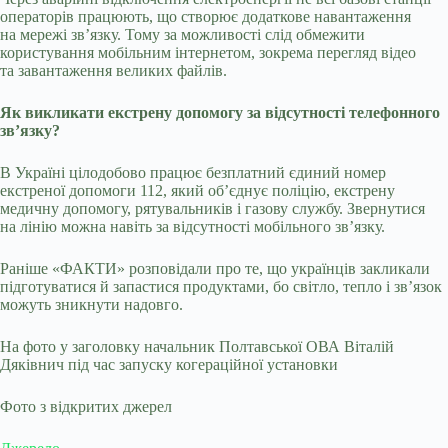
операторів працюють, що створює додаткове навантаження
на мережі зв’язку. Тому за можливості слід обмежити
користування мобільним інтернетом, зокрема перегляд відео
та завантаження великих файлів.
Як викликати екстрену допомогу за відсутності телефонного
зв’язку?
В Україні цілодобово працює безплатний єдиний номер
екстреної допомоги 112, який об’єднує поліцію, екстрену
медичну допомогу, рятувальників і газову службу. Звернутися
на лінію можна навіть за відсутності мобільного зв’язку.
Раніше «ФАКТИ» розповідали про те, що українців закликали
підготуватися й запастися продуктами, бо світло, тепло і зв’язок
можуть зникнути надовго.
На фото у заголовку начальник Полтавської ОВА Віталій
Дяківнич під час запуску когераційної установки
Фото з відкритих джерел