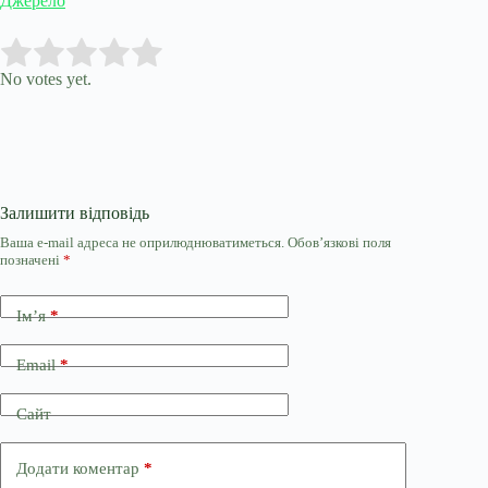
Джерело
Submit Rating
Rate this item:
No votes yet.
Залишити відповідь
Ваша e-mail адреса не оприлюднюватиметься.
Обов’язкові поля
позначені
*
Ім’я
*
Email
*
Сайт
Додати коментар
*