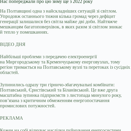
Нас попереджали про цю зиму ще з 2022 року
На Полтавщині одна з найскладніших ситуацій зі світлом.
Упродовж останнього тижня кілька громад через дефіцит
генерації залишалися без світла майже дві доби. Найтяжче
мешканцям багатоповерхівок, в яких разом зі світлом зникає
й тепло у помешканнях.
ВІДЕО ДНЯ
Найбільші проблеми з передачею електроенергії
на Миргородському та Кременчуцькому енерговузлах, тому
регіон тримається на Полтавському вузлі та перетоках із сусідніх
областей.
Зупинились одразу три гірничо-збагачувальні комбінати:
Полтавський, Єристівський та Біланівський. Це вже друга
масштабна зупинка підприємств з листопада минулого року,
пов’язана з критичним обмеженням енергопостачання
промислових потужностей.
РЕКЛАМА
Кожен на собі відчуває наслідки руйнування енергосистеми.