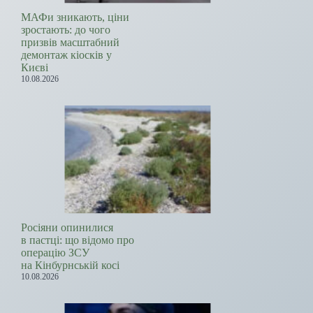
МАФи зникають, ціни
зростають: до чого
призвів масштабний
демонтаж кіосків у
Києві
10.08.2026
Росіяни опинилися
в пастці: що відомо про
операцію ЗСУ
на Кінбурнській косі
10.08.2026