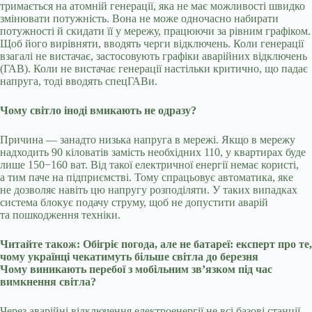
тримається на атомній генерації, яка не має можливості швидко
змінювати потужність. Вона не може одночасно набирати
потужності й скидати її у мережу, працюючи за рівним графіком.
Щоб його вирівняти, вводять черги відключень. Коли генерації
взагалі не вистачає, застосовують графіки аварійних відключень
(ГАВ). Коли не вистачає генерації настільки критично, що падає
напруга, тоді вводять спецГАВи.
Чому світло іноді вмикають не одразу?
Причина — занадто низька напруга в мережі. Якщо в мережу
надходить 90 кіловатів замість необхідних 110, у квартирах буде
лише 150−160 ват. Від такої електричної енергії немає користі,
а тим паче на підприємстві. Тому спрацьовує автоматика, яке
не дозволяє навіть цю напругу розподіляти. У таких випадках
система блокує подачу струму, щоб не допустити аварій
та пошкодження техніки.
Читайте також: Обігріє погода, але не батареї: експерт про те,
чому українці чекатимуть більше світла до березня
Чому виникають перебої з мобільним зв’язком під час
вимкнення світла?
Через аварійні відключення електроенергії не всі базові станції