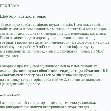
РЕКЛАМА
Щоб були й світло, й тепло
Та все одно треба терміново шукати вихід. Полтава, скажімо,
найближчим часом виділить з міського бюджету 4 млн грн для
закупівлі газопоршневих генераторів для невеликих котелень.
Вони замінять надто дорогі у використанні й залежні від
графіків відключень дизельні генератори. Це дозволить не лише
стабілізувати роботу 9 об’єктів критичної інфраструктури,
а й вивільнити, за попередніми підрахунками, понад 10 МВт
потужності.
Говорячи про ціну сьогоднішнього тепла у помешканнях
полтавців,
виконувач обов’язків гендиректора обласного КП
«Полтаватеплоенерго» Олег Мізік
зазначив: щодоби
на заправку генераторів треба майже 2,5 тонни дизпального.
Це надзвичайно дорого.
Для довідки
Газопоршневий генератор — це енергетична установка,
що використовує двигун внутрішнього згоряння для