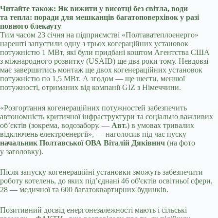
Читайте також: Як вижити у висотці без світла, води
та тепла: поради для мешканців багатоповерхівок у разі
повного блекауту
Тим часом 23 січня на підприємстві «Полтаватеплоенерго»
нарешті запустили одну з трьох когераційних установок
потужністю 1 МВт, які були придбані коштом Агентства США
з міжнародного розвитку (USAID) ще два роки тому. Невдовзі
має завершитись монтаж ще двох когенераційних установок
потужністю по 1,5 МВт. А згодом — ще шести, меншої
потужності, отриманих від компанії GIZ з Німеччини.
«Розгортання когенераційних потужностей забезпечить
автономність критичної інфраструктури та соціально важливих
об’єктів (зокрема, водозабору. —
Авт.
) в умовах тривалих
відключень електроенергії», — наголосив під час пуску
начальник Полтавської ОВА Віталій Дяківнич
(на фото
у заголовку).
Після запуску когенераційні установки зможуть забезпечити
роботу котелень, до яких під’єднані 46 об'єктів освітньої сфери,
28 ― медичної та 600 багатоквартирних будинків.
Позитивний досвід енергонезалежності мають і сільські