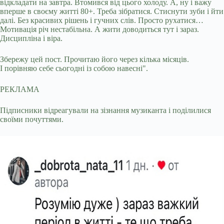
відкладати на завтра. Втомився від цього холоду. А, ну і важу
вперше в своєму житті 80+. Треба зібратися. Стиснути зуби і йти
далі. Без красивих рішень і гучних слів. Просто рухатися…
Мотивація річ нестабільна. А жити доводиться тут і зараз.
Дисципліна і віра.
Збережу цей пост. Прочитаю його через кілька місяців.
І порівняю себе сьогодні із собою навесні".
РЕКЛАМА
Підписники відреагували на зізнання музиканта і поділилися
своїми почуттями.