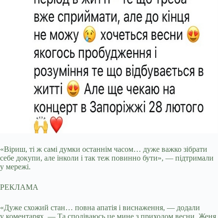
«Віриш, ті ж самі думки останнім часом… дуже важко зібрати
себе докупи, але інколи і так теж повинно бути», — підтримали
у мережі.
РЕКЛАМА
«Дуже схожий стан… повна апатія і виснаження, — додали
у коментарях. — Та сподіваюсь це мине з приходом весни. Женя,