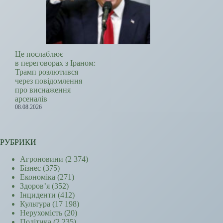
Це послаблює
в переговорах з Іраном:
Трамп розлютився
через повідомлення
про виснаження
арсеналів
08.08.2026
РУБРИКИ
Агроновини
(2 374)
Бізнес
(375)
Економіка
(271)
Здоров’я
(352)
Інциденти
(412)
Культура
(17 198)
Нерухомість
(20)
Політика
(2 235)