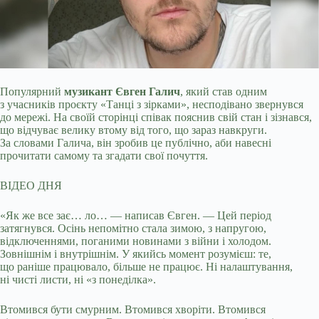
Популярний
музикант Євген Галич
, який став одним
з учасників проєкту «Танці з зірками», несподівано звернувся
до мережі. На своїй сторінці співак пояснив
свій стан і зізнався,
що відчуває велику втому від того, що зараз навкруги.
За словами Галича, він зробив це публічно, аби навесні
прочитати самому та згадати свої почуття.
ВІДЕО ДНЯ
«Як же все зає… ло… — написав Євген. — Цей період
затягнувся. Осінь непомітно стала зимою, з напругою,
відключеннями, поганими новинами з війни і холодом.
Зовнішнім і внутрішнім. У якийсь момент розумієш: те,
що раніше працювало, більше не працює. Ні налаштування,
ні чисті листи, ні «з понеділка».
Втомився бути смурним. Втомився хворіти. Втомився