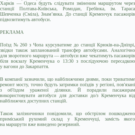
Харків — Одеса будуть слідувати зміненим маршрутом через
станції Полтава-Київська, Ромодан, Гребінка, ім. Тараса
Шевченка (Сміла), Знамʼянка. До станції Кременчук пасажирів
підвозитимуть автобуси.
РЕКЛАМА
Поїзд № 260 з Чопа курсуватиме до станції Крюків-на-Дніпрі,
звідки також запланований трансфер автобусами. Аналогічно
для зворотного маршрута — автобуси вже чекатимуть пасажирів
біля вокзалу Кременчука о 13:30 з послідуючою пересадкою
у вагони до Закарпаття.
В компанії зазначили, що найближчими днями, поки триватиме
ремонт мосту, точно будуть затримки поїздів у регіоні, пов'язані
з об'їздом ураженої ділянки. Й порадили пасажирам
використовувати автобуси для доставки до/з Кременчука від
найближчих доступних станцій.
Також залізничники повідомили, що обстрілом пошкоджено
приміський рухомий склад у Кременчуці, замість якого
на маршрути вже виведено резервний.