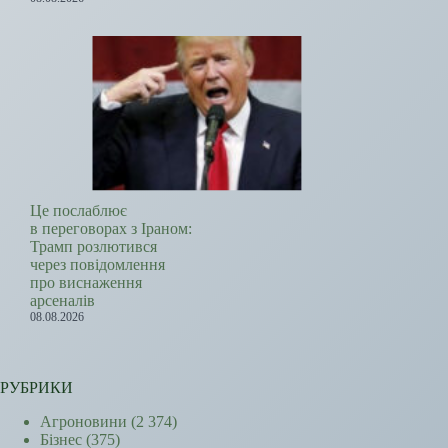
Це послаблює
в переговорах з Іраном:
Трамп розлютився
через повідомлення
про виснаження
арсеналів
08.08.2026
РУБРИКИ
Агроновини
(2 374)
Бізнес
(375)