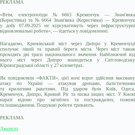
РЕКЛАМА
«Втім, електропоїзди № 6663 Кременчук — Знам'янка
(Користівка) та № 6664 Знам'янка (Користівка) — Кременчук
у добу 07.09.2025 не курсуватимуть через інфраструктурні
відновлювальні роботи», — йдеться у повідомленні.
Нагадаємо, Крюківський міст через Дніпро у Кременчуці
сполучає лівий та правий береги міста. Через міст також
проходять дві траси національного значення. Найближчий від
нього міст через Дніпро знаходиться у Світловодську
Кіровоградської області у 27 кілометрах.
Як повідомляли «ФАКТИ», цієї ночі ворог здійснив масовану
атаку по Україні — атакував дронами, балістичними
та крилатими ракетами. Під ударом були Київ, Одеса,
Кременчук, Дніпро, Кривий Ріг та низка інших міст. У Києві
наразі відомо про загиблих та постраждалих, пожежі
та пошкодження. Пошукові роботи тривають.
РЕКЛАМА
Джерело