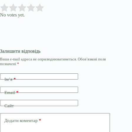
Submit Rating
Rate this item:
No votes yet.
Залишити відповідь
Ваша e-mail адреса не оприлюднюватиметься.
Обов’язкові поля
позначені
*
Ім’я
*
Email
*
Сайт
Додати коментар
*