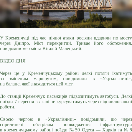
У Кременчуці під час нічної атаки росіяни вдарили по мосту
через Дніпро. Міст перекритий. Триває його обстеження,
повідомив мер міста Віталій Малецький.
ВІДЕО ДНЯ
Через
це у Кременчуцькому районі деякі потяги їхатимут
за зміненим маршрутом, повідомили в «Укрзалізниці»,
на балансі якої знаходиться цей міст.
До станції Кременчук пасажирів підвозитимуть автобуси. Деякі
поїзди 7 вересня взагалі не курсуватимуть через відновлювальні
роботи.
Своєю чергою в «Укрзалізниці» повідомили, що через
спричинені обстрілом пошкодження інфраструктури
в кременчуцькому районі поїзди № 59 Одеса — Харків та № 8