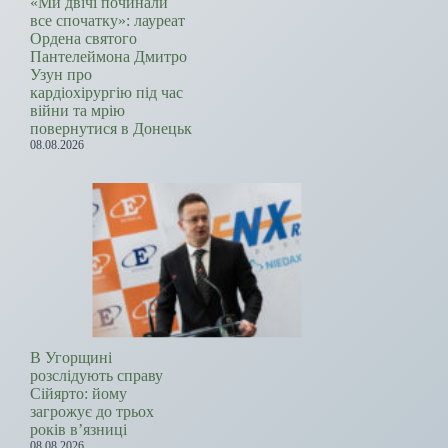
«Ми двічі починали
все спочатку»: лауреат
Ордена святого
Пантелеймона Дмитро
Узун про
кардіохірургію під час
війни та мрію
повернутися в Донецьк
08.08.2026
В Угорщині
розслідують справу
Сійярто: йому
загрожує до трьох
років в’язниці
08.08.2026