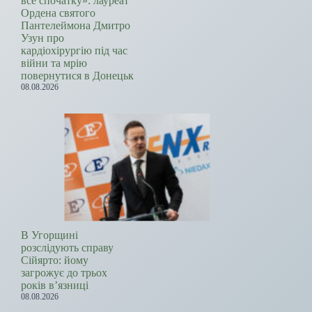
все спочатку»: лауреат
Ордена святого
Пантелеймона Дмитро
Узун про
кардіохірургію під час
війни та мрію
повернутися в Донецьк
08.08.2026
В Угорщині
розслідують справу
Сійярто: йому
загрожує до трьох
років в’язниці
08.08.2026