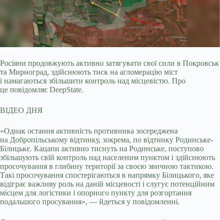
Росіяни продовжують активно затягувати свої сили в Покровськ
та Мирноград, здійснюють тиск на агломерацію міст
і намагаються збільшити контроль над місцевістю. Про
це
повідомляє DeepState.
ВІДЕО ДНЯ
«Однак остання активність противника зосереджена
на Добропільському відтинку, зокрема, по відтинку Родинське-
Білицьке. Кацапи активно тиснуть на Родинське, поступово
збільшують свій контроль над населеним пунктом і здійснюють
просочування в глибину території за своєю звичною тактикою.
Такі просочування спостерігаються в напрямку Білицького, яке
відіграє важливу роль на даній місцевості і слугує потенційним
місцем для логістики і опорного пункту для розгортання
подальшого просування», — йдеться у повідомленні.