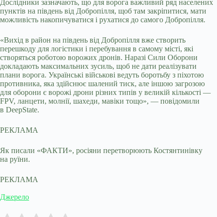
Дослідники зазначають, що для ворога важливий ряд населених
пунктів на південь від Добропілля, щоб там закріпитися, мати
можливість накопичуватися і рухатися до самого Добропілля.
«Вихід в район на південь від Добропілля вже створить
перешкоду для логістики і перебування в самому місті, які
створяться роботою ворожих дронів. Наразі Сили Оборони
докладають максимальних зусиль, щоб не дати реалізувати
плани ворога. Українські військові ведуть боротьбу з піхотою
противника, яка здійснює шалений тиск, але іншою загрозою
для оборони є ворожі дрони різних типів у великій кількості —
FPV, ланцети, молнії, шахеди, мавіки тощо», — повідомили
в DeepState.
РЕКЛАМА
Як писали «ФАКТИ», росіяни перетворюють Костянтинівку
на руїни.
РЕКЛАМА
Джерело