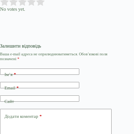
Submit Rating
Rate this item:
No votes yet.
Залишити відповідь
Ваша e-mail адреса не оприлюднюватиметься.
Обов’язкові поля
позначені
*
Ім’я
*
Email
*
Сайт
Додати коментар
*