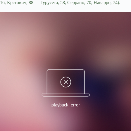
16, Крстович, 88 — Гурусета, 58, Серрано, 70, Наварро, 74).