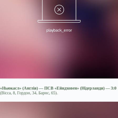
«Ньюкасл» (Англія) — ПСВ «Ейндховен» (Нідерланди) — 3:0
(Вісса, 8, Гордон, 34, Барнс, 65).