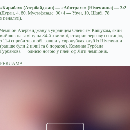
«Карабах» (Азербайджан) — «Айнтрахт» (Німеччина) — 3:2
(Дуран, 4, 80, Мустафазаде, 90+4 — Узун, 10, Шаїбі, 78,
з пенальті).
Чемпіон Азербайджану з українцем Олексієм Кащуком, який
вийшов на заміну на 84-й хвилині, створив чергову сенсацію,
з 11-ї спроби таки обігравши у єврокубках клуб із Німеччини
(раніше були 2 нічиї та 8 поразок). Команда Гурбана
Гурбанова — однією ногою у плей-оф Ліги чемпіонів.
РЕКЛАМА