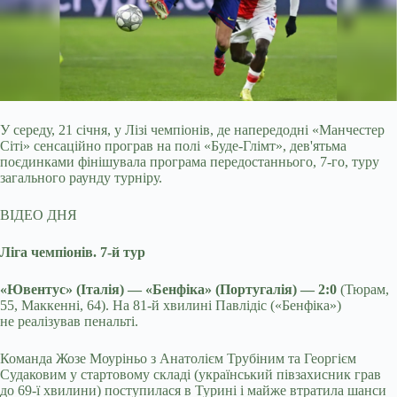
У середу, 21 січня, у Лізі чемпіонів, де напередодні «Манчестер
Сіті» сенсаційно програв на полі «Буде-Глімт», дев'ятьма
поєдинками
фінішувала програма передостаннього, 7-го, туру
загального раунду турніру.
ВІДЕО ДНЯ
Ліга чемпіонів. 7-й тур
«Ювентус» (Італія) — «Бенфіка» (Португалія) — 2:0
(Тюрам,
55, Маккенні, 64). На 81-й хвилині Павлідіс («Бенфіка»)
не реалізував пенальті.
Команда Жозе Моуріньо з Анатолієм Трубіним та Георгієм
Судаковим у стартовому складі (український півзахисник грав
до 69-ї хвилини) поступилася в Турині і майже втратила шанси