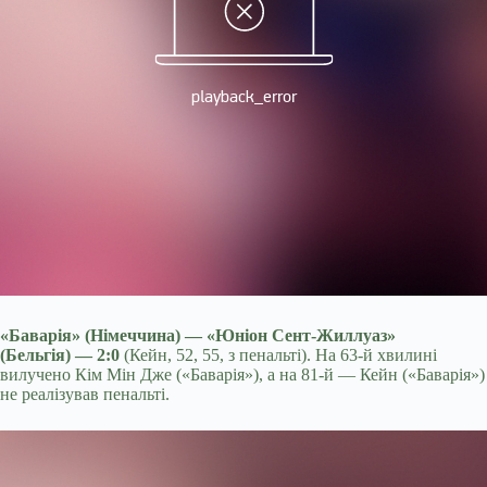
«Баварія» (Німеччина) — «Юніон Сент-Жиллуаз»
(Бельгія) — 2:0
(Кейн, 52, 55, з пенальті). На 63-й хвилині
вилучено Кім Мін Дже («Баварія»), а на 81-й — Кейн («Баварія»)
не реалізував пенальті.