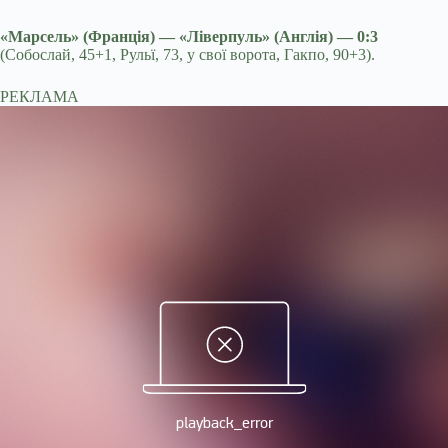
«Марсель» (Франція) — «Ліверпуль» (Англія) — 0:3
(Собослай, 45+1, Рульї, 73, у свої ворота, Гакпо, 90+3).
РЕКЛАМА