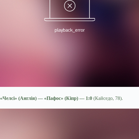
«Челсі» (Англія) — «Пафос» (Кіпр) — 1:0
(Кайседо, 78).