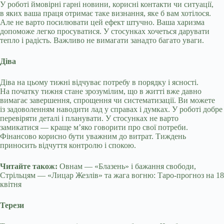
У роботі ймовірні гарні новини, корисні контакти чи ситуації,
в яких ваша праця отримає таке визнання, яке б вам хотілося.
Але не варто посилювати цей ефект штучно. Ваша харизма
допоможе легко просуватися. У стосунках хочеться дарувати
тепло і радість. Важливо не вимагати занадто багато уваги.
Діва
Діва на цьому тижні відчуває потребу в порядку і ясності.
На початку тижня стане зрозумілим, що в житті вже давно
вимагає завершення, спрощення чи систематизації. Ви можете
із задоволенням наводити лад у справах і думках. У роботі добре
перевіряти деталі і планувати. У стосунках не варто
замикатися — краще м’яко говорити про свої потреби.
Фінансово корисно бути уважним до витрат. Тиждень
приносить відчуття контролю і спокою.
Читайте також:
Овнам — «Блазень» і бажання свободи,
Стрільцям — «Лицар Жезлів» та жага вогню: Таро-прогноз на 18
квітня
Терези