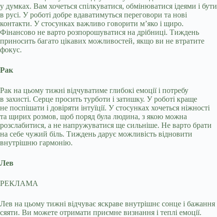
у думках. Вам хочеться спілкуватися, обмінюватися ідеями і бути
в русі. У роботі добре вдаватимуться переговори та нові
контакти. У стосунках важливо говорити м’яко і щиро.
Фінансово не варто розпорошуватися на дрібниці. Тиждень
приносить багато цікавих можливостей, якщо ви не втратите
фокус.
Рак
Рак на цьому тижні відчуватиме глибокі емоції і потребу
в захисті. Серце просить турботи і затишку. У роботі краще
не поспішати і довіряти інтуїції. У стосунках хочеться ніжності
та щирих розмов, щоб поряд була людина, з якою можна
розслабитися, а не напружуватися ще сильніше. Не варто брати
на себе чужий біль. Тиждень дарує можливість відновити
внутрішню гармонію.
Лев
РЕКЛАМА
Лев на цьому тижні відчуває яскраве внутрішнє сонце і бажання
сяяти. Ви можете отримати приємне визнання і теплі емоції.