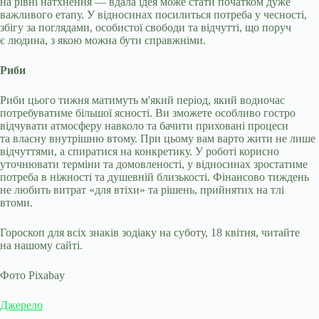
на рівні натхнення — вдала ідея може стати початком дуже
важливого етапу. У відносинах посилиться потреба у чесності,
збігу за поглядами, особистої свободи та відчутті, що поруч
є людина, з якою можна бути справжніми.
Риби
Риби цього тижня матимуть м'який період, який водночас
потребуватиме більшої ясності. Ви зможете особливо гостро
відчувати атмосферу навколо та бачити приховані процеси
та власну внутрішню втому. При цьому вам варто жити не лише
відчуттями, а спиратися на конкретику. У роботі корисно
уточнювати терміни та домовленості, у відносинах зростатиме
потреба в ніжності та душевній близькості. Фінансово тиждень
не любить витрат «для втіхи» та рішень, прийнятих на тлі
втоми.
Гороскоп для всіх знаків зодіаку на суботу, 18 квітня, читайте
на нашому сайті.
Фото Pixabay
Джерело