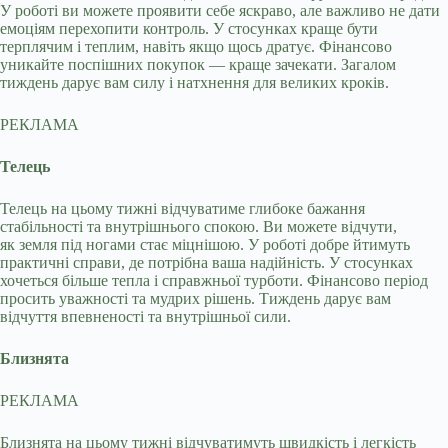
У роботі ви можете проявити себе яскраво, але важливо не дати
емоціям перехопити контроль. У стосунках краще бути
терплячим і теплим, навіть якщо щось дратує. Фінансово
уникайте поспішних покупок — краще зачекати. Загалом
тиждень дарує вам силу і натхнення для великих кроків.
РЕКЛАМА
Телець
Телець на цьому тижні відчуватиме глибоке бажання
стабільності та внутрішнього спокою. Ви можете відчути,
як земля під ногами стає міцнішою. У роботі добре йтимуть
практичні справи, де потрібна ваша надійність. У стосунках
хочеться більше тепла і справжньої турботи. Фінансово період
просить уважності та мудрих рішень. Тиждень дарує вам
відчуття впевненості та внутрішньої сили.
Близнята
РЕКЛАМА
Близнята на цьому тижні відчуватимуть швидкість і легкість