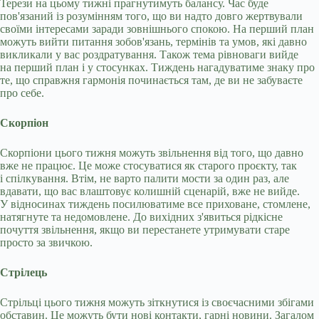
Терези на цьому тижні прагнутимуть балансу. Час буде
пов'язаний із розумінням того, що ви надто довго жертвували
своїми інтересами заради зовнішнього спокою. На перший план
можуть вийти питання зобов'язань, термінів та умов, які давно
викликали у вас роздратування. Також тема рівноваги вийде
на перший план і у стосунках. Тиждень нагадуватиме знаку про
те, що справжня гармонія починається там, де ви не забуваєте
про себе.
Скорпіон
Скорпіони цього тижня можуть звільнення від того, що давно
вже не працює. Це може стосуватися як старого проєкту, так
і спілкування. Втім, не варто палити мости за один раз, але
вдавати, що вас влаштовує колишній сценарій, вже не вийде.
У відносинах тиждень посилюватиме все приховане, стомлене,
натягнуте та недомовлене. До вихідних з'явиться рідкісне
почуття звільнення, якщо ви перестанете утримувати старе
просто за звичкою.
Стрілець
Стрільці цього тижня можуть зіткнутися із своєчасними збігами
обставин. Це можуть бути нові контакти, гарні новини. Загалом