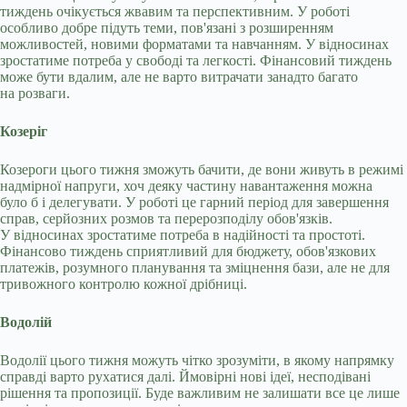
тиждень очікується жвавим та перспективним. У роботі
особливо добре підуть теми, пов'язані з розширенням
можливостей, новими форматами та навчанням. У відносинах
зростатиме потреба у свободі та легкості. Фінансовий тиждень
може бути вдалим, але не варто витрачати занадто багато
на розваги.
Козеріг
Козероги цього тижня зможуть бачити, де вони живуть в режимі
надмірної напруги, хоч деяку частину навантаження можна
було б і делегувати. У роботі це гарний період для завершення
справ, серйозних розмов та перерозподілу обов'язків.
У відносинах зростатиме потреба в надійності та простоті.
Фінансово тиждень сприятливий для бюджету, обов'язкових
платежів, розумного планування та зміцнення бази, але не для
тривожного контролю кожної дрібниці.
Водолій
Водолії цього тижня можуть чітко зрозуміти, в якому напрямку
справді варто рухатися далі. Ймовірні нові ідеї, несподівані
рішення та пропозиції. Буде важливим не залишати все це лише