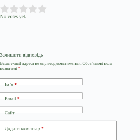
Submit Rating
Rate this item:
No votes yet.
Залишити відповідь
Ваша e-mail адреса не оприлюднюватиметься.
Обов’язкові поля
позначені
*
Ім’я
*
Email
*
Сайт
Додати коментар
*