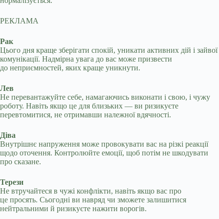
нормалізується.
РЕКЛАМА
Рак
Цього дня краще зберігати спокій, уникати активних дій і зайвої
комунікації. Надмірна увага до вас може призвести
до неприємностей, яких краще уникнути.
Лев
Не перевантажуйте себе, намагаючись виконати і свою, і чужу
роботу. Навіть якщо це для близьких — ви ризикуєте
перевтомитися, не отримавши належної вдячності.
Діва
Внутрішнє напруження може провокувати вас на різкі реакції
щодо оточення. Контролюйте емоції, щоб потім не шкодувати
про сказане.
Терези
Не втручайтеся в чужі конфлікти, навіть якщо вас про
це просять. Сьогодні ви навряд чи зможете залишитися
нейтральними й ризикуєте нажити ворогів.