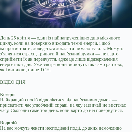
День 25 квітня — один із найнапруженіших днів місячного
циклу, коли на поверхню виходять темні енергії, і щоб
їм протистояти, доведеться докласти чимало зусиль.
Можуть
з’являтися страхи, тривоги й нав’язливі думки — не варто
сприймати їх як передчуття, адже це лише віддзеркалення
енергетики дня. Уже завтра вони зникнуть так само раптово,
як і виникли, пише ТСН.
ВІДЕО ДНЯ
Козеріг
Найкращий спосіб відволіктися від нав’язливих думок —
присвятити час улюбленій справі, на яку зазвичай не вистачає
часу. Сьогодні саме той день, коли варто до неї повернутися.
Водолій
На вас можуть чекати несподівані події, до яких неможливо