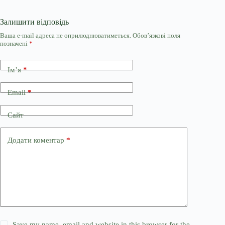
Залишити відповідь
Ваша e-mail адреса не оприлюднюватиметься.
Обов’язкові поля
позначені
*
Ім’я
*
Email
*
Сайт
Додати коментар
*
Save my name, email and website in this browser for the