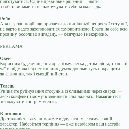
підготуватися. Єдине правильне рішення — діяти
за обставинами та не накручувати себе заздалегідь.
Риби
Аналізуючи події, що призвели до нинішньої непростої ситуації,
не варто надто захоплюватися самокритикою. Брати на себе всю
провину, особливо вигадану, — безглуздо і некорисно.
РЕКЛАМА
Овен
Корисним буде очищення організму: легка детокс-дієта, трав’яні
чаї та відмова від негативних думок допоможуть покращити
як фізичний, так і емоційний стан.
Телець
Уникайте руйнування стосунків із близькими через сварки —
деякі конфлікти можуть залишити слід надовго. Намагайтеся
згладжувати гострі моменти.
Близнюки
Дратівливість, яку ви можете відчувати, має тимчасовий
характер. Наберіться терпіння — вже незабаром ваш настрій