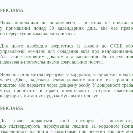
РЕКЛАМА
Якщо лічильники не встановлено, а власник не проживав
у приміщенні понад 30 календарних днів, він має право
на перерахунок комунальних послуг.
Для цього необхідно звернутися із заявою до ОСББ або
управляючої компанії для складання акта про непроживання.
Акт стане основним доказом для зменшення або скасування
нарахувань постачальниками комунальних послуг.
Якщо власник житла перебуває за кордоном, заяву можна подати
через «Дію», надіслати рекомендованим листом, електронною
поштою або передати через довірену особу. У довіреності треба
чітко прописати її право представляти інтереси власника
квартири у питаннях щодо комунальних послуг.
РЕКЛАМА
До заяви додаються копії паспорта і документи,
що підтверджують перебування людини за кордоном (копії
закордонного паспорта з відмітками про перетин кордону або