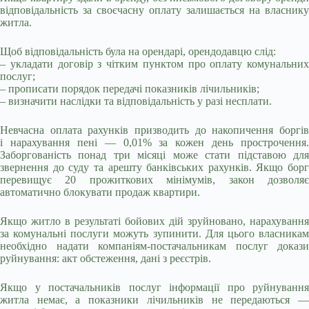
відповідальність за своєчасну оплату залишається на власнику
житла.
Щоб відповідальність була на орендарі, орендодавцю слід:
– укладати договір з чітким пунктом про оплату комунальних
послуг;
– прописати порядок передачі показників лічильників;
– визначити наслідки та відповідальність у разі несплати.
Невчасна оплата рахунків призводить до накопичення боргів
і нарахування пені — 0,01% за кожен день прострочення.
Заборгованість понад три місяці може стати підставою для
звернення до суду та арешту банківських рахунків. Якщо борг
перевищує 20 прожиткових мінімумів, закон дозволяє
автоматично блокувати продаж квартири.
Якщо житло в результаті бойових дій зруйновано, нарахування
за комунальні послуги можуть зупинити. Для цього власникам
необхідно надати компаніям-постачальникам послуг докази
руйнування: акт обстеження, дані з реєстрів.
Якщо у постачальників послуг інформації про руйнування
житла немає, а показники лічильників не передаються —