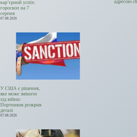
адресою c
кар’єрний успіх:
гороскоп на 7
серпня
07.08.2026
У США є рішення,
яке може змінити
хід війни:
Портников розкрив
деталі
07.08.2026