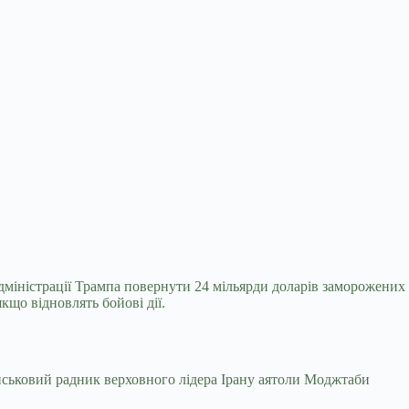
дміністрації Трампа повернути 24 мільярди
доларів заморожених
що відновлять бойові дії.
йськовий радник верховного лідера Ірану аятоли Моджтаби