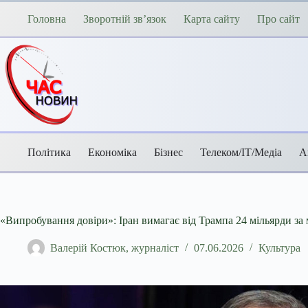
Перейти
до
Головна
Зворотній зв’язок
Карта сайту
Про сайт
вмісту
Політика
Економіка
Бізнес
Телеком/ІТ/Медіа
А
«Випробування довіри»: Іран вимагає від Трампа 24 мільярди за
Валерій Костюк, журналіст
07.06.2026
Культура