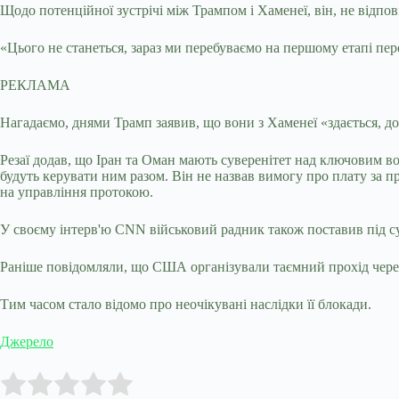
Щодо потенційної зустрічі між Трампом і Хаменеї, він, не відпов
«Цього не станеться, зараз ми перебуваємо на першому етапі пере
РЕКЛАМА
Нагадаємо, днями Трамп заявив, що вони з Хаменеї «здається, до
Резаї додав, що Іран та Оман мають суверенітет над ключовим во
будуть керувати ним разом. Він не назвав вимогу про плату за п
на управління протокою.
У своєму інтерв'ю CNN військовий радник також поставив під су
Раніше повідомляли, що США організували таємний прохід чере
Тим часом стало відомо про неочікувані наслідки її блокади.
Джерело
Submit Rating
Rate this item: