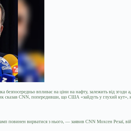
 безпосередньо впливає на ціни на нафту, залежить від згоди а
ик сказав CNN, попередивши, що США «зайдуть у глухий кут», як
амп повинен вирватися з нього, — заявив CNN Мохсен Резаї, ві