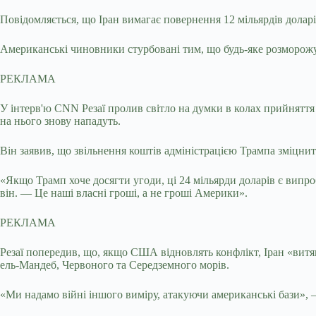
Повідомляється, що Іран вимагає повернення 12 мільярдів доларі
Американські чиновники стурбовані тим, що будь-яке розморож
РЕКЛАМА
У інтерв'ю CNN Резаї пролив світло на думки в колах прийняття 
на нього знову нападуть.
Він заявив, що звільнення коштів адміністрацією Трампа зміцни
«Якщо Трамп хоче досягти угоди, ці 24 мільярди доларів є випр
він. — Це наші власні гроші, а не гроші Америки».
РЕКЛАМА
Резаї попередив, що, якщо США відновлять конфлікт, Іран «витяг
ель-Мандеб, Червоного та Середземного морів.
«Ми надамо війні іншого виміру, атакуючи американські бази», —