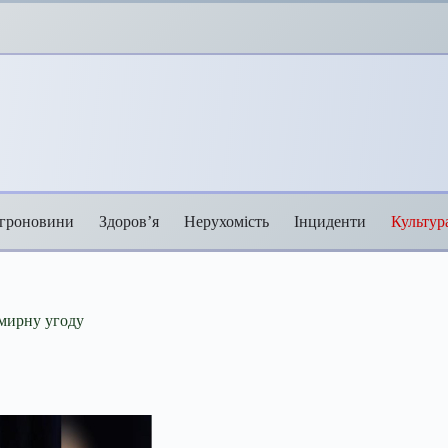
гроновини
Здоров’я
Нерухомість
Інциденти
Культур
 мирну угоду