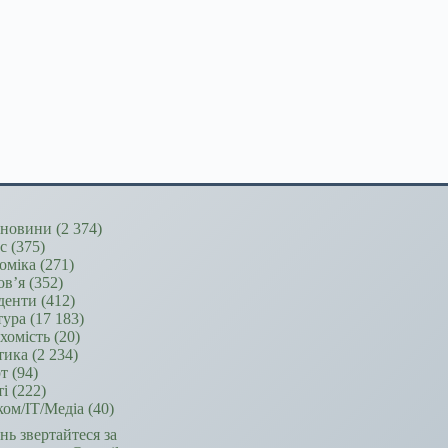
новини
(2 374)
ес
(375)
оміка
(271)
ов’я
(352)
денти
(412)
тура
(17 183)
хомість
(20)
тика
(2 234)
т
(94)
ті
(222)
ком/ІТ/Медіа
(40)
ань звертайтеся за