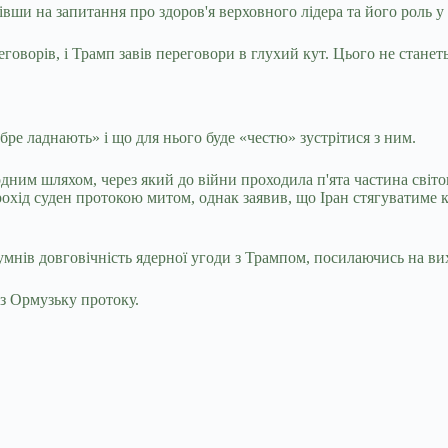
івши на запитання про здоров'я верховного лідера та його роль у
говорів, і Трамп завів переговори в глухий кут. Цього не станеть
бре ладнають» і що для нього буде «честю» зустрітися з ним.
дним шляхом, через який до війни проходила п'ята частина світо
рохід суден протокою митом, однак заявив, що Іран стягуватиме 
мнів довговічність ядерної угоди з Трампом, посилаючись на вих
з Ормузьку протоку.