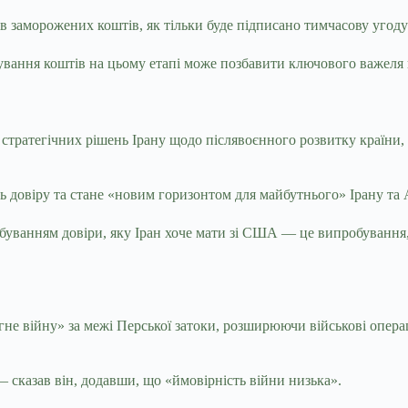
в заморожених коштів, як тільки буде підписано тимчасову угоду 
ування коштів на цьому етапі може позбавити ключового важеля
стратегічних рішень Ірану щодо післявоєнного розвитку країни, 
ть довіру та стане «новим горизонтом для майбутнього» Ірану та
обуванням довіри, яку Іран хоче мати зі США — це випробування
не війну» за межі Перської затоки, розширюючи військові операц
 сказав він, додавши, що «ймовірність війни низька».