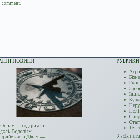
 I comment.
АННІ НОВИНИ
РУБРИКИ
Агро
Бізн
Екон
Здор
Інци
Куль
Неру
Полі
Спор
Стат
Овнам — підтримка
Теле
долі, Водоліям —
З усіх пит
прибуток, а Дівам —