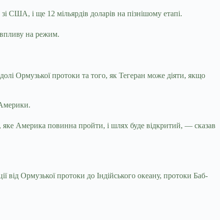
зі США, і ще 12 мільярдів доларів на пізнішому етапі.
 впливу на режим.
долі Ормузької протоки та того, як Тегеран може діяти, якщо
 Америки.
, яке Америка повинна пройти, і шлях буде відкритий, — сказав
ії від Ормузької протоки до Індійського океану, протоки Баб-