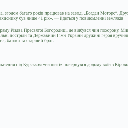
 згодом багато років працював на заводі „Богдан Моторс“. Друзі
хиснику був лише 41 рік», — йдеться у повідомленні земляків.
о храму Різдва Пресвятої Богородиці, де відбувся чин похорону. 
щальні постріли та Державний Гімн України дружині героя вручил
а, батьки та старший брат.
икнення під Курськом «на щиті» повернувся додому воїн з Кіров