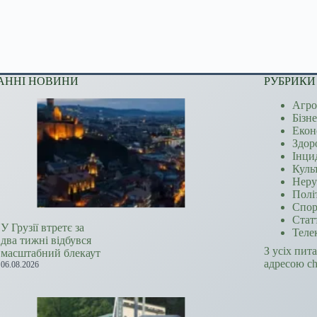
АННІ НОВИНИ
РУБРИКИ
Агро
Бізн
Екон
Здор
Інци
Куль
Неру
Полі
Спор
Стат
У Грузії втретє за
Теле
два тижні відбувся
З усіх пит
масштабний блекаут
адресою c
06.08.2026