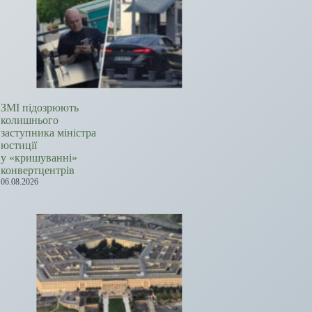
ЗМІ підозрюють
колишнього
заступника міністра
юстиції
у «кришуванні»
конвертцентрів
06.08.2026