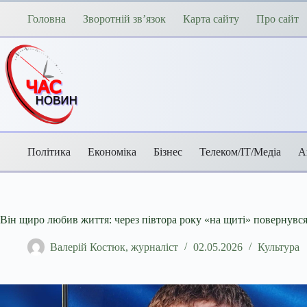
Перейти
до
Головна
Зворотній зв’язок
Карта сайту
Про сайт
вмісту
Політика
Економіка
Бізнес
Телеком/ІТ/Медіа
А
Він щиро любив життя: через півтора року «на щиті» повернувся
Валерій Костюк, журналіст
02.05.2026
Культура