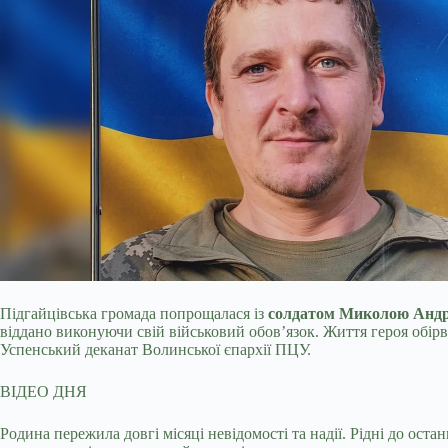
Підгайцівська громада попрощалася із
солдатом Миколою Анд
віддано виконуючи свій військовий обов’язок. Життя героя обір
Успенський деканат Волинської єпархії ПЦУ.
ВІДЕО ДНЯ
Родина пережила довгі місяці невідомості та надії. Рідні до оста