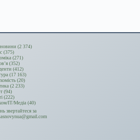
новини
(2 374)
ес
(375)
оміка
(271)
ов’я
(352)
денти
(412)
тура
(17 163)
хомість
(20)
тика
(2 233)
т
(94)
ті
(222)
ком/ІТ/Медіа
(40)
ань звертайтеся за
hasnovynua@gmail.com