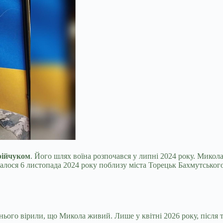
рійчуком
. Його шлях воїна розпочався у липні 2024 року. Мико
валося 6 листопада 2024 року поблизу міста Торецьк Бахмутсько
ннього вірили, що Микола живий. Лише у квітні 2026 року, після т