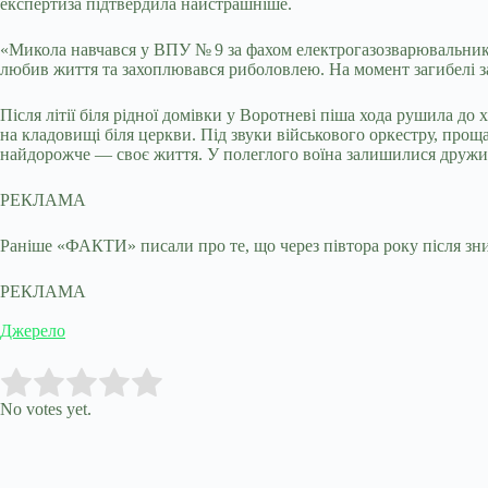
експертиза підтвердила найстрашніше.
«Микола навчався у ВПУ № 9 за фахом електрогазозварювальника,
любив життя та захоплювався риболовлею. На момент загибелі за
Після літії біля рідної домівки у Воротневі піша хода рушила д
на кладовищі біля церкви. Під звуки військового оркестру, про
найдорожче — своє життя. У полеглого воїна залишилися дружин
РЕКЛАМА
Раніше «ФАКТИ» писали про те, що через півтора року після зн
РЕКЛАМА
Джерело
Submit Rating
Rate this item:
No votes yet.