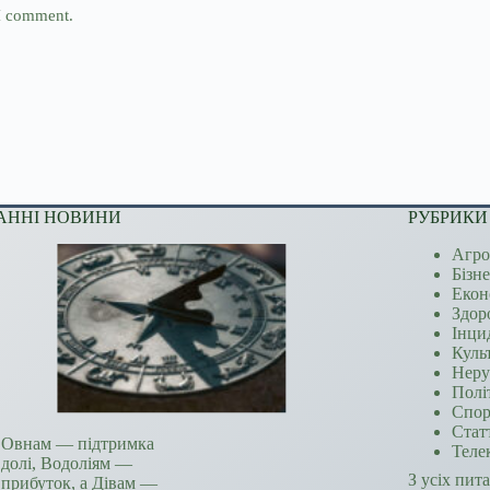
 I comment.
АННІ НОВИНИ
РУБРИКИ
Агро
Бізн
Екон
Здор
Інци
Куль
Неру
Полі
Спор
Стат
Овнам — підтримка
Теле
долі, Водоліям —
З усіх пит
прибуток, а Дівам —