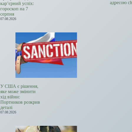
адресою c
кар’єрний успіх:
гороскоп на 7
серпня
07.08.2026
У США є рішення,
яке може змінити
хід війни:
Портников розкрив
деталі
07.08.2026