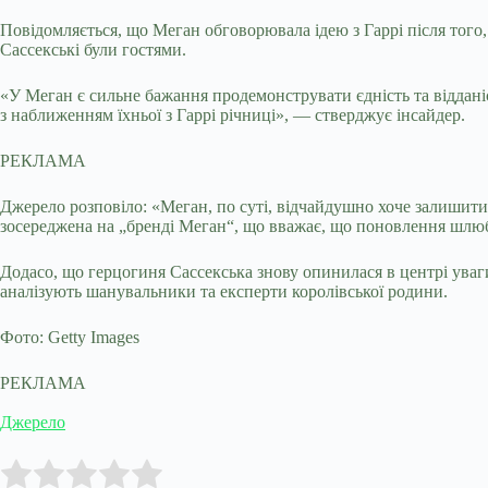
Повідомляється, що Меган обговорювала ідею з Гаррі після того
Сассекські були гостями.
«У Меган є сильне бажання продемонструвати єдність та відданіс
з наближенням їхньої з Гаррі річниці», — стверджує інсайдер.
РЕКЛАМА
Джерело розповіло: «Меган, по суті, відчайдушно хоче залишити 
зосереджена на „бренді Меган“, що вважає, що поновлення шлюб
Додасо, що герцогиня Сассекська знову опинилася в центрі уваг
аналізують шанувальники та експерти королівської родини.
Фото: Getty Images
РЕКЛАМА
Джерело
Submit Rating
Rate this item: