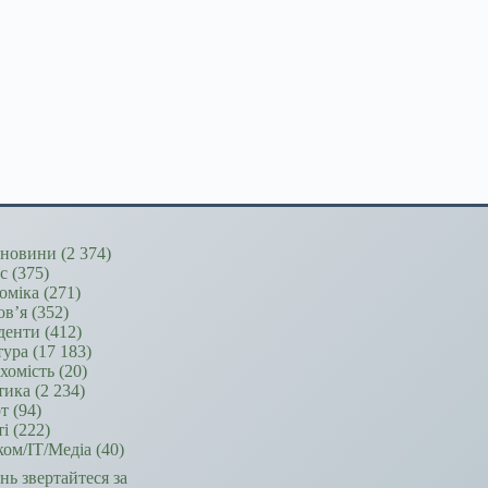
новини
(2 374)
ес
(375)
оміка
(271)
ов’я
(352)
денти
(412)
тура
(17 183)
хомість
(20)
тика
(2 234)
т
(94)
ті
(222)
ком/ІТ/Медіа
(40)
ань звертайтеся за