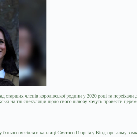
осад старших членів королівської родини у 2020 році та переїха
кські на тлі спекуляцій щодо свого шлюбу хочуть провести цер
 їхнього весілля в каплиці Святого Георгія у Віндзорському замк