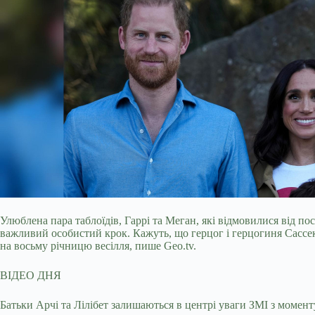
Улюблена пара таблоїдів, Гаррі та Меган, які відмовилися від п
важливий особистий крок. Кажуть, що герцог і герцогиня Сассе
на восьму річницю весілля, пише Geo.tv.
ВІДЕО ДНЯ
Батьки Арчі та Лілібет залишаються в центрі уваги ЗМІ з моменту