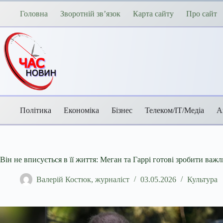
Перейти
до
Головна
Зворотній зв’язок
Карта сайту
Про сайт
вмісту
Політика
Економіка
Бізнес
Телеком/ІТ/Медіа
А
Він не вписується в її життя: Меган та Гаррі готові зробити ва
Валерій Костюк, журналіст
03.05.2026
Культура