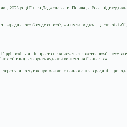
, як у 2023 році Еллен Дедженерес та Порша де Россі підтвердил
ть заради свого бренду способу життя та іміджу „щасливої ​​сім'
Гаррі, оскільки він просто не вписується в життя шоубізнесу, я
них обітниць створить чудовий контент на її каналах».
и через хвилю чуток про можливе поповнення в родині. Приводом 