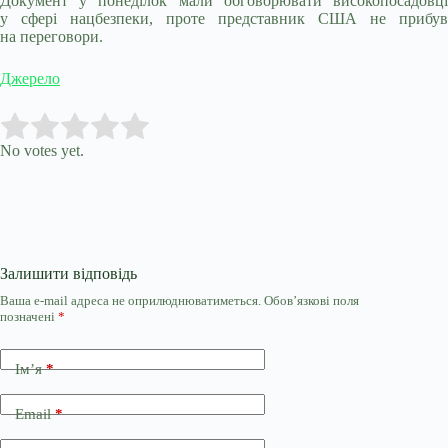
Документ у понеділок мали обговорювати високопосадовці
у сфері нацбезпеки, проте представник США не прибув
на переговори.
Джерело
Submit Rating
Rate this item:
No votes yet.
Залишити відповідь
Ваша e-mail адреса не оприлюднюватиметься.
Обов’язкові поля
позначені
*
Ім’я
*
Email
*