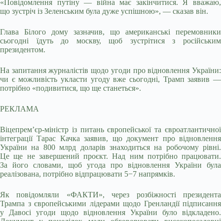
«Повідомлення путіну — війна має закінчитися. Я вважаю,
що зустріч із Зеленським була дуже успішною», — сказав він.
Глава Білого дому зазначив, що американські перемовники
сьогодні їдуть до москву, щоб зустрітися з російським
президентом.
На запитання журналістів щодо угоди про відновлення України:
чи є можливість укласти угоду вже сьогодні, Трамп заявив —
потрібно «подивитися, що ще станеться».
РЕКЛАМА
Віцепремʼєр-міністр із питань європейської та євроатлантичної
інтеграції Тарас Качка заявив, що документ про відновлення
України на 800 млрд доларів знаходиться на робочому рівні.
Це ще не завершений проєкт. Над ним потрібно працювати.
За його словами, щоб угода про відновлення України була
реалізована, потрібно відпрацювати 5−7 напрямків.
Як повідомляли «ФАКТИ», через розбіжності президента
Трампа з європейськими лідерами щодо Гренландії підписання
у Давосі угоди щодо відновлення України було відкладено.