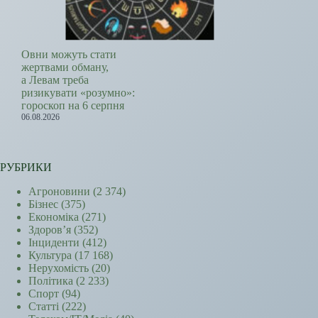
Овни можуть стати
жертвами обману,
а Левам треба
ризикувати «розумно»:
гороскоп на 6 серпня
06.08.2026
РУБРИКИ
Агроновини
(2 374)
Бізнес
(375)
Економіка
(271)
Здоров’я
(352)
Інциденти
(412)
Культура
(17 168)
Нерухомість
(20)
Політика
(2 233)
Спорт
(94)
Статті
(222)