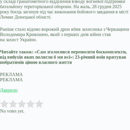
у складі гранатометного відділення взводу вогневої підтримки
батальйону територіальної оборони. На жаль, 28 грудня 2025
року боєць загинув під час виконання бойового завдання в місті
Лиман Донецької області.
Раніше стало відомо ворожий дрон вбив захисника з Черкащини
Володимира Кривошею, який з перших днів війни став
на захист України.
Читайте також: «Сам зголосився переносити боєкомплекти,
від вибухів яких полягли б ми всі»: 23-річний воїн врятував
побратимів ціною власного життя
РЕКЛАМА
РЕКЛАМА
Джерело
Submit Rating
Rate this item:
No votes yet.