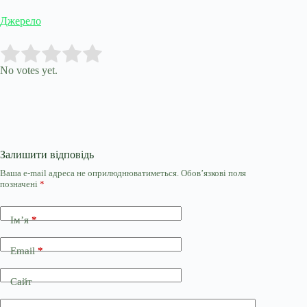
Джерело
Submit Rating
Rate this item:
No votes yet.
Залишити відповідь
Ваша e-mail адреса не оприлюднюватиметься.
Обов’язкові поля
позначені
*
Ім’я
*
Email
*
Сайт