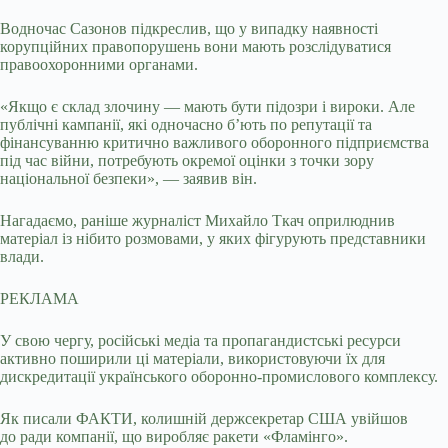
Водночас Сазонов підкреслив, що у випадку наявності
корупційних правопорушень вони мають розслідуватися
правоохоронними органами.
«Якщо є склад злочину — мають бути підозри і вироки. Але
публічні кампанії, які одночасно б’ють по репутації та
фінансуванню критично важливого оборонного підприємства
під час війни, потребують окремої оцінки з точки зору
національної безпеки», — заявив він.
Нагадаємо, раніше журналіст Михайло Ткач оприлюднив
матеріал із нібито розмовами, у яких фігурують представники
влади.
РЕКЛАМА
У свою чергу, російські медіа та пропагандистські ресурси
активно поширили ці матеріали, використовуючи їх для
дискредитації українського оборонно-промислового комплексу.
Як писали ФАКТИ, колишній держсекретар США увійшов
до ради компанії, що виробляє ракети «Фламінго».