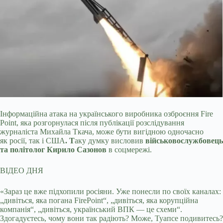
Інформаційна атака на українського виробника озброєння Fire
Point, яка розгорнулася після публікації розслідування
журналіста Михайла Ткача, може бути вигідною одночасно
як росії, так і США
. Т
аку думку висловив
військовослужбовець
та політолог Кирило Сазонов
в соцмережі.
ВІДЕО ДНЯ
«Зараз це вже підхопили росіяни. Уже понесли по своїх каналах:
„дивіться, яка погана FirePoint“, „дивіться, яка корупційна
компанія“, „дивіться, український ВПК — це схеми“.
Здогадуєтесь, чому вони так радіють? Може, Туапсе подивитесь?