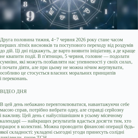
Друга половина тижня, 4−7 червня 2026 року стане часом
перших літніх висновків та поступового переходу від роздумів
до дій. Ці дні підкажуть, де варто виявити
ініціативу, а де краще
не квапити події. В п'ятницю, 5 червня, головне — подолати
сумніви, які можуть позбавляти нас упевненості у своїх силах,
і почати діяти, але при цьому не можна нічим жертвувати,
особливо це стосується власних моральних принципів
і переконань.
ВІДЕО ДНЯ
В цей день небажано перевтомлюватися, навантажуючи себе
масою справ, потрібно вибрати одну, але справді серйозну
і важливу. Цей день є найуспішнішим в усьому місячному
календарі — найкращих результатів вдасться досягти тим, хто
працює в колективі. Можна проводити фінансові операції будь-
якої складності: укладені сьогодні угоди принесуть солідні
дивіденди, пише ТСН.