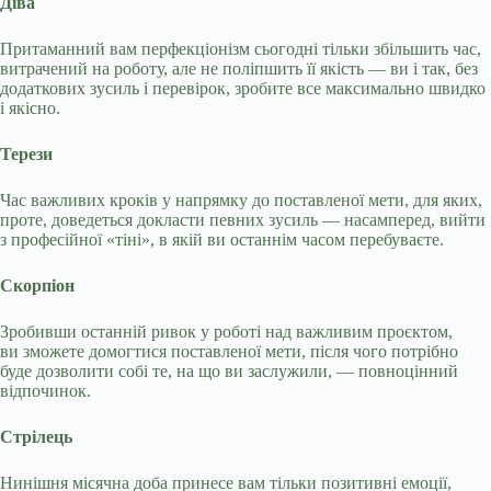
Діва
Притаманний вам перфекціонізм сьогодні тільки збільшить час,
витрачений на роботу, але не поліпшить її якість — ви і так, без
додаткових зусиль і перевірок, зробите все максимально швидко
і якісно.
Терези
Час важливих кроків у напрямку до поставленої мети, для яких,
проте, доведеться докласти певних зусиль — насамперед, вийти
з професійної «тіні», в якій ви останнім часом перебуваєте.
Скорпіон
Зробивши останній ривок у роботі над важливим проєктом,
ви зможете домогтися поставленої мети, після чого потрібно
буде дозволити собі те, на що ви заслужили, — повноцінний
відпочинок.
Стрілець
Нинішня місячна доба принесе вам тільки позитивні емоції,