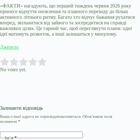
«ФАКТИ» нагадують, що перший тиждень червня 2026 року
принесе відчуття оновлення та плавного переходу до більш
активного літнього ритму. Багато хто відчує бажання рухатися
вперед, звільнитися від зайвого та зосередитися на справді
важливих цілях. Це гарний час, щоб переглянути плани: одні
ідеї матимуть розвиток, а інші залишаться у минулому.
Джерело
Submit Rating
Rate this item:
No votes yet.
Залишити відповідь
Ваша e-mail адреса не оприлюднюватиметься.
Обов’язкові поля
позначені
*
Ім’я
*