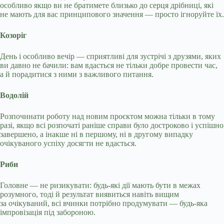
особливо якщо ви не братимете близько до серця дрібниці, які
не мають для вас принципового значення — просто ігноруйте їх.
Козоріг
День і особливо вечір — сприятливі для зустрічі з друзями, яких
ви давно не бачили: вам вдасться не тільки добре провести час,
а й порадитися з ними з важливого питання.
Водолій
Розпочинати роботу над новим проєктом можна тільки в тому
разі, якщо всі розпочаті раніше справи було достроково і успішно
завершено, а інакше ні в першому, ні в другому випадку
очікуваного успіху досягти не вдасться.
Риби
Головне — не ризикувати: будь-які дії мають бути в межах
розумного, тоді й результат виявиться навіть вищим
за очікуваний, всі вчинки потрібно продумувати — будь-яка
імпровізація під забороною.