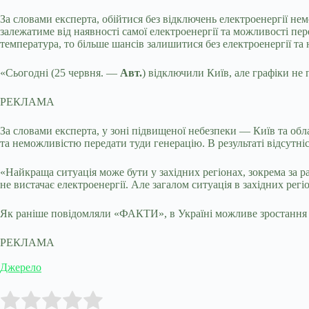
За словами експерта, обійтися без відключень електроенергії н
залежатиме від наявності самої електроенергії та можливості пе
температура, то більше шансів залишитися без електроенергії та 
«Сьогодні (25 червня. —
Авт.
) відключили Київ, але графіки н
РЕКЛАМА
За словами експерта, у зоні підвищеної небезпеки — Київ та об
та неможливістю передати туди генерацію. В результаті відсутніст
«Найкраща ситуація може бути у західних регіонах, зокрема за р
не вистачає електроенергії. Але загалом ситуація в західних ре
Як раніше повідомляли «ФАКТИ», в Україні можливе зростання та
РЕКЛАМА
Джерело
Submit Rating
Rate this item: