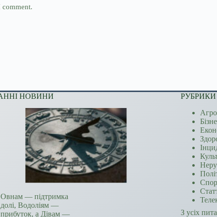
 I comment.
АННІ НОВИНИ
РУБРИКИ
Агро
Бізн
Екон
Здор
Інци
Куль
Неру
Полі
Спор
Стат
Овнам — підтримка
Теле
долі, Водоліям —
З усіх пит
прибуток, а Дівам —