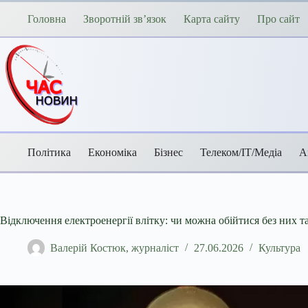
Перейти
до
Головна
Зворотній зв’язок
Карта сайту
Про сайт
вмісту
Політика
Економіка
Бізнес
Телеком/ІТ/Медіа
А
Відключення електроенергії влітку: чи можна обійтися без них т
Валерій Костюк, журналіст
27.06.2026
Культура