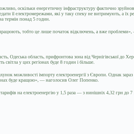
еможливо, оскільки енергетичну інфраструктуру фактично зруйнов
редати її електромережами, які у таку спеку не витримують, а їх
на термін понад 5 годин.
е працюють, тобто це лише початок відключень, а вже проблеми»
ласть, Одеська область, прифронтова зона від Чернігівської до 
ь світла у цих регіонах буде 8 годин і більше.
ахунок можливості імпорту електроенергії з Європи. Однак зараз
гіонах буде кращою», — наголосив Олег Попенко.
рифів на електроенергію у 1,5 раза — з нинішніх 4,32 грн до 7 