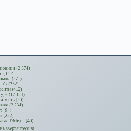
новини
(2 374)
ес
(375)
оміка
(271)
ов’я
(352)
денти
(412)
тура
(17 183)
хомість
(20)
тика
(2 234)
т
(94)
ті
(222)
ком/ІТ/Медіа
(40)
ань звертайтеся за