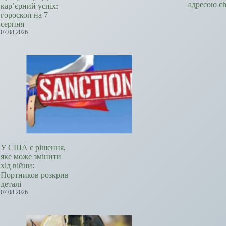
адресою c
кар’єрний успіх:
гороскоп на 7
серпня
07.08.2026
У США є рішення,
яке може змінити
хід війни:
Портников розкрив
деталі
07.08.2026