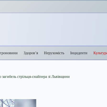
гроновини
Здоров’я
Нерухомість
Інциденти
Культур
о загибель стрільця-снайпера зі Львівщини