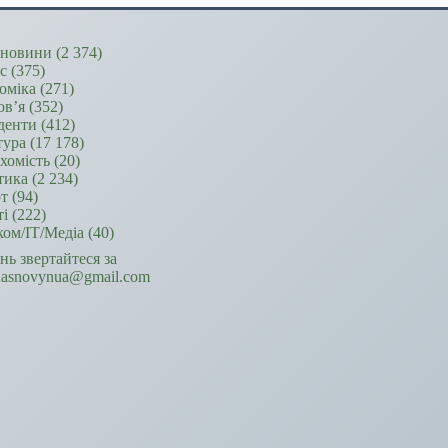
новини
(2 374)
ес
(375)
оміка
(271)
ов’я
(352)
денти
(412)
тура
(17 178)
хомість
(20)
тика
(2 234)
т
(94)
ті
(222)
ком/ІТ/Медіа
(40)
ань звертайтеся за
hasnovynua@gmail.com