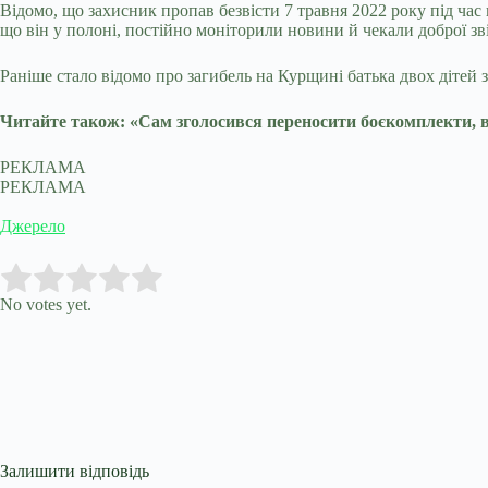
Відомо, що захисник пропав безвісти 7 травня 2022 року під час
що він у полоні, постійно моніторили новини й чекали доброї зві
Раніше стало відомо про загибель на Курщині батька двох дітей
Читайте також: «Сам зголосився переносити боєкомплекти, ві
РЕКЛАМА
РЕКЛАМА
Джерело
Submit Rating
Rate this item:
No votes yet.
Залишити відповідь