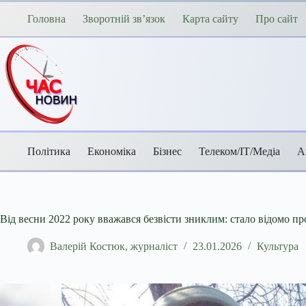
Перейти
до
Головна
Зворотній зв’язок
Карта сайту
Про сайт
вмісту
Політика
Економіка
Бізнес
Телеком/ІТ/Медіа
А
Від весни 2022 року вважався безвісти зниклим: стало відомо пр
Валерій Костюк, журналіст
23.01.2026
Культура