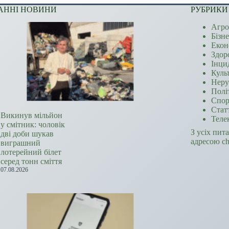
АННІ НОВИНИ
РУБРИКИ
Агро
Бізн
Екон
Здор
Інци
Куль
Неру
Полі
Спор
Стат
Викинув мільйон
Теле
у смітник: чоловік
З усіх пит
дві доби шукав
адресою c
виграшний
лотерейний білет
серед тонн сміття
07.08.2026