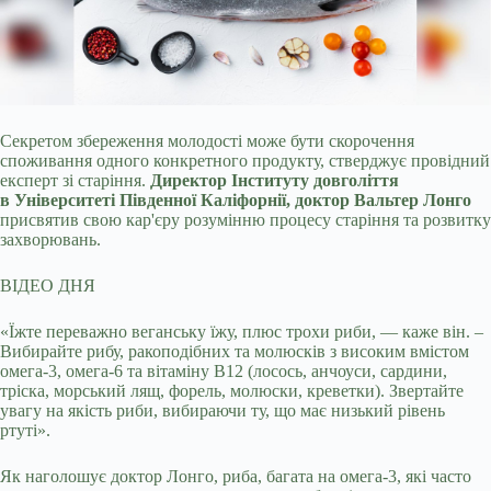
Секретом збереження молодості може бути скорочення
споживання одного конкретного продукту, стверджує провідний
експерт зі старіння.
Директор Інституту довголіття
в
Університеті Південної Каліфорнії, доктор Вальтер Лонго
присвятив свою кар'єру розумінню процесу старіння та розвитку
захворювань.
ВІДЕО ДНЯ
«Їжте переважно веганську їжу, плюс трохи риби, — каже він. –
Вибирайте рибу, ракоподібних та молюсків з високим вмістом
омега-3, омега-6 та вітаміну B12 (лосось, анчоуси, сардини,
тріска, морський лящ, форель, молюски, креветки). Звертайте
увагу на якість риби, вибираючи ту, що має низький рівень
ртуті».
Як наголошує доктор Лонго, риба, багата на омега-3, які часто