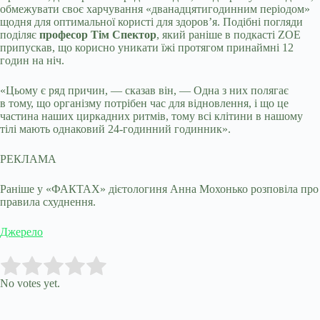
обмежувати своє харчування «дванадцятигодинним періодом»
щодня для оптимальної користі для здоров’я. Подібні погляди
поділяє
професор Тім Спектор
, який раніше в подкасті ZOE
припускав, що корисно уникати їжі протягом принаймні 12
годин на ніч.
«Цьому є ряд причин, — сказав він, — Одна з них полягає
в тому, що організму потрібен час для відновлення, і що це
частина наших циркадних ритмів, тому всі клітини в нашому
тілі мають однаковий 24-годинний годинник».
РЕКЛАМА
Раніше у «ФАКТАХ» дієтологиня Анна Мохонько розповіла про
правила схуднення.
Джерело
Submit Rating
Rate this item:
No votes yet.