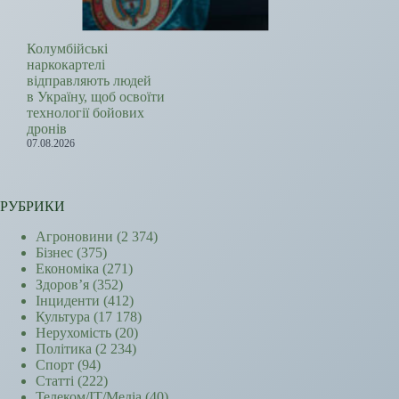
Колумбійські
наркокартелі
відправляють людей
в Україну, щоб освоїти
технології бойових
дронів
07.08.2026
РУБРИКИ
Агроновини
(2 374)
Бізнес
(375)
Економіка
(271)
Здоров’я
(352)
Інциденти
(412)
Культура
(17 178)
Нерухомість
(20)
Політика
(2 234)
Спорт
(94)
Статті
(222)
Телеком/ІТ/Медіа
(40)