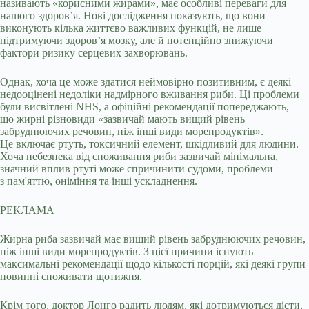
називають «корисними жирами», має особливі переваги для
нашого здоров’я. Нові дослідження показують, що вони
виконують кілька життєво важливих функцій, не лише
підтримуючи здоров’я мозку, але й потенційно знижуючи
фактори ризику серцевих захворювань.
Однак, хоча це може здатися неймовірно позитивним, є деякі
недооцінені недоліки надмірного вживання риби. Ці проблеми
були висвітлені NHS, а офіційні рекомендації попереджають,
що жирні різновиди «зазвичай мають вищий рівень
забруднюючих речовин, ніж інші види морепродуктів».
Це включає ртуть, токсичний елемент, шкідливий для людини.
Хоча небезпека від споживання риби зазвичай мінімальна,
значний вплив ртуті може спричинити судоми, проблеми
з пам'яттю, оніміння та інші ускладнення.
РЕКЛАМА
Жирна риба зазвичай має вищий рівень забруднюючих речовин,
ніж інші види морепродуктів. З цієї причини існують
максимальні рекомендації щодо кількості порцій, які деякі групи
повинні споживати щотижня.
Крім того, доктор Лонго радить людям, які дотримуються дієти,