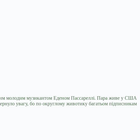
ьким молодим музикантом Еденом Пассареллі. Пара
живе у США
ивернуло увагу, бо по округлому животику багатьом підписникам