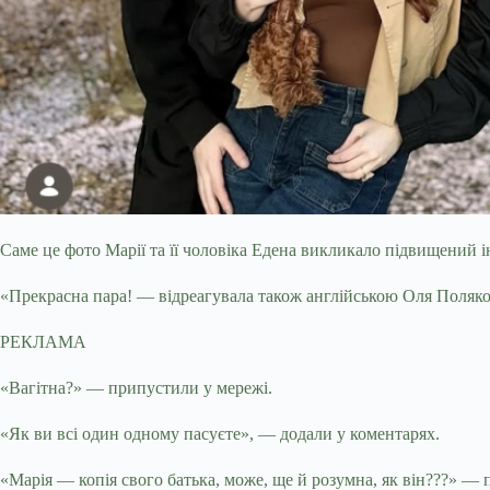
Саме це фото Марії та її чоловіка Едена викликало підвищений 
«Прекрасна пара! — відреагувала також англійською Оля Поляко
РЕКЛАМА
«Вагітна?» — припустили у мережі.
«Як ви всі один одному пасуєте», — додали у коментарях.
«Марія — копія свого батька, може, ще й розумна, як він???» —