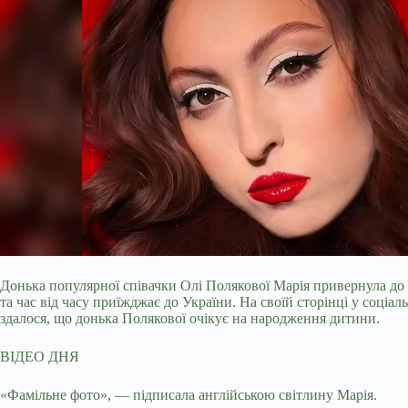
Донька популярної співачки Олі Полякової Марія привернула до
та час від часу приїжджає до України. На своїй сторінці у соці
здалося, що донька Полякової очікує на народження дитини.
ВІДЕО ДНЯ
«Фамільне фото», — підписала англійською світлину Марія.