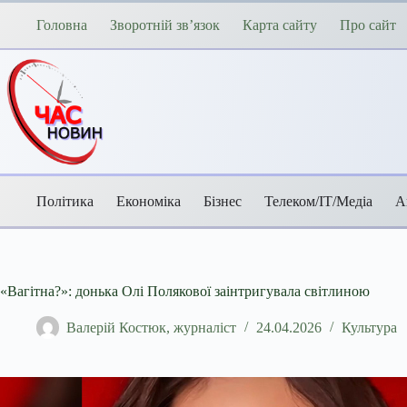
Перейти
до
Головна
Зворотній зв’язок
Карта сайту
Про сайт
вмісту
Політика
Економіка
Бізнес
Телеком/ІТ/Медіа
А
«Вагітна?»: донька Олі Полякової заінтригувала світлиною
Валерій Костюк, журналіст
24.04.2026
Культура